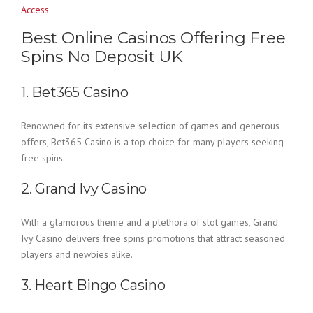
Access
Best Online Casinos Offering Free
Spins No Deposit UK
1. Bet365 Casino
Renowned for its extensive selection of games and generous
offers, Bet365 Casino is a top choice for many players seeking
free spins.
2. Grand Ivy Casino
With a glamorous theme and a plethora of slot games, Grand
Ivy Casino delivers free spins promotions that attract seasoned
players and newbies alike.
3. Heart Bingo Casino