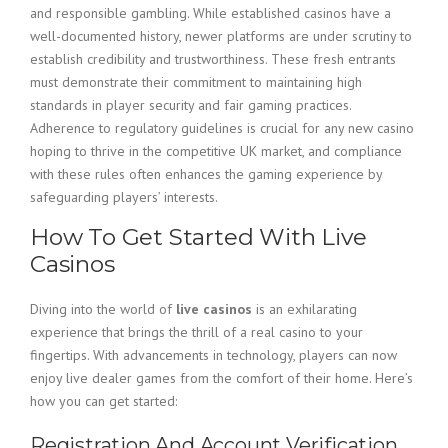
and responsible gambling. While established casinos have a
well-documented history, newer platforms are under scrutiny to
establish credibility and trustworthiness. These fresh entrants
must demonstrate their commitment to maintaining high
standards in player security and fair gaming practices.
Adherence to regulatory guidelines is crucial for any new casino
hoping to thrive in the competitive UK market, and compliance
with these rules often enhances the gaming experience by
safeguarding players’ interests.
How To Get Started With Live
Casinos
Diving into the world of
live casinos
is an exhilarating
experience that brings the thrill of a real casino to your
fingertips. With advancements in technology, players can now
enjoy live dealer games from the comfort of their home. Here’s
how you can get started:
Registration And Account Verification