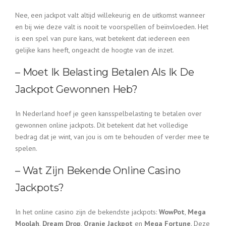
Nee, een jackpot valt altijd willekeurig en de uitkomst wanneer
en bij wie deze valt is nooit te voorspellen of beïnvloeden. Het
is een spel van pure kans, wat betekent dat iedereen een
gelijke kans heeft, ongeacht de hoogte van de inzet.
– Moet Ik Belasting Betalen Als Ik De
Jackpot Gewonnen Heb?
In Nederland hoef je geen kansspelbelasting te betalen over
gewonnen online jackpots. Dit betekent dat het volledige
bedrag dat je wint, van jou is om te behouden of verder mee te
spelen.
– Wat Zijn Bekende Online Casino
Jackpots?
In het online casino zijn de bekendste jackpots:
WowPot
,
Mega
Moolah
,
Dream Drop
,
Oranje Jackpot
en
Mega Fortune
. Deze