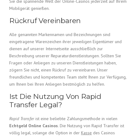
Sie die spannende Welt der Online-Casinos jederzeit auf Ihrem
Mobilgerät genießen.
Rückruf Vereinbaren
Alle genannten Markennamen und Bezeichnungen sind
eingetragene Warenzeichen ihrer jeweiligen Eigentümer und
dienen auf unserer Internetseite ausschließlich zur
Beschreibung unserer Reparaturdienstleistungen. Sollten Sie
Fragen oder Anliegen zu unseren Dienstleistungen haben,
zögern Sie nicht, einen Rückruf zu vereinbaren. Unser
freundliches und kompetentes Team steht Ihnen zur Verfügung,
um Ihnen bei Ihren Anliegen bestmöglich zu helfen.
Ist Die Nutzung Von Rapid
Transfer Legal?
Rapid Transfer
ist eine beliebte Zahlungsmethode in vielen
Echtgeld Online Casinos
. Die Nutzung von Rapid Transfer ist
völlig legal, solange die Option in der
Kasse
des Casinos