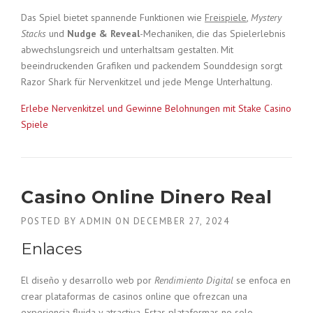
Das Spiel bietet spannende Funktionen wie
Freispiele
,
Mystery
Stacks
und
Nudge & Reveal
-Mechaniken, die das Spielerlebnis
abwechslungsreich und unterhaltsam gestalten. Mit
beeindruckenden Grafiken und packendem Sounddesign sorgt
Razor Shark für Nervenkitzel und jede Menge Unterhaltung.
Erlebe Nervenkitzel und Gewinne Belohnungen mit Stake Casino
Spiele
Casino Online Dinero Real
POSTED BY
ADMIN
ON
DECEMBER 27, 2024
Enlaces
El diseño y desarrollo web por
Rendimiento Digital
se enfoca en
crear plataformas de casinos online que ofrezcan una
experiencia fluida y atractiva. Estas plataformas no solo