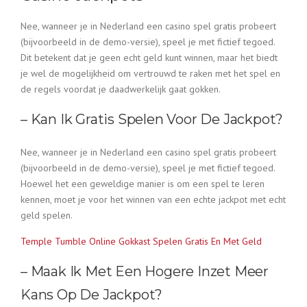
Nee, wanneer je in Nederland een casino spel gratis probeert
(bijvoorbeeld in de demo-versie), speel je met fictief tegoed.
Dit betekent dat je geen echt geld kunt winnen, maar het biedt
je wel de mogelijkheid om vertrouwd te raken met het spel en
de regels voordat je daadwerkelijk gaat gokken.
– Kan Ik Gratis Spelen Voor De Jackpot?
Nee, wanneer je in Nederland een casino spel gratis probeert
(bijvoorbeeld in de demo-versie), speel je met fictief tegoed.
Hoewel het een geweldige manier is om een spel te leren
kennen, moet je voor het winnen van een echte jackpot met echt
geld spelen.
Temple Tumble Online Gokkast Spelen Gratis En Met Geld
– Maak Ik Met Een Hogere Inzet Meer
Kans Op De Jackpot?