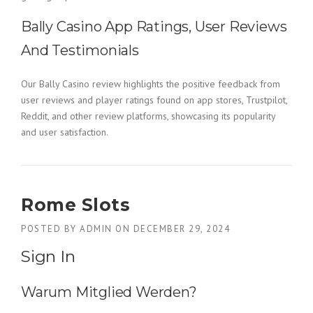
Bally Casino App Ratings, User Reviews
And Testimonials
Our Bally Casino review highlights the positive feedback from
user reviews and player ratings found on app stores, Trustpilot,
Reddit, and other review platforms, showcasing its popularity
and user satisfaction.
Rome Slots
POSTED BY
ADMIN
ON
DECEMBER 29, 2024
Sign In
Warum Mitglied Werden?