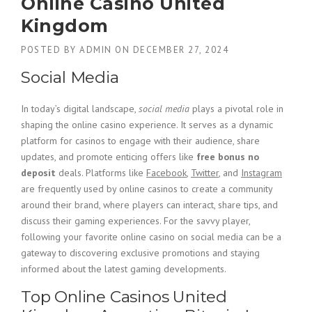
Online Casino United
Kingdom
POSTED BY
ADMIN
ON
DECEMBER 27, 2024
Social Media
In today’s digital landscape,
social media
plays a pivotal role in
shaping the online casino experience. It serves as a dynamic
platform for casinos to engage with their audience, share
updates, and promote enticing offers like
free bonus no
deposit
deals. Platforms like
Facebook
,
Twitter
, and
Instagram
are frequently used by online casinos to create a community
around their brand, where players can interact, share tips, and
discuss their gaming experiences. For the savvy player,
following your favorite online casino on social media can be a
gateway to discovering exclusive promotions and staying
informed about the latest gaming developments.
Top Online Casinos United