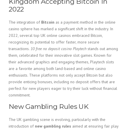
Kingdom Accepting Bitcoin In
2022
The integration of
Bitcoin
as a payment method in the online
casino sphere has marked a significant shift in the industry. In
2022, several top UK online casinos embraced Bitcoin,
recognizing its potential to offer faster, more secure
transactions.
10 free no deposit casino Playtech
stands out among
them, celebrated for their innovative slot games. Known for
their advanced graphics and engaging themes, Playtech slots
are a favorite among both land-based and online casino
enthusiasts. These platforms not only accept Bitcoin but also
provide enticing bonuses, including no deposit offers that are
perfect for new players eager to try their luck without financial
commitment.
New Gambling Rules UK
The UK gambling scene is evolving, particularly with the
introduction of
new gambling rules
aimed at ensuring fair play