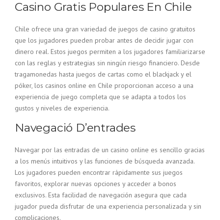
Casino Gratis Populares En Chile
Chile ofrece una gran variedad de juegos de casino gratuitos
que los jugadores pueden probar antes de decidir jugar con
dinero real. Estos juegos permiten a los jugadores familiarizarse
con las reglas y estrategias sin ningún riesgo financiero. Desde
tragamonedas hasta juegos de cartas como el blackjack y el
póker, los casinos online en Chile proporcionan acceso a una
experiencia de juego completa que se adapta a todos los
gustos y niveles de experiencia.
Navegació D’entrades
Navegar por las entradas de un casino online es sencillo gracias
a los menús intuitivos y las funciones de búsqueda avanzada.
Los jugadores pueden encontrar rápidamente sus juegos
favoritos, explorar nuevas opciones y acceder a bonos
exclusivos. Esta facilidad de navegación asegura que cada
jugador pueda disfrutar de una experiencia personalizada y sin
complicaciones.