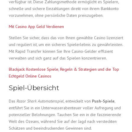
verfügbar ist. Diese Zahlungsmethode ermöglicht es Spielern,
schnelle und sichere Einzahlungen direkt von ihrem Bankkonto
vorzunehmen, ohne persönliche Daten preiszugeben.
Mit Casino App Geld Verdienen
Stellen Sie sicher, dass das von Ihnen gewählte Casino lizenziert
und reguliert ist, um ein sicheres Spielerlebnis zu gewährleisten.
Mit Rapid Transfer können Sie Ihre Casino-Gelder effizient
verwalten und sich ganz auf das Spielen konzentrieren.
Blackjack: Kostenlose Spiele, Regeln & Strategien und die Top
Echtgeld Online Casinos
Spiel-Übersicht
Das
Razor Shark Automatenspiel
, entwickelt von
Push-Spiele
,
entführt Sie in ein Unterwasserabenteuer voller Aufregung und
potenzieller Belohnungen. Tauchen Sie ein in die faszinierende
Welt des Ozeans, während Sie auf der Jagd nach versteckten
Schätzen und beeindruckenden Gewinnen sind.