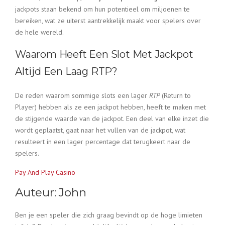
jackpots staan bekend om hun potentieel om miljoenen te
bereiken, wat ze uiterst aantrekkelijk maakt voor spelers over
de hele wereld.
Waarom Heeft Een Slot Met Jackpot
Altijd Een Laag RTP?
De reden waarom sommige slots een lager
RTP
(Return to
Player) hebben als ze een jackpot hebben, heeft te maken met
de stijgende waarde van de jackpot. Een deel van elke inzet die
wordt geplaatst, gaat naar het vullen van de jackpot, wat
resulteert in een lager percentage dat terugkeert naar de
spelers.
Pay And Play Casino
Auteur: John
Ben je een speler die zich graag bevindt op de hoge limieten