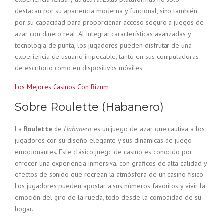
destacan por su apariencia moderna y funcional, sino también
por su capacidad para proporcionar acceso seguro a juegos de
azar con dinero real. Al integrar características avanzadas y
tecnología de punta, los jugadores pueden disfrutar de una
experiencia de usuario impecable, tanto en sus computadoras
de escritorio como en dispositivos móviles.
Los Mejores Casinos Con Bizum
Sobre Roulette (Habanero)
La
Roulette
de
Habanero
es un juego de azar que cautiva a los
jugadores con su diseño elegante y sus dinámicas de juego
emocionantes. Este clásico juego de casino es conocido por
ofrecer una experiencia inmersiva, con gráficos de alta calidad y
efectos de sonido que recrean la atmósfera de un casino físico.
Los jugadores pueden apostar a sus números favoritos y vivir la
emoción del giro de la rueda, todo desde la comodidad de su
hogar.