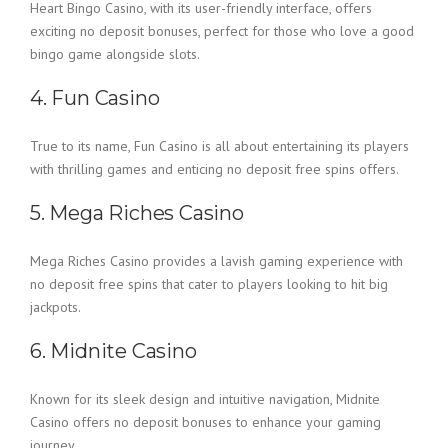
Heart Bingo Casino, with its user-friendly interface, offers
exciting no deposit bonuses, perfect for those who love a good
bingo game alongside slots.
4. Fun Casino
True to its name, Fun Casino is all about entertaining its players
with thrilling games and enticing no deposit free spins offers.
5. Mega Riches Casino
Mega Riches Casino provides a lavish gaming experience with
no deposit free spins that cater to players looking to hit big
jackpots.
6. Midnite Casino
Known for its sleek design and intuitive navigation, Midnite
Casino offers no deposit bonuses to enhance your gaming
journey.