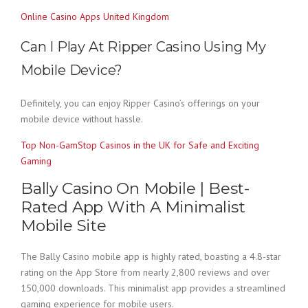
Online Casino Apps United Kingdom
Can I Play At Ripper Casino Using My
Mobile Device?
Definitely, you can enjoy Ripper Casino’s offerings on your
mobile device without hassle.
Top Non-GamStop Casinos in the UK for Safe and Exciting
Gaming
Bally Casino On Mobile | Best-
Rated App With A Minimalist
Mobile Site
The Bally Casino mobile app is highly rated, boasting a 4.8-star
rating on the App Store from nearly 2,800 reviews and over
150,000 downloads. This minimalist app provides a streamlined
gaming experience for mobile users.