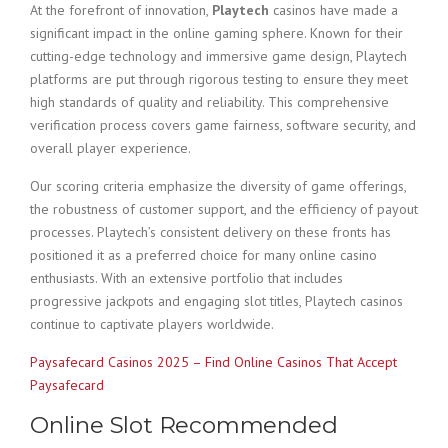
At the forefront of innovation,
Playtech
casinos have made a
significant impact in the online gaming sphere. Known for their
cutting-edge technology and immersive game design, Playtech
platforms are put through rigorous testing to ensure they meet
high standards of quality and reliability. This comprehensive
verification process covers game fairness, software security, and
overall player experience.
Our scoring criteria emphasize the diversity of game offerings,
the robustness of customer support, and the efficiency of payout
processes. Playtech’s consistent delivery on these fronts has
positioned it as a preferred choice for many online casino
enthusiasts. With an extensive portfolio that includes
progressive jackpots and engaging slot titles, Playtech casinos
continue to captivate players worldwide.
Paysafecard Casinos 2025 – Find Online Casinos That Accept
Paysafecard
Online Slot Recommended