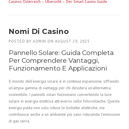
Casinos Österreich – Übersicht – Der Smart Casino Guide
Nomi Di Casino
POSTED BY
ADMIN
ON
AUGUST 29, 2025
Pannello Solare: Guida Completa
Per Comprendere Vantaggi,
Funzionamento E Applicazioni
Il mondo dell’energia solare è in continua espansione, offrendo
un’ampia gamma di vantaggi per chi desidera un’alternativa
sostenibile. I pannelli solari funzionano convertendo la luce
solare in energia elettrica attraverso celle fotovoltaiche. Questa
energia pulita non solo riduce le bollette elettriche, ma
contribuisce anche a un ambiente più sano riducendo l’emissione
di gas serra.