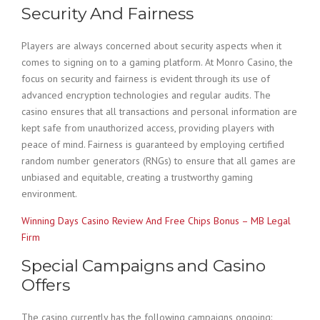
Security And Fairness
Players are always concerned about security aspects when it
comes to signing on to a gaming platform. At Monro Casino, the
focus on security and fairness is evident through its use of
advanced encryption technologies and regular audits. The
casino ensures that all transactions and personal information are
kept safe from unauthorized access, providing players with
peace of mind. Fairness is guaranteed by employing certified
random number generators (RNGs) to ensure that all games are
unbiased and equitable, creating a trustworthy gaming
environment.
Winning Days Casino Review And Free Chips Bonus – MB Legal
Firm
Special Campaigns and Casino
Offers
The casino currently has the following campaigns ongoing: