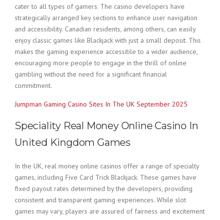
cater to all types of gamers. The casino developers have
strategically arranged key sections to enhance user navigation
and accessibility. Canadian residents, among others, can easily
enjoy classic games like Blackjack with just a small deposit. This
makes the gaming experience accessible to a wider audience,
encouraging more people to engage in the thrill of online
gambling without the need for a significant financial
commitment.
Jumpman Gaming Casino Sites In The UK September 2025
Speciality Real Money Online Casino In
United Kingdom Games
In the UK, real money online casinos offer a range of specialty
games, including Five Card Trick Blackjack. These games have
fixed payout rates determined by the developers, providing
consistent and transparent gaming experiences. While slot
games may vary, players are assured of fairness and excitement