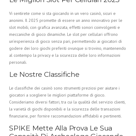
Vi sentirete come si sta giocando in un vero casinò, sicuri e
anonimi. Il 2025 promette di essere un anno innovativo per le
slot mobili, con grafica avanzata, effetti sonori coinvolgenti e
meccaniche di gioco dinamiche. Le slot per cellulari offrono
un’esperienza di gioco senza pari, permettendo ai giocatori di
godere dei loro giochi preferiti ovunque si trovino, mantenendo
al contempo la privacy e la sicurezza delle loro informazioni
personali.
Le Nostre Classifiche
Le classifiche dei casinò sono strumenti preziosi per aiutare i
giocatori a scegliere le migliori piattaforme di gioco.
Consideriamo diversi fattori, tra cui la qualità del servizio clienti,
la varietà di giochi disponibili e la sicurezza delle transazioni
finanziarie, per fornire raccomandazioni affidabili e pertinenti.
SPIKE Mette Alla Prova Le Sua