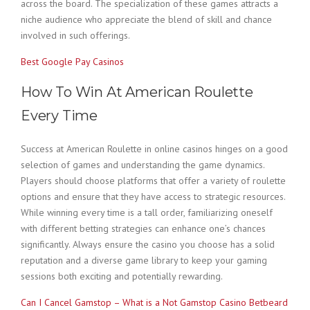
across the board. The specialization of these games attracts a
niche audience who appreciate the blend of skill and chance
involved in such offerings.
Best Google Pay Casinos
How To Win At American Roulette
Every Time
Success at American Roulette in online casinos hinges on a good
selection of games and understanding the game dynamics.
Players should choose platforms that offer a variety of roulette
options and ensure that they have access to strategic resources.
While winning every time is a tall order, familiarizing oneself
with different betting strategies can enhance one’s chances
significantly. Always ensure the casino you choose has a solid
reputation and a diverse game library to keep your gaming
sessions both exciting and potentially rewarding.
Can I Cancel Gamstop – What is a Not Gamstop Casino Betbeard