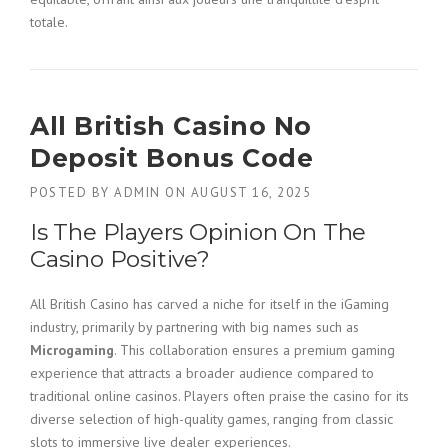
totale.
All British Casino No
Deposit Bonus Code
POSTED BY
ADMIN
ON
AUGUST 16, 2025
Is The Players Opinion On The
Casino Positive?
All British Casino has carved a niche for itself in the iGaming
industry, primarily by partnering with big names such as
Microgaming
. This collaboration ensures a premium gaming
experience that attracts a broader audience compared to
traditional online casinos. Players often praise the casino for its
diverse selection of high-quality games, ranging from classic
slots to immersive live dealer experiences.