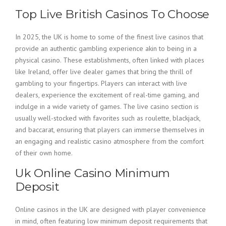
Top Live British Casinos To Choose
In 2025, the UK is home to some of the finest live casinos that
provide an authentic gambling experience akin to being in a
physical casino. These establishments, often linked with places
like Ireland, offer live dealer games that bring the thrill of
gambling to your fingertips. Players can interact with live
dealers, experience the excitement of real-time gaming, and
indulge in a wide variety of games. The live casino section is
usually well-stocked with favorites such as roulette, blackjack,
and baccarat, ensuring that players can immerse themselves in
an engaging and realistic casino atmosphere from the comfort
of their own home.
Uk Online Casino Minimum
Deposit
Online casinos in the UK are designed with player convenience
in mind, often featuring low minimum deposit requirements that