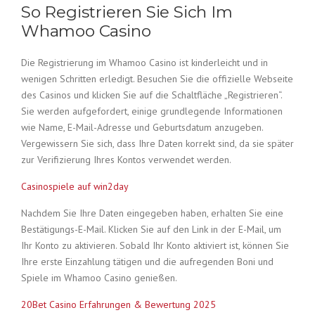
So Registrieren Sie Sich Im
Whamoo Casino
Die Registrierung im Whamoo Casino ist kinderleicht und in
wenigen Schritten erledigt. Besuchen Sie die offizielle Webseite
des Casinos und klicken Sie auf die Schaltfläche „Registrieren“.
Sie werden aufgefordert, einige grundlegende Informationen
wie Name, E-Mail-Adresse und Geburtsdatum anzugeben.
Vergewissern Sie sich, dass Ihre Daten korrekt sind, da sie später
zur Verifizierung Ihres Kontos verwendet werden.
Casinospiele auf win2day
Nachdem Sie Ihre Daten eingegeben haben, erhalten Sie eine
Bestätigungs-E-Mail. Klicken Sie auf den Link in der E-Mail, um
Ihr Konto zu aktivieren. Sobald Ihr Konto aktiviert ist, können Sie
Ihre erste Einzahlung tätigen und die aufregenden Boni und
Spiele im Whamoo Casino genießen.
20Bet Casino Erfahrungen & Bewertung 2025