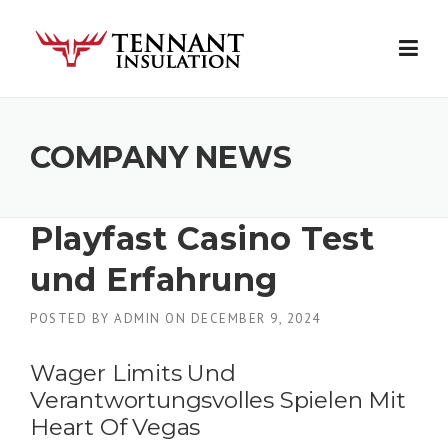
Skip
to
content
COMPANY NEWS
Playfast Casino Test
und Erfahrung
POSTED BY
ADMIN
ON
DECEMBER 9, 2024
Wager Limits Und
Verantwortungsvolles Spielen Mit
Heart Of Vegas