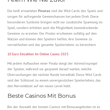
Die heiß erwarteten
Pinatas
sind die Wild Cards des Spiels und
sorgen für aufregende Gewinnchancen bei jedem Dreh. Diese
besonderen Symbole bringen nicht nur zusätzliche Spannung ins
Spiel, sondern erhöhen auch die Möglichkeit, beeindruckende
Gewinne zu erzielen. Die
Pinatas
erscheinen zufällig auf den
Walzen und können den Spielern helfen, ihre Gewinne zu
vervielfachen und das gesamte Spielerlebnis zu bereichern.
10 Euro Einzahlen Im Online Casino 2025
Mit jedem Auftauchen einer Pinata steigt der
Adrenalinspiegel
der Spieler, während sie gespannt darauf warten, welche
Überraschungen die nächste Runde bereithält. Diese Wild Cards
sind der Schlüssel zu einem unvergesslichen Spielerlebnis, das
den Nervenkitzel auf ein neues Level hebt.
Beste Casinos Mit Bonus
Bei der Auswahl der besten Casinos mit Bonusangeboten ist es