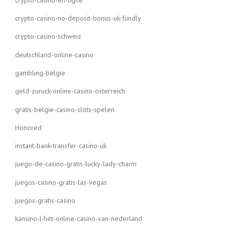
crypto-casino-no-deposit-bonus-uk-fundly
crypto-casino-schweiz
deutschland-online-casino
gambling-belgie
geld-zuruck-online-casino-osterreich
gratis-belgie-casino-slots-spelen
Honored
instant-bank-transfer-casino-uk
juego-de-casino-gratis-lucky-lady-charm
juegos-casino-gratis-las-vegas
juegos-gratis-casino
kansino-|-hét-online-casino-van-nederland