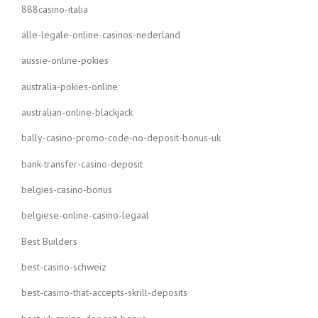
888casino-italia
alle-legale-online-casinos-nederland
aussie-online-pokies
australia-pokies-online
australian-online-blackjack
bally-casino-promo-code-no-deposit-bonus-uk
bank-transfer-casino-deposit
belgies-casino-bonus
belgiese-online-casino-legaal
Best Builders
best-casino-schweiz
best-casino-that-accepts-skrill-deposits