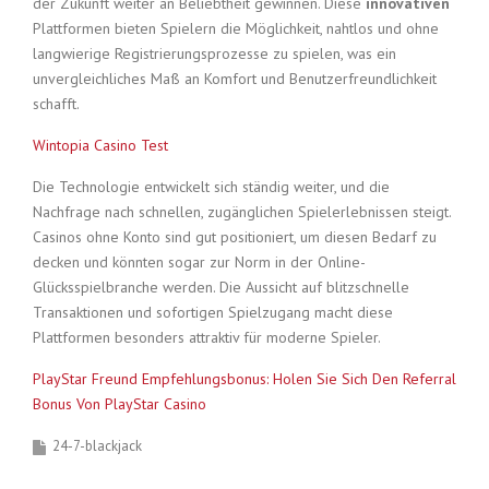
der Zukunft weiter an Beliebtheit gewinnen. Diese
innovativen
Plattformen bieten Spielern die Möglichkeit, nahtlos und ohne
langwierige Registrierungsprozesse zu spielen, was ein
unvergleichliches Maß an Komfort und Benutzerfreundlichkeit
schafft.
Wintopia Casino Test
Die Technologie entwickelt sich ständig weiter, und die
Nachfrage nach schnellen, zugänglichen Spielerlebnissen steigt.
Casinos ohne Konto sind gut positioniert, um diesen Bedarf zu
decken und könnten sogar zur Norm in der Online-
Glücksspielbranche werden. Die Aussicht auf blitzschnelle
Transaktionen und sofortigen Spielzugang macht diese
Plattformen besonders attraktiv für moderne Spieler.
PlayStar Freund Empfehlungsbonus: Holen Sie Sich Den Referral
Bonus Von PlayStar Casino
24-7-blackjack