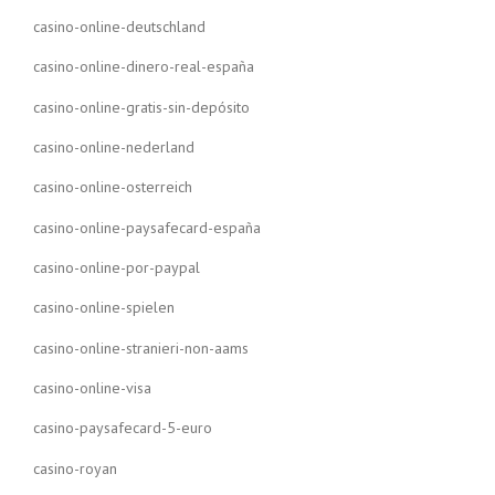
casino-online-deutschland
casino-online-dinero-real-españa
casino-online-gratis-sin-depósito
casino-online-nederland
casino-online-osterreich
casino-online-paysafecard-españa
casino-online-por-paypal
casino-online-spielen
casino-online-stranieri-non-aams
casino-online-visa
casino-paysafecard-5-euro
casino-royan