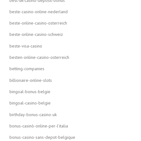
best-uk-casino-deposit-bonus
beste-casino-online-nederland
beste-online-casino-osterreich
beste-online-casino-schweiz
beste-visa-casino
besten-online-casino-osterreich
betting-companies
billionaire-online-slots
bingoal-bonus-belgie
bingoal-casino-belgie
birthday-bonus-casino-uk
bonus-casinò-online-per-l'italia
bonus-casino-sans-depot-belgique