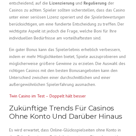
entscheidend, auf die
Lizenzierung
und
Regulierung
der
Casinos zu achten. Spieler sollten sicherstellen, dass das Casino
unter einer seriösen Lizenz operiert und die
Spielerbewertungen
berücksichtigen, um eine fundierte Entscheidung zu treffen. Der
wichtigste Aspekt ist jedoch die Frage, welche Boni für Ihre
individuellen Bedürfnisse am vorteilhaftesten sind.
Ein guter Bonus kann das Spielerlebnis erheblich verbessern,
indem er mehr Möglichkeiten bietet, Spiele auszuprobieren und
möglicherweise größere Gewinne zu erzielen. Die Auswahl des
richtigen Casinos mit den besten Bonusangeboten kann den
Unterschied zwischen einer durchschnittlichen und einer
außergewöhnlichen Spielerfahrung ausmachen.
Twin Casino im Test – Doppelt hält besser
Zukünftige Trends Für Casinos
Ohne Konto Und Darüber Hinaus
Es wird erwartet, dass Online-Glücksspielseiten ohne Konto in