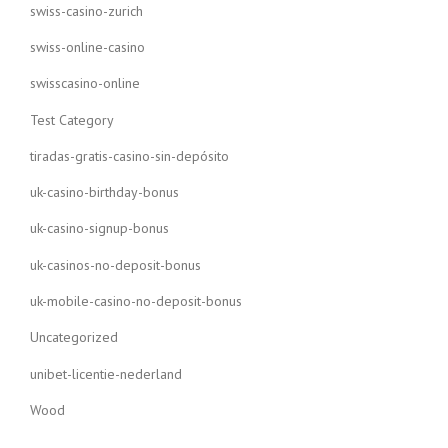
swiss-casino-zurich
swiss-online-casino
swisscasino-online
Test Category
tiradas-gratis-casino-sin-depósito
uk-casino-birthday-bonus
uk-casino-signup-bonus
uk-casinos-no-deposit-bonus
uk-mobile-casino-no-deposit-bonus
Uncategorized
unibet-licentie-nederland
Wood