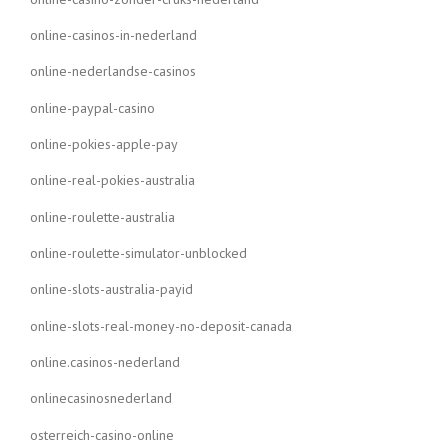
online-casinos-in-nederland
online-nederlandse-casinos
online-paypal-casino
online-pokies-apple-pay
online-real-pokies-australia
online-roulette-australia
online-roulette-simulator-unblocked
online-slots-australia-payid
online-slots-real-money-no-deposit-canada
online.casinos-nederland
onlinecasinosnederland
osterreich-casino-online