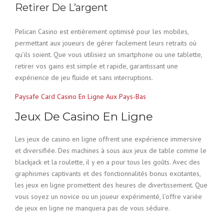
Retirer De L’argent
Pelican Casino est entièrement optimisé pour les mobiles,
permettant aux joueurs de gérer facilement leurs retraits où
qu’ils soient. Que vous utilisiez un smartphone ou une tablette,
retirer vos gains est simple et rapide, garantissant une
expérience de jeu fluide et sans interruptions.
Paysafe Card Casino En Ligne Aux Pays-Bas
Jeux De Casino En Ligne
Les jeux de casino en ligne offrent une expérience immersive
et diversifiée. Des machines à sous aux jeux de table comme le
blackjack et la roulette, il y en a pour tous les goûts. Avec des
graphismes captivants et des fonctionnalités bonus excitantes,
les jeux en ligne promettent des heures de divertissement. Que
vous soyez un novice ou un joueur expérimenté, l’offre variée
de jeux en ligne ne manquera pas de vous séduire.