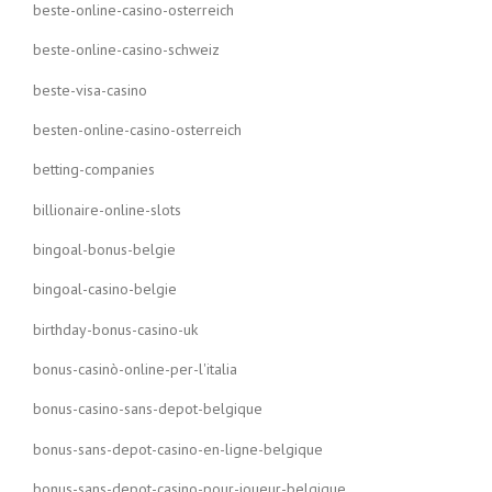
beste-online-casino-osterreich
beste-online-casino-schweiz
beste-visa-casino
besten-online-casino-osterreich
betting-companies
billionaire-online-slots
bingoal-bonus-belgie
bingoal-casino-belgie
birthday-bonus-casino-uk
bonus-casinò-online-per-l'italia
bonus-casino-sans-depot-belgique
bonus-sans-depot-casino-en-ligne-belgique
bonus-sans-depot-casino-pour-joueur-belgique