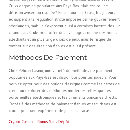
Cruks gagne en popularité aux Pays-Bas. Mais est-ce une
décision avisée ou risquée? En contournant Cruks, les joueurs
échappent à la régulation stricte imposée par le gouvernement
néerlandais, mais ils s’exposent aussi à certaines incertitudes. Un
casino sans Cruks peut offrir des avantages comme des bonus
alléchants et un plus large choix de jeux, mais le risque de
tomber sur des sites non fiables est aussi présent.
Méthodes De Paiement
Chez Pelican Casino, une variété de méthodes de paiement
populaires aux Pays-Bas est disponible pour les joueurs. Vous
pouvez opter pour des options classiques comme les cartes de
crédit ou explorer des méthodes modernes telles que les
portefeuilles électroniques et les virements bancaires directs.
L’accès à des méthodes de paiement fiables et sécurisées est
crucial pour une expérience de jeu sans tracas.
Crypto Casino – Bonus Sans Dépôt