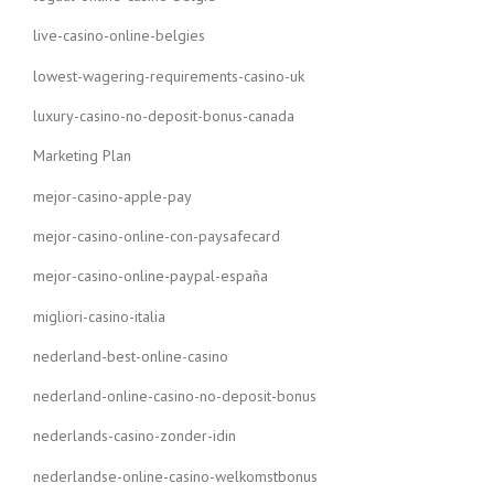
live-casino-online-belgies
lowest-wagering-requirements-casino-uk
luxury-casino-no-deposit-bonus-canada
Marketing Plan
mejor-casino-apple-pay
mejor-casino-online-con-paysafecard
mejor-casino-online-paypal-españa
migliori-casino-italia
nederland-best-online-casino
nederland-online-casino-no-deposit-bonus
nederlands-casino-zonder-idin
nederlandse-online-casino-welkomstbonus