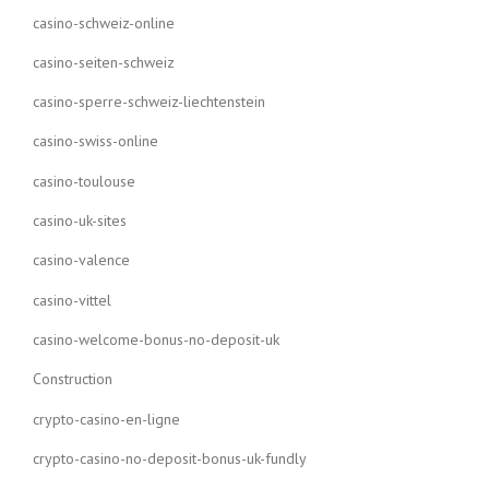
casino-schweiz-online
casino-seiten-schweiz
casino-sperre-schweiz-liechtenstein
casino-swiss-online
casino-toulouse
casino-uk-sites
casino-valence
casino-vittel
casino-welcome-bonus-no-deposit-uk
Construction
crypto-casino-en-ligne
crypto-casino-no-deposit-bonus-uk-fundly