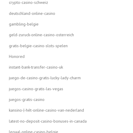
crypto-casino-schweiz
deutschland-online-casino
gambling-belgie
geld-zuruck-online-casino-osterreich
gratis-belgie-casino-slots-spelen
Honored
instant-bank-transfer-casino-uk
juego-de-casino-gratis-lucky-lady-charm
juegos-casino-gratis-las-vegas
juegos-gratis-casino
kansino-|-hét-online-casino-van-nederland
latest-no-deposit-casino-bonuses-in-canada
legaal-online-casino-belgie