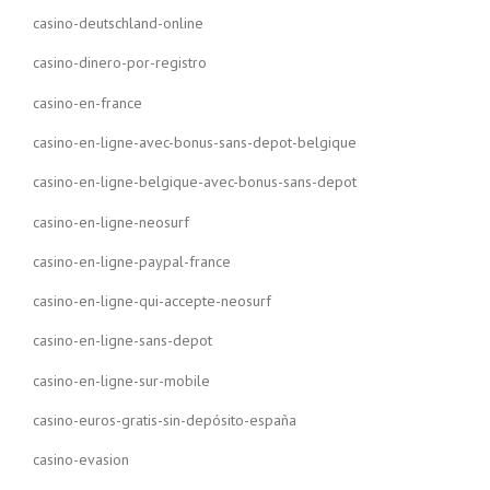
casino-deutschland-online
casino-dinero-por-registro
casino-en-france
casino-en-ligne-avec-bonus-sans-depot-belgique
casino-en-ligne-belgique-avec-bonus-sans-depot
casino-en-ligne-neosurf
casino-en-ligne-paypal-france
casino-en-ligne-qui-accepte-neosurf
casino-en-ligne-sans-depot
casino-en-ligne-sur-mobile
casino-euros-gratis-sin-depósito-españa
casino-evasion