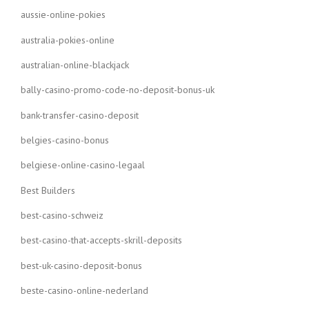
aussie-online-pokies
australia-pokies-online
australian-online-blackjack
bally-casino-promo-code-no-deposit-bonus-uk
bank-transfer-casino-deposit
belgies-casino-bonus
belgiese-online-casino-legaal
Best Builders
best-casino-schweiz
best-casino-that-accepts-skrill-deposits
best-uk-casino-deposit-bonus
beste-casino-online-nederland