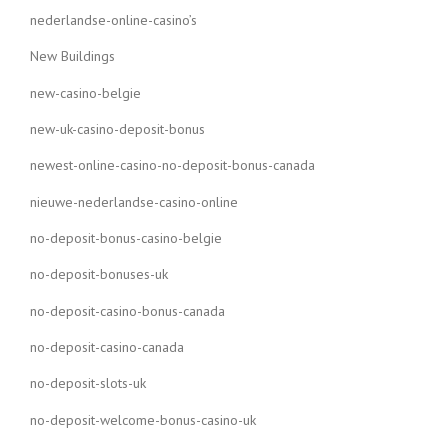
nederlandse-online-casino’s
New Buildings
new-casino-belgie
new-uk-casino-deposit-bonus
newest-online-casino-no-deposit-bonus-canada
nieuwe-nederlandse-casino-online
no-deposit-bonus-casino-belgie
no-deposit-bonuses-uk
no-deposit-casino-bonus-canada
no-deposit-casino-canada
no-deposit-slots-uk
no-deposit-welcome-bonus-casino-uk