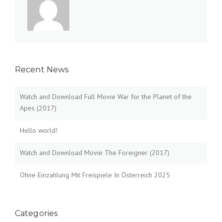
Recent News
Watch and Download Full Movie War for the Planet of the
Apes (2017)
Hello world!
Watch and Download Movie The Foreigner (2017)
Ohne Einzahlung Mit Freispiele In Österreich 2025
Categories