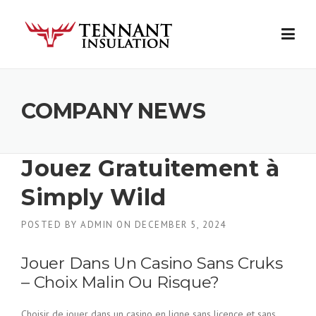
Skip
to
content
COMPANY NEWS
Jouez Gratuitement à
Simply Wild
POSTED BY
ADMIN
ON
DECEMBER 5, 2024
Jouer Dans Un Casino Sans Cruks
– Choix Malin Ou Risque?
Choisir de jouer dans un casino en ligne sans licence et sans