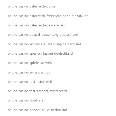
online-casino-osterreich-bonus
online-casino-osterreich-freispiele-ohne-einzahlung
online-casino-osterreich-paysafecard
online-casino-paypal-einzahlung-deutschland
online-casino-schnelle-auszahlung-deutschland
online-casino-sperren-lassen-deutschland
online-casino-spiele-schweiz
online-casino-swiss-casinos
online-casino-test-osterreich
online-casino-that-accepts-mastercard
online-casino-uk-offers
online-casino-zonder-cruks-nederland