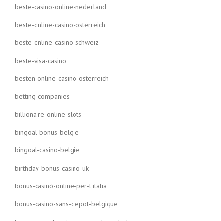
beste-casino-online-nederland
beste-online-casino-osterreich
beste-online-casino-schweiz
beste-visa-casino
besten-online-casino-osterreich
betting-companies
billionaire-online-slots
bingoal-bonus-belgie
bingoal-casino-belgie
birthday-bonus-casino-uk
bonus-casinò-online-per-l'italia
bonus-casino-sans-depot-belgique