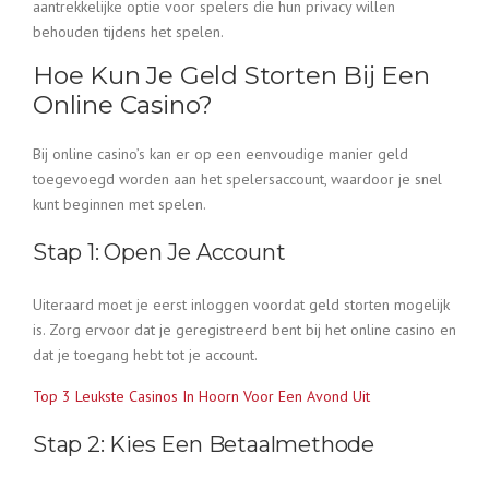
aantrekkelijke optie voor spelers die hun privacy willen
behouden tijdens het spelen.
Hoe Kun Je Geld Storten Bij Een
Online Casino?
Bij online casino’s kan er op een eenvoudige manier geld
toegevoegd worden aan het spelersaccount, waardoor je snel
kunt beginnen met spelen.
Stap 1: Open Je Account
Uiteraard moet je eerst inloggen voordat geld storten mogelijk
is. Zorg ervoor dat je geregistreerd bent bij het online casino en
dat je toegang hebt tot je account.
Top 3 Leukste Casinos In Hoorn Voor Een Avond Uit
Stap 2: Kies Een Betaalmethode