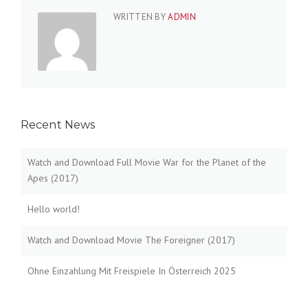
WRITTEN BY
ADMIN
Recent News
Watch and Download Full Movie War for the Planet of the
Apes (2017)
Hello world!
Watch and Download Movie The Foreigner (2017)
Ohne Einzahlung Mit Freispiele In Österreich 2025