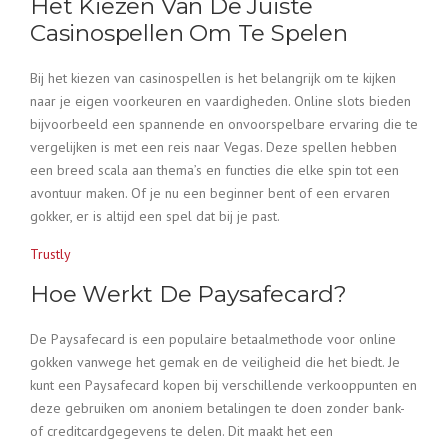
Het Kiezen Van De Juiste
Casinospellen Om Te Spelen
Bij het kiezen van casinospellen is het belangrijk om te kijken
naar je eigen voorkeuren en vaardigheden. Online slots bieden
bijvoorbeeld een spannende en onvoorspelbare ervaring die te
vergelijken is met een reis naar Vegas. Deze spellen hebben
een breed scala aan thema’s en functies die elke spin tot een
avontuur maken. Of je nu een beginner bent of een ervaren
gokker, er is altijd een spel dat bij je past.
Trustly
Hoe Werkt De Paysafecard?
De Paysafecard is een populaire betaalmethode voor online
gokken vanwege het gemak en de veiligheid die het biedt. Je
kunt een Paysafecard kopen bij verschillende verkooppunten en
deze gebruiken om anoniem betalingen te doen zonder bank-
of creditcardgegevens te delen. Dit maakt het een