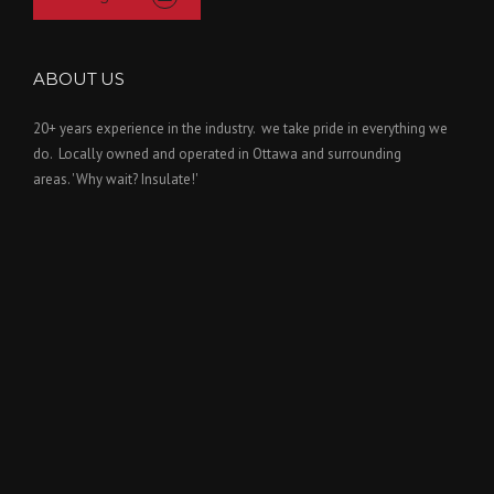
ABOUT US
20+ years experience in the industry. we take pride in everything we
do. Locally owned and operated in Ottawa and surrounding
areas. 'Why wait? Insulate!'