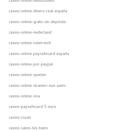
casino-online-deutschland
casino-online-dinero-real-españa
casino-online-gratis-sin-depósito
casino-online-nederland
casino-online-osterreich
casino-online-paysafecard-españa
casino-online-por-paypal
casino-online-spielen
casino-online-stranieri-non-aams
casino-online-visa
casino-paysafecard-5-euro
casino-royan
casino-salins-les-bains