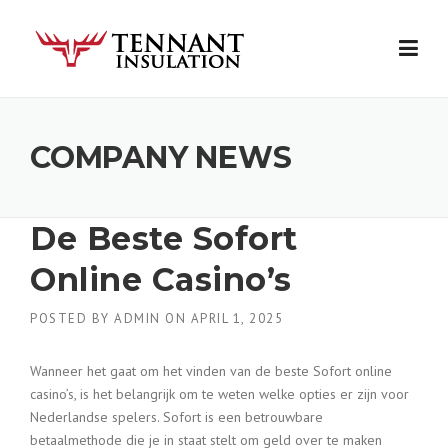
Skip
to
content
COMPANY NEWS
De Beste Sofort
Online Casino’s
POSTED BY
ADMIN
ON
APRIL 1, 2025
Wanneer het gaat om het vinden van de beste Sofort online
casino’s, is het belangrijk om te weten welke opties er zijn voor
Nederlandse spelers. Sofort is een betrouwbare
betaalmethode die je in staat stelt om geld over te maken