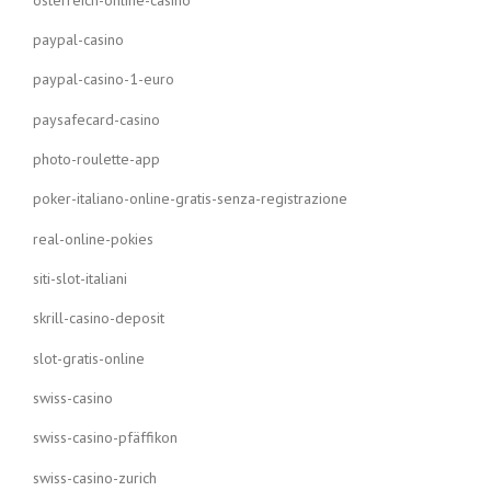
paypal-casino
paypal-casino-1-euro
paysafecard-casino
photo-roulette-app
poker-italiano-online-gratis-senza-registrazione
real-online-pokies
siti-slot-italiani
skrill-casino-deposit
slot-gratis-online
swiss-casino
swiss-casino-pfäffikon
swiss-casino-zurich