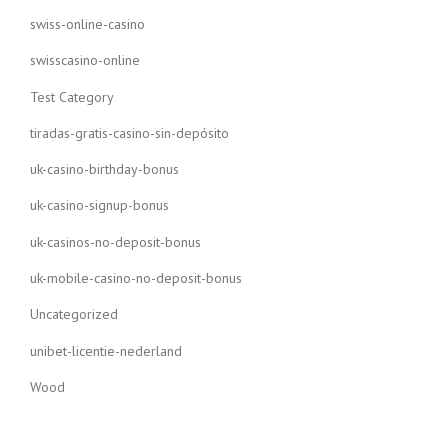
swiss-online-casino
swisscasino-online
Test Category
tiradas-gratis-casino-sin-depósito
uk-casino-birthday-bonus
uk-casino-signup-bonus
uk-casinos-no-deposit-bonus
uk-mobile-casino-no-deposit-bonus
Uncategorized
unibet-licentie-nederland
Wood