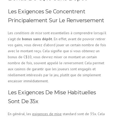
Les Exigences Se Concentrent
Principalement Sur Le Renversement
Les
conditions de mise
sont essentielles à comprendre lorsqu’il
s’agit de
bonus sans dépôt
. En effet, avant de pouvoir retirer
vos gains, vous devez d’abord jouer un certain nombre de fois
avec le montant reçu. Cela signifie que si vous obtenez un
bonus de C$10, vous devrez miser ce montant un certain
nombre de fois, souvent appelé le
renversement
. Cela permet
aux casinos de garantir que les joueurs sont engagés et
réellement intéressés par le jeu, plutôt que de simplement
encaisser immédiatement.
Les Exigences De Mise Habituelles
Sont De 35x
En général, les
exigences de mise
standard sont de 35x. Cela