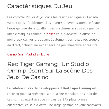
Caractéristiques Du Jeu
Les
caractéristiques du jeu
dans les casinos en ligne au Canada
varient considérablement. Les joueurs peuvent s’attendre à une
large gamme de jeux, allant des
machines à sous
aux
jeux de
table
classiques comme le
poker
et le
blackjack
. En outre, de
nombreux casinos proposent également des jeux avec croupier
en direct, offrant une expérience de jeu immersive et réaliste.
Casino Gran Madrid En Ligne
Red Tiger Gaming : Un Studio
Omniprésent Sur La Scène Des
Jeux De Casino
Le célèbre studio de développement
Red Tiger Gaming
est
reconnu pour sa présence sur la scène mondiale des jeux de
casino. Travaillant avec pas moins de 175 plateformes
différentes, ce studio offre une large gamme de jeux captivants