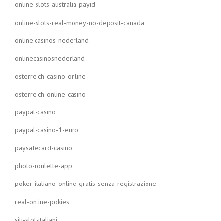
online-slots-australia-payid
online-slots-real-money-no-deposit-canada
online.casinos-nederland
onlinecasinosnederland
osterreich-casino-online
osterreich-online-casino
paypal-casino
paypal-casino-1-euro
paysafecard-casino
photo-roulette-app
poker-italiano-online-gratis-senza-registrazione
real-online-pokies
siti-slot-italiani