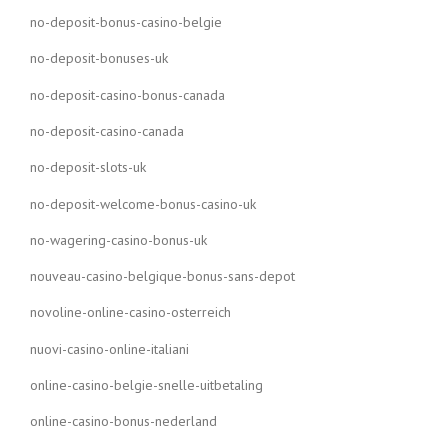
no-deposit-bonus-casino-belgie
no-deposit-bonuses-uk
no-deposit-casino-bonus-canada
no-deposit-casino-canada
no-deposit-slots-uk
no-deposit-welcome-bonus-casino-uk
no-wagering-casino-bonus-uk
nouveau-casino-belgique-bonus-sans-depot
novoline-online-casino-osterreich
nuovi-casino-online-italiani
online-casino-belgie-snelle-uitbetaling
online-casino-bonus-nederland