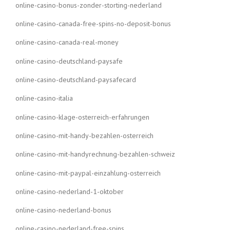
online-casino-bonus-zonder-storting-nederland
online-casino-canada-free-spins-no-deposit-bonus
online-casino-canada-real-money
online-casino-deutschland-paysafe
online-casino-deutschland-paysafecard
online-casino-italia
online-casino-klage-osterreich-erfahrungen
online-casino-mit-handy-bezahlen-osterreich
online-casino-mit-handyrechnung-bezahlen-schweiz
online-casino-mit-paypal-einzahlung-osterreich
online-casino-nederland-1-oktober
online-casino-nederland-bonus
online-casino-nederland-free-spins