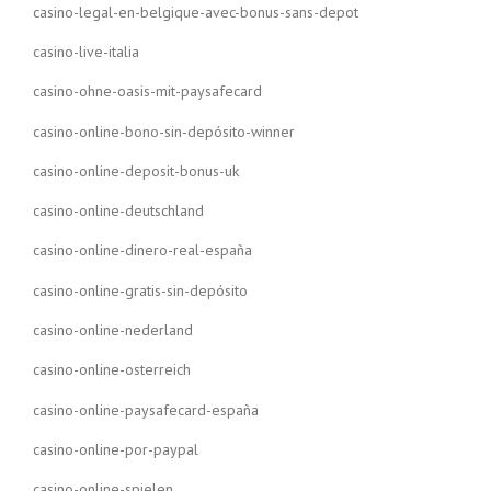
casino-legal-en-belgique-avec-bonus-sans-depot
casino-live-italia
casino-ohne-oasis-mit-paysafecard
casino-online-bono-sin-depósito-winner
casino-online-deposit-bonus-uk
casino-online-deutschland
casino-online-dinero-real-españa
casino-online-gratis-sin-depósito
casino-online-nederland
casino-online-osterreich
casino-online-paysafecard-españa
casino-online-por-paypal
casino-online-spielen