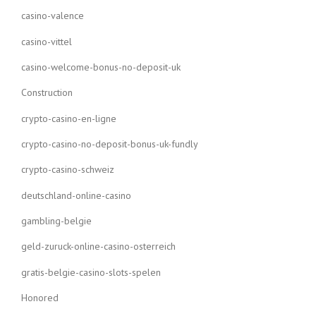
casino-valence
casino-vittel
casino-welcome-bonus-no-deposit-uk
Construction
crypto-casino-en-ligne
crypto-casino-no-deposit-bonus-uk-fundly
crypto-casino-schweiz
deutschland-online-casino
gambling-belgie
geld-zuruck-online-casino-osterreich
gratis-belgie-casino-slots-spelen
Honored