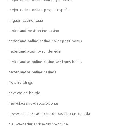
mejor-casino-online-paypal-españa
migliori-casino-italia
nederland-best-online-casino
nederland-online-casino-no-deposit-bonus
nederlands-casino-zonder-idin
nederlandse-online-casino-welkomstbonus
nederlandse-online-casino’s
New Buildings
new-casino-belgie
new-uk-casino-deposit-bonus
newest-online-casino-no-deposit-bonus-canada
nieuwe-nederlandse-casino-online