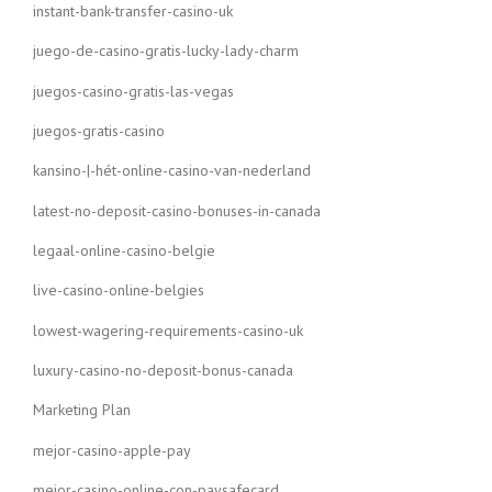
instant-bank-transfer-casino-uk
juego-de-casino-gratis-lucky-lady-charm
juegos-casino-gratis-las-vegas
juegos-gratis-casino
kansino-|-hét-online-casino-van-nederland
latest-no-deposit-casino-bonuses-in-canada
legaal-online-casino-belgie
live-casino-online-belgies
lowest-wagering-requirements-casino-uk
luxury-casino-no-deposit-bonus-canada
Marketing Plan
mejor-casino-apple-pay
mejor-casino-online-con-paysafecard