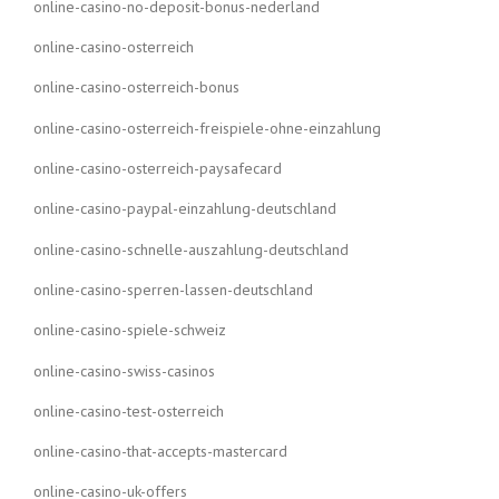
online-casino-no-deposit-bonus-nederland
online-casino-osterreich
online-casino-osterreich-bonus
online-casino-osterreich-freispiele-ohne-einzahlung
online-casino-osterreich-paysafecard
online-casino-paypal-einzahlung-deutschland
online-casino-schnelle-auszahlung-deutschland
online-casino-sperren-lassen-deutschland
online-casino-spiele-schweiz
online-casino-swiss-casinos
online-casino-test-osterreich
online-casino-that-accepts-mastercard
online-casino-uk-offers