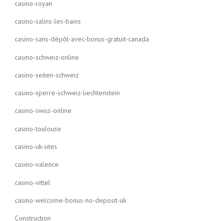
casino-royan
casino-salins-les-bains
casino-sans-dépôt-avec-bonus-gratuit-canada
casino-schweiz-online
casino-seiten-schweiz
casino-sperre-schweiz-liechtenstein
casino-swiss-online
casino-toulouse
casino-uk-sites
casino-valence
casino-vittel
casino-welcome-bonus-no-deposit-uk
Construction