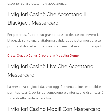
esperienze ai giocatori più appassionati.
I Migliori Casinò Che Accettano Il
Blackjack Mastercard
Per poter usufruire di un grande classico del casinò, ovvero il
blackjack, serve una piattaforma valida dove poter mostrare le
proprie abilità ad uno dei giochi più amati al mondo: il blackjack.
Gioca Gratis A Bonus Brothers In Modalità Demo
I Migliori Casinò Live Che Accettano
Mastercard
La presenza di giochi dal vivo oggi è diventata imprescindibile
per i top casinò, portando l’emozione e l’interazione di un casinò
fisico direttamente a casa tua.
I Migliori Casinò Mobili Con Mastercard