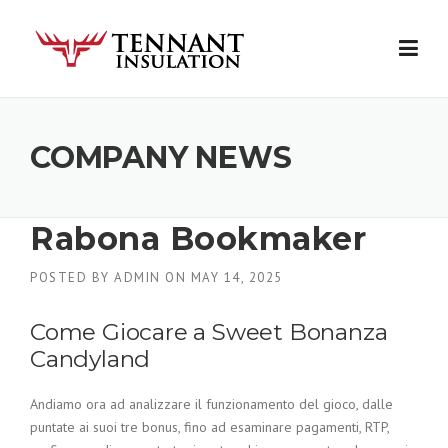
Skip
to
content
COMPANY NEWS
Rabona Bookmaker
POSTED BY
ADMIN
ON
MAY 14, 2025
Come Giocare a Sweet Bonanza
Candyland
Andiamo ora ad analizzare il funzionamento del gioco, dalle
puntate ai suoi tre bonus, fino ad esaminare pagamenti, RTP,