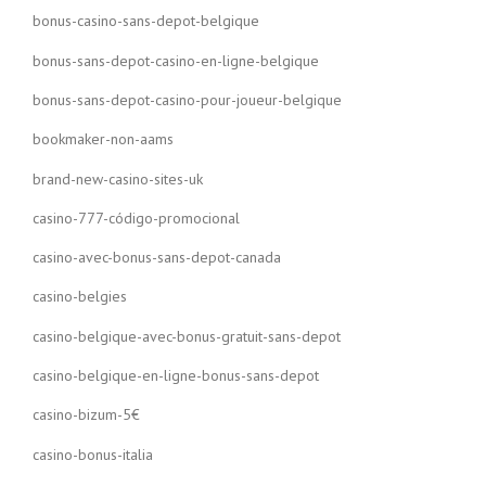
bonus-casino-sans-depot-belgique
bonus-sans-depot-casino-en-ligne-belgique
bonus-sans-depot-casino-pour-joueur-belgique
bookmaker-non-aams
brand-new-casino-sites-uk
casino-777-código-promocional
casino-avec-bonus-sans-depot-canada
casino-belgies
casino-belgique-avec-bonus-gratuit-sans-depot
casino-belgique-en-ligne-bonus-sans-depot
casino-bizum-5€
casino-bonus-italia