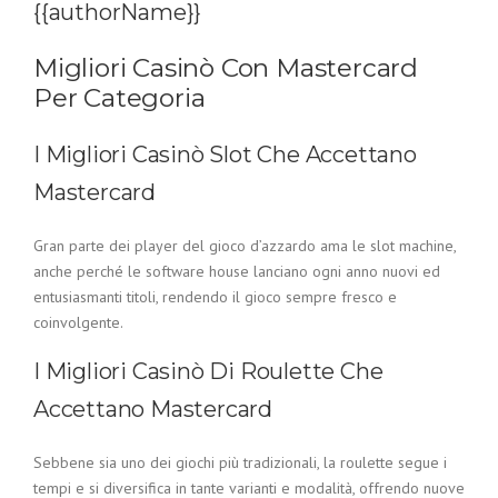
{{authorName}}
Migliori Casinò Con Mastercard
Per Categoria
I Migliori Casinò Slot Che Accettano
Mastercard
Gran parte dei player del gioco d’azzardo ama le slot machine,
anche perché le software house lanciano ogni anno nuovi ed
entusiasmanti titoli, rendendo il gioco sempre fresco e
coinvolgente.
I Migliori Casinò Di Roulette Che
Accettano Mastercard
Sebbene sia uno dei giochi più tradizionali, la roulette segue i
tempi e si diversifica in tante varianti e modalità, offrendo nuove