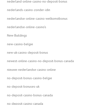
nederland-online-casino-no-deposit-bonus
nederlands-casino-zonder-idin
nederlandse-online-casino-welkomstbonus
nederlandse-online-casino’s
New Buildings
new-casino-belgie
new-uk-casino-deposit-bonus
newest-online-casino-no-deposit-bonus-canada
nieuwe-nederlandse-casino-online
no-deposit-bonus-casino-belgie
no-deposit-bonuses-uk
no-deposit-casino-bonus-canada
no-deposit-casino-canada