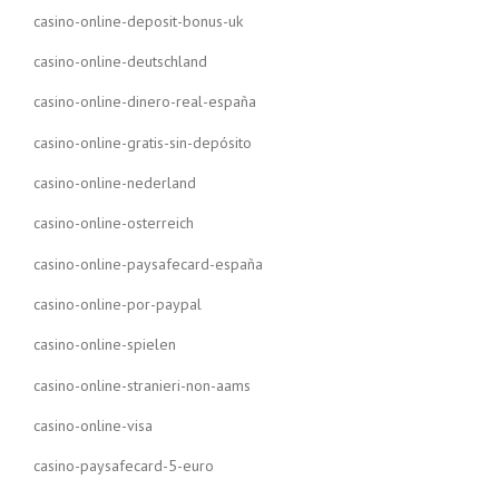
casino-online-deposit-bonus-uk
casino-online-deutschland
casino-online-dinero-real-españa
casino-online-gratis-sin-depósito
casino-online-nederland
casino-online-osterreich
casino-online-paysafecard-españa
casino-online-por-paypal
casino-online-spielen
casino-online-stranieri-non-aams
casino-online-visa
casino-paysafecard-5-euro