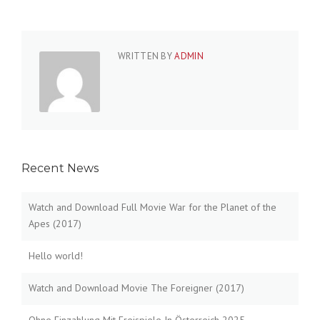
WRITTEN BY
ADMIN
Recent News
Watch and Download Full Movie War for the Planet of the
Apes (2017)
Hello world!
Watch and Download Movie The Foreigner (2017)