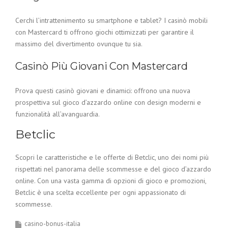
Cerchi l’intrattenimento su smartphone e tablet? I casinò mobili
con Mastercard ti offrono giochi ottimizzati per garantire il
massimo del divertimento ovunque tu sia.
Casinò Più Giovani Con Mastercard
Prova questi casinò giovani e dinamici: offrono una nuova
prospettiva sul gioco d’azzardo online con design moderni e
funzionalità all’avanguardia.
Betclic
Scopri le caratteristiche e le offerte di Betclic, uno dei nomi più
rispettati nel panorama delle scommesse e del gioco d’azzardo
online. Con una vasta gamma di opzioni di gioco e promozioni,
Betclic è una scelta eccellente per ogni appassionato di
scommesse.
casino-bonus-italia