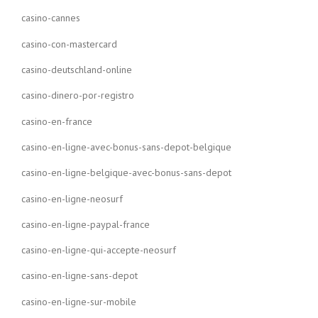
casino-cannes
casino-con-mastercard
casino-deutschland-online
casino-dinero-por-registro
casino-en-france
casino-en-ligne-avec-bonus-sans-depot-belgique
casino-en-ligne-belgique-avec-bonus-sans-depot
casino-en-ligne-neosurf
casino-en-ligne-paypal-france
casino-en-ligne-qui-accepte-neosurf
casino-en-ligne-sans-depot
casino-en-ligne-sur-mobile