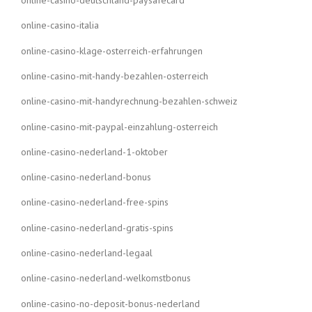
online-casino-italia
online-casino-klage-osterreich-erfahrungen
online-casino-mit-handy-bezahlen-osterreich
online-casino-mit-handyrechnung-bezahlen-schweiz
online-casino-mit-paypal-einzahlung-osterreich
online-casino-nederland-1-oktober
online-casino-nederland-bonus
online-casino-nederland-free-spins
online-casino-nederland-gratis-spins
online-casino-nederland-legaal
online-casino-nederland-welkomstbonus
online-casino-no-deposit-bonus-nederland