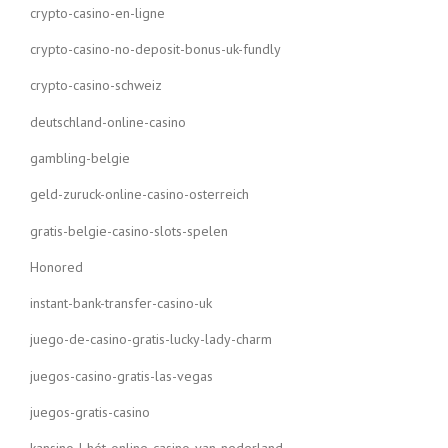
crypto-casino-en-ligne
crypto-casino-no-deposit-bonus-uk-fundly
crypto-casino-schweiz
deutschland-online-casino
gambling-belgie
geld-zuruck-online-casino-osterreich
gratis-belgie-casino-slots-spelen
Honored
instant-bank-transfer-casino-uk
juego-de-casino-gratis-lucky-lady-charm
juegos-casino-gratis-las-vegas
juegos-gratis-casino