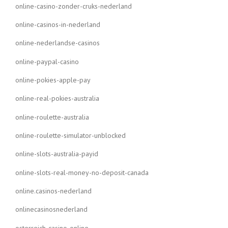
online-casino-zonder-cruks-nederland
online-casinos-in-nederland
online-nederlandse-casinos
online-paypal-casino
online-pokies-apple-pay
online-real-pokies-australia
online-roulette-australia
online-roulette-simulator-unblocked
online-slots-australia-payid
online-slots-real-money-no-deposit-canada
online.casinos-nederland
onlinecasinosnederland
osterreich-casino-online