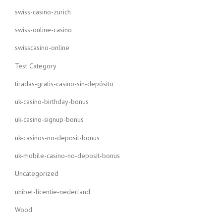
swiss-casino-zurich
swiss-online-casino
swisscasino-online
Test Category
tiradas-gratis-casino-sin-depósito
uk-casino-birthday-bonus
uk-casino-signup-bonus
uk-casinos-no-deposit-bonus
uk-mobile-casino-no-deposit-bonus
Uncategorized
unibet-licentie-nederland
Wood