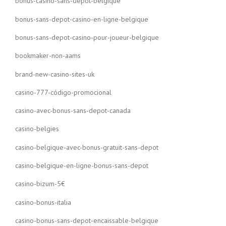
bonus-casino-sans-depot-belgique
bonus-sans-depot-casino-en-ligne-belgique
bonus-sans-depot-casino-pour-joueur-belgique
bookmaker-non-aams
brand-new-casino-sites-uk
casino-777-código-promocional
casino-avec-bonus-sans-depot-canada
casino-belgies
casino-belgique-avec-bonus-gratuit-sans-depot
casino-belgique-en-ligne-bonus-sans-depot
casino-bizum-5€
casino-bonus-italia
casino-bonus-sans-depot-encaissable-belgique