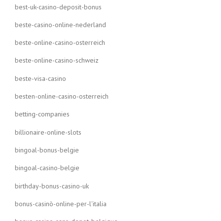
best-uk-casino-deposit-bonus
beste-casino-online-nederland
beste-online-casino-osterreich
beste-online-casino-schweiz
beste-visa-casino
besten-online-casino-osterreich
betting-companies
billionaire-online-slots
bingoal-bonus-belgie
bingoal-casino-belgie
birthday-bonus-casino-uk
bonus-casinò-online-per-l'italia