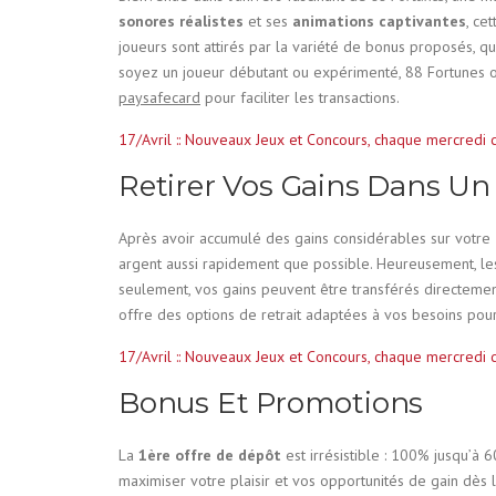
sonores réalistes
et ses
animations captivantes
, ce
joueurs sont attirés par la variété de bonus proposés, 
soyez un joueur débutant ou expérimenté, 88 Fortunes of
paysafecard
pour faciliter les transactions.
17/Avril :: Nouveaux Jeux et Concours, chaque mercredi 
Retirer Vos Gains Dans Un
Après avoir accumulé des gains considérables sur votre
argent aussi rapidement que possible. Heureusement, les
seulement, vos gains peuvent être transférés directemen
offre des options de retrait adaptées à vos besoins pour
17/Avril :: Nouveaux Jeux et Concours, chaque mercredi 
Bonus Et Promotions
La
1ère offre de dépôt
est irrésistible : 100% jusqu’à
maximiser votre plaisir et vos opportunités de gain dès 