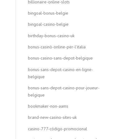
billionaire-online-slots
bingoal-bonus-belgie
bingoal-casino-belgie
birthday-bonus-casino-uk
bonus-casinò-online-per-l'italia
bonus-casino-sans-depot-belgique
bonus-sans-depot-casino-en-ligne-
belgique
bonus-sans-depot-casino-pour-joueur-
belgique
bookmaker-non-aams
brand-new-casino-sites-uk
casino-777-código-promocional