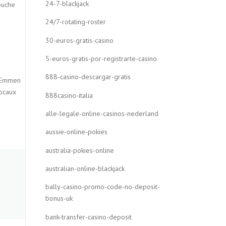
24-7-blackjack
couche
24/7-rotating-roster
30-euros-gratis-casino
5-euros-gratis-por-registrarte-casino
888-casino-descargar-gratis
, Emmen
locaux
888casino-italia
alle-legale-online-casinos-nederland
aussie-online-pokies
australia-pokies-online
australian-online-blackjack
bally-casino-promo-code-no-deposit-
bonus-uk
bank-transfer-casino-deposit