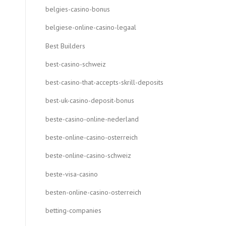
belgies-casino-bonus
belgiese-online-casino-legaal
Best Builders
best-casino-schweiz
best-casino-that-accepts-skrill-deposits
best-uk-casino-deposit-bonus
beste-casino-online-nederland
beste-online-casino-osterreich
beste-online-casino-schweiz
beste-visa-casino
besten-online-casino-osterreich
betting-companies