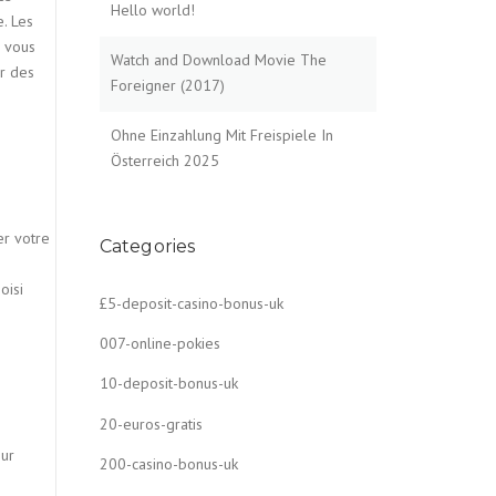
Hello world!
. Les
e vous
Watch and Download Movie The
er des
Foreigner (2017)
Ohne Einzahlung Mit Freispiele In
Österreich 2025
er votre
Categories
oisi
£5-deposit-casino-bonus-uk
007-online-pokies
10-deposit-bonus-uk
20-euros-gratis
our
200-casino-bonus-uk