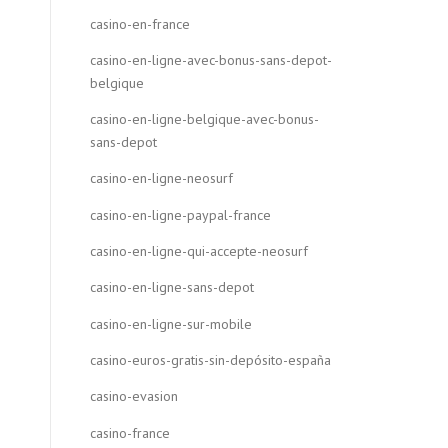
casino-en-france
casino-en-ligne-avec-bonus-sans-depot-
belgique
casino-en-ligne-belgique-avec-bonus-
sans-depot
casino-en-ligne-neosurf
casino-en-ligne-paypal-france
casino-en-ligne-qui-accepte-neosurf
casino-en-ligne-sans-depot
casino-en-ligne-sur-mobile
casino-euros-gratis-sin-depósito-españa
casino-evasion
casino-france