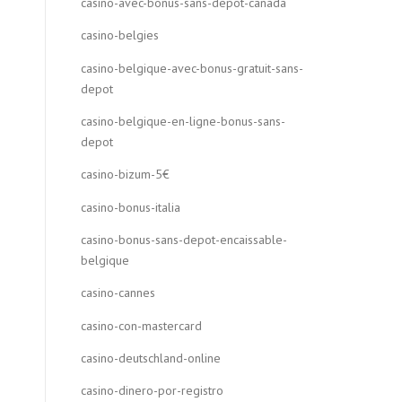
casino-avec-bonus-sans-depot-canada
casino-belgies
casino-belgique-avec-bonus-gratuit-sans-
depot
casino-belgique-en-ligne-bonus-sans-
depot
casino-bizum-5€
casino-bonus-italia
casino-bonus-sans-depot-encaissable-
belgique
casino-cannes
casino-con-mastercard
casino-deutschland-online
casino-dinero-por-registro