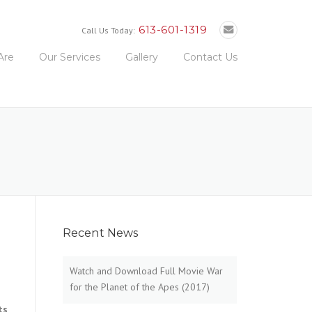
613-601-1319
Call Us Today:
Are
Our Services
Gallery
Contact Us
Recent News
Watch and Download Full Movie War
for the Planet of the Apes (2017)
ts