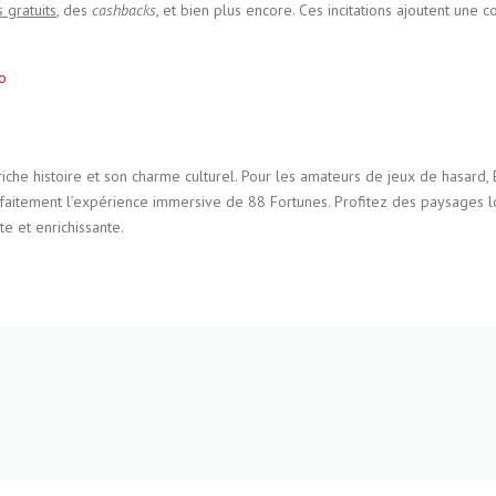
s gratuits
, des
cashbacks
, et bien plus encore. Ces incitations ajoutent une 
o
riche histoire et son charme culturel. Pour les amateurs de jeux de hasard
rfaitement l’expérience immersive de 88 Fortunes. Profitez des paysages 
e et enrichissante.