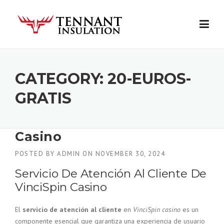
Skip
to
content
CATEGORY:
20-EUROS-
GRATIS
Casino
POSTED BY
ADMIN
ON
NOVEMBER 30, 2024
Servicio De Atención Al Cliente De
VinciSpin Casino
El
servicio de atención al cliente
en
VinciSpin casino
es un
componente esencial que garantiza una experiencia de usuario