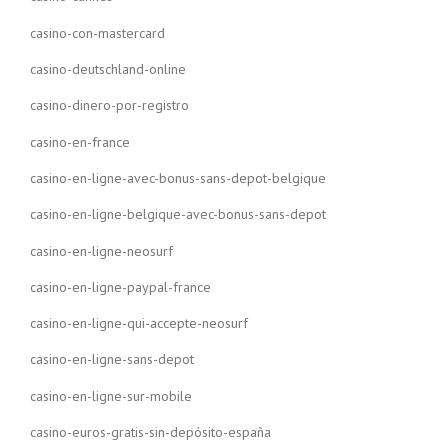
casino-con-mastercard
casino-deutschland-online
casino-dinero-por-registro
casino-en-france
casino-en-ligne-avec-bonus-sans-depot-belgique
casino-en-ligne-belgique-avec-bonus-sans-depot
casino-en-ligne-neosurf
casino-en-ligne-paypal-france
casino-en-ligne-qui-accepte-neosurf
casino-en-ligne-sans-depot
casino-en-ligne-sur-mobile
casino-euros-gratis-sin-depósito-españa