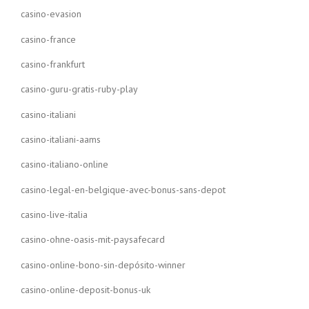
casino-evasion
casino-france
casino-frankfurt
casino-guru-gratis-ruby-play
casino-italiani
casino-italiani-aams
casino-italiano-online
casino-legal-en-belgique-avec-bonus-sans-depot
casino-live-italia
casino-ohne-oasis-mit-paysafecard
casino-online-bono-sin-depósito-winner
casino-online-deposit-bonus-uk