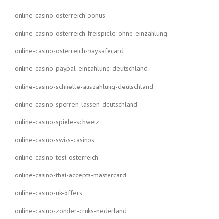
online-casino-osterreich-bonus
online-casino-osterreich-freispiele-ohne-einzahlung
online-casino-osterreich-paysafecard
online-casino-paypal-einzahlung-deutschland
online-casino-schnelle-auszahlung-deutschland
online-casino-sperren-lassen-deutschland
online-casino-spiele-schweiz
online-casino-swiss-casinos
online-casino-test-osterreich
online-casino-that-accepts-mastercard
online-casino-uk-offers
online-casino-zonder-cruks-nederland