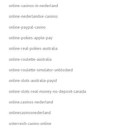
online-casinos-in-nederland
online-nederlandse-casinos
online-paypal-casino
online-pokies-apple-pay
online-real-pokies-australia
online-roulette-australia
online-roulette-simulator-unblocked
online-slots-australia-payid
online-slots-real-money-no-deposit-canada
online.casinos-nederland
onlinecasinosnederland
osterreich-casino-online