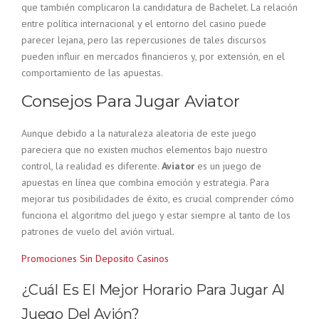
que también complicaron la candidatura de Bachelet. La relación
entre política internacional y el entorno del casino puede
parecer lejana, pero las repercusiones de tales discursos
pueden influir en mercados financieros y, por extensión, en el
comportamiento de las apuestas.
Consejos Para Jugar Aviator
Aunque debido a la naturaleza aleatoria de este juego
pareciera que no existen muchos elementos bajo nuestro
control, la realidad es diferente.
Aviator
es un juego de
apuestas en línea que combina emoción y estrategia. Para
mejorar tus posibilidades de éxito, es crucial comprender cómo
funciona el algoritmo del juego y estar siempre al tanto de los
patrones de vuelo del avión virtual.
Promociones Sin Deposito Casinos
¿Cuál Es El Mejor Horario Para Jugar Al
Juego Del Avión?