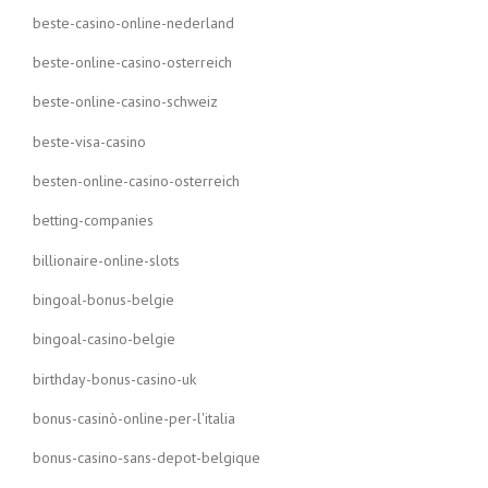
beste-casino-online-nederland
beste-online-casino-osterreich
beste-online-casino-schweiz
beste-visa-casino
besten-online-casino-osterreich
betting-companies
billionaire-online-slots
bingoal-bonus-belgie
bingoal-casino-belgie
birthday-bonus-casino-uk
bonus-casinò-online-per-l'italia
bonus-casino-sans-depot-belgique