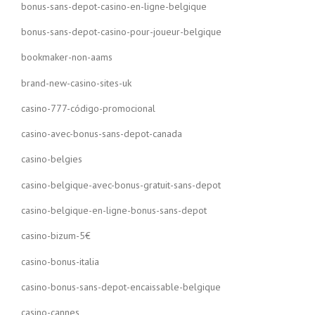
bonus-sans-depot-casino-en-ligne-belgique
bonus-sans-depot-casino-pour-joueur-belgique
bookmaker-non-aams
brand-new-casino-sites-uk
casino-777-código-promocional
casino-avec-bonus-sans-depot-canada
casino-belgies
casino-belgique-avec-bonus-gratuit-sans-depot
casino-belgique-en-ligne-bonus-sans-depot
casino-bizum-5€
casino-bonus-italia
casino-bonus-sans-depot-encaissable-belgique
casino-cannes