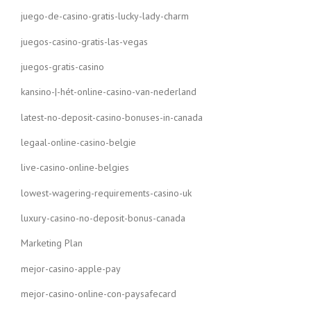
juego-de-casino-gratis-lucky-lady-charm
juegos-casino-gratis-las-vegas
juegos-gratis-casino
kansino-|-hét-online-casino-van-nederland
latest-no-deposit-casino-bonuses-in-canada
legaal-online-casino-belgie
live-casino-online-belgies
lowest-wagering-requirements-casino-uk
luxury-casino-no-deposit-bonus-canada
Marketing Plan
mejor-casino-apple-pay
mejor-casino-online-con-paysafecard