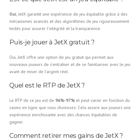
Oui
, JetX garantit une expérience de jeu équitable grâce à des
mécanismes avancés et des algorithmes de jeu rigoureusement
testés pour assurer l’intégrité et la transparence.
Puis-je jouer à JetX gratuit ?
Oui, JetX offre une option de jeu gratuit qui permet aux
nouveaux joueurs de s’entraîner et de se familiariser avec le jeu
avant de miser de l’argent réel.
Quel est le RTP de JetX ?
Le RTP de ce jeu est de
96%-97%
et peut varier en fonction du
casino en ligne que vous choisissez. Cela assure aux joueurs une
expérience enrichissante avec des chances équitables de
gagner.
Comment retirer mes gains de JetX ?