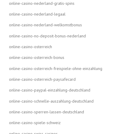
online-casino-nederland-gratis-spins
online-casino-nederland-legaal
online-casino-nederland-welkomstbonus
online-casino-no-deposit-bonus-nederland
online-casino-osterreich
online-casino-osterreich-bonus
online-casino-osterreich-freispiele-ohne-einzahlung
online-casino-osterreich-paysafecard
online-casino-paypal-einzahlung-deutschland
online-casino-schnelle-auszahlung-deutschland
online-casino-sperren-lassen-deutschland
online-casino-spiele-schweiz
online-casino-swiss-casinos