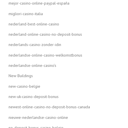
mejor-casino-online-paypal-españa
migliori-casino-italia
nederland-best-online-casino
nederland-online-casino-no-deposit-bonus
nederlands-casino-zonder-idin
nederlandse-online-casino-welkomstbonus
nederlandse-online-casino’s
New Buildings
new-casino-belgie
new-uk-casino-deposit-bonus
newest-online-casino-no-deposit-bonus-canada
nieuwe-nederlandse-casino-online
no-deposit-bonus-casino-belgie