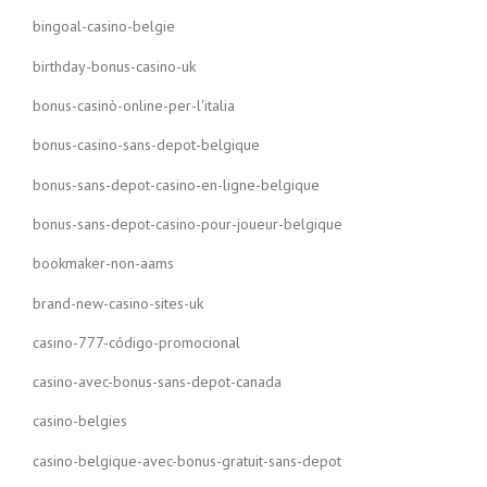
bingoal-casino-belgie
birthday-bonus-casino-uk
bonus-casinò-online-per-l'italia
bonus-casino-sans-depot-belgique
bonus-sans-depot-casino-en-ligne-belgique
bonus-sans-depot-casino-pour-joueur-belgique
bookmaker-non-aams
brand-new-casino-sites-uk
casino-777-código-promocional
casino-avec-bonus-sans-depot-canada
casino-belgies
casino-belgique-avec-bonus-gratuit-sans-depot