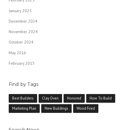
February 2025
January 2025
December 2024
November 2024
October 2024
May 2016
February 2015
Find by Tags
Best Builders
Clay Oven
Honored
How To Build
Marketing Plan
New Buildings
Wood Fired
Search News