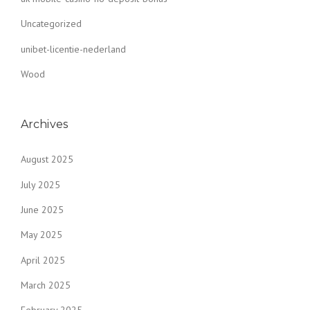
Uncategorized
unibet-licentie-nederland
Wood
Archives
August 2025
July 2025
June 2025
May 2025
April 2025
March 2025