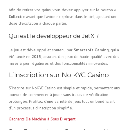
Afin de retirer vos gains, vous devez appuyer sur le bouton «
Collect
» avant que l’avion n’explose dans le ciel, ajoutant une
dose d’excitation à chaque partie.
Qui est le développeur de JetX ?
Le jeu est développé et soutenu par
Smartsoft Gaming
, qui a
été lancé en
2015
, assurant des jeux de haute qualité avec des
mises à jour régulières et des fonctionnalités innovantes.
L’Inscription sur No KYC Casino
S’inscrire sur NoKYC Casino est simple et rapide, permettant aux
joueurs de commencer à jouer sans tracas de vérification
prolongée. Profitez d’une variété de jeux tout en bénéficiant
d’un processus d’inscription simplifié.
Gagnants De Machine à Sous D Argent