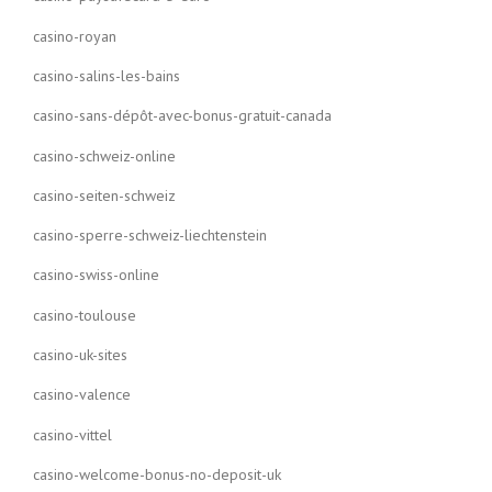
casino-royan
casino-salins-les-bains
casino-sans-dépôt-avec-bonus-gratuit-canada
casino-schweiz-online
casino-seiten-schweiz
casino-sperre-schweiz-liechtenstein
casino-swiss-online
casino-toulouse
casino-uk-sites
casino-valence
casino-vittel
casino-welcome-bonus-no-deposit-uk