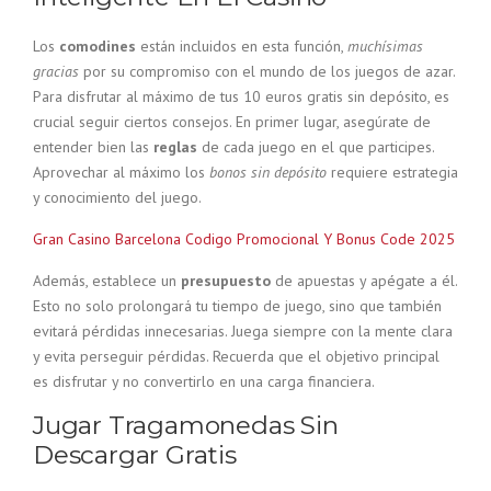
Los
comodines
están incluidos en esta función,
muchísimas
gracias
por su compromiso con el mundo de los juegos de azar.
Para disfrutar al máximo de tus 10 euros gratis sin depósito, es
crucial seguir ciertos consejos. En primer lugar, asegúrate de
entender bien las
reglas
de cada juego en el que participes.
Aprovechar al máximo los
bonos sin depósito
requiere estrategia
y conocimiento del juego.
Gran Casino Barcelona Codigo Promocional Y Bonus Code 2025
Además, establece un
presupuesto
de apuestas y apégate a él.
Esto no solo prolongará tu tiempo de juego, sino que también
evitará pérdidas innecesarias. Juega siempre con la mente clara
y evita perseguir pérdidas. Recuerda que el objetivo principal
es disfrutar y no convertirlo en una carga financiera.
Jugar Tragamonedas Sin
Descargar Gratis