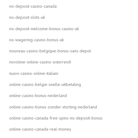
no-deposit-casino-canada
no-deposit-slots-uk
no-deposit-welcome-bonus-casino-uk
no-wagering-casino-bonus-uk
nouveau-casino-belgique-bonus-sans-depot
novoline-online-casino-osterreich
nuovi-casino-online-italiani
online-casino-belgie-snelle-uitbetaling
online-casino-bonus-nederland
online-casino-bonus-zonder-storting-nederland
online-casino-canada-free-spins-no-deposit-bonus
online-casino-canada-real-money