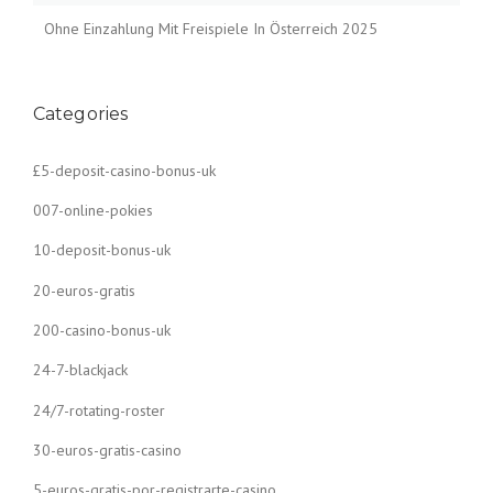
Ohne Einzahlung Mit Freispiele In Österreich 2025
Categories
£5-deposit-casino-bonus-uk
007-online-pokies
10-deposit-bonus-uk
20-euros-gratis
200-casino-bonus-uk
24-7-blackjack
24/7-rotating-roster
30-euros-gratis-casino
5-euros-gratis-por-registrarte-casino