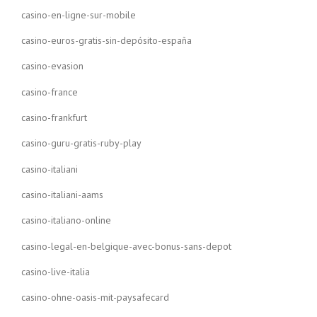
casino-en-ligne-sur-mobile
casino-euros-gratis-sin-depósito-españa
casino-evasion
casino-france
casino-frankfurt
casino-guru-gratis-ruby-play
casino-italiani
casino-italiani-aams
casino-italiano-online
casino-legal-en-belgique-avec-bonus-sans-depot
casino-live-italia
casino-ohne-oasis-mit-paysafecard