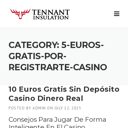
Skip
to
content
CATEGORY:
5-EUROS-
GRATIS-POR-
REGISTRARTE-CASINO
10 Euros Gratis Sin Depósito
Casino Dinero Real
POSTED BY
ADMIN
ON
JULY 12, 2025
Consejos Para Jugar De Forma
Inteligente En El Casino