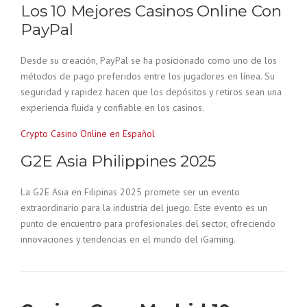
Los 10 Mejores Casinos Online Con
PayPal
Desde su creación, PayPal se ha posicionado como uno de los
métodos de pago preferidos entre los jugadores en línea. Su
seguridad y rapidez hacen que los depósitos y retiros sean una
experiencia fluida y confiable en los casinos.
Crypto Casino Online en Español
G2E Asia Philippines 2025
La G2E Asia en Filipinas 2025 promete ser un evento
extraordinario para la industria del juego. Este evento es un
punto de encuentro para profesionales del sector, ofreciendo
innovaciones y tendencias en el mundo del iGaming.