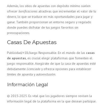
Además, los sitios de apuestas con depósito mínimo suelen
ofrecer
bonificaciones
atractivas que incrementan el valor de tu
dinero, lo que se traduce en más oportunidades para jugar y
ganar. También proporcionan un entorno seguro y regulado
donde puedes disfrutar de tus juegos favoritos sin
preocupaciones.
Casas De Apuestas
Publicidad/+18/Juego Responsable. En el mundo de las
casas
de apuestas
, es crucial elegir plataformas que fomenten el
juego responsable. Asegúrate de que la casa de apuestas esté
debidamente
licenciada
y ofrezca opciones para establecer
límites de apuesta y autoexclusión.
Información Legal
© 2015-2025. Es vital que los jugadores siempre revisen la
información legal de la plataforma en la que desean participar.