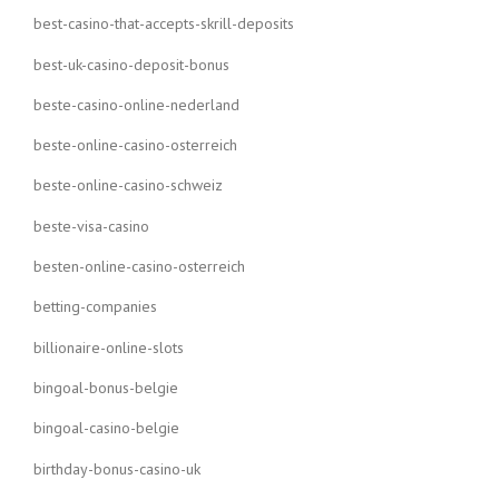
best-casino-that-accepts-skrill-deposits
best-uk-casino-deposit-bonus
beste-casino-online-nederland
beste-online-casino-osterreich
beste-online-casino-schweiz
beste-visa-casino
besten-online-casino-osterreich
betting-companies
billionaire-online-slots
bingoal-bonus-belgie
bingoal-casino-belgie
birthday-bonus-casino-uk