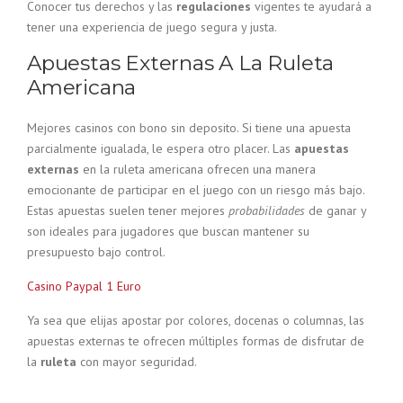
Conocer tus derechos y las
regulaciones
vigentes te ayudará a
tener una experiencia de juego segura y justa.
Apuestas Externas A La Ruleta
Americana
Mejores casinos con bono sin deposito. Si tiene una apuesta
parcialmente igualada, le espera otro placer. Las
apuestas
externas
en la ruleta americana ofrecen una manera
emocionante de participar en el juego con un riesgo más bajo.
Estas apuestas suelen tener mejores
probabilidades
de ganar y
son ideales para jugadores que buscan mantener su
presupuesto bajo control.
Casino Paypal 1 Euro
Ya sea que elijas apostar por colores, docenas o columnas, las
apuestas externas te ofrecen múltiples formas de disfrutar de
la
ruleta
con mayor seguridad.