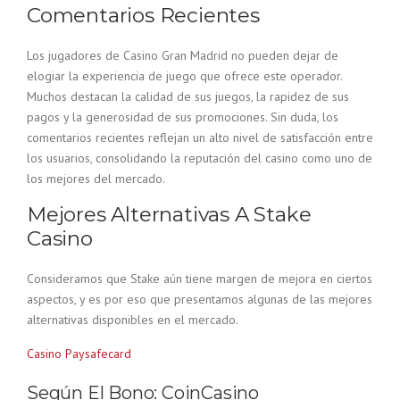
Comentarios Recientes
Los jugadores de Casino Gran Madrid no pueden dejar de
elogiar la experiencia de juego que ofrece este operador.
Muchos destacan la calidad de sus juegos, la rapidez de sus
pagos y la generosidad de sus promociones. Sin duda, los
comentarios recientes reflejan un alto nivel de satisfacción entre
los usuarios, consolidando la reputación del casino como uno de
los mejores del mercado.
Mejores Alternativas A Stake
Casino
Consideramos que Stake aún tiene margen de mejora en ciertos
aspectos, y es por eso que presentamos algunas de las mejores
alternativas disponibles en el mercado.
Casino Paysafecard
Según El Bono: CoinCasino