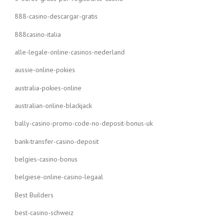
888-casino-descargar-gratis
888casino-italia
alle-legale-online-casinos-nederland
aussie-online-pokies
australia-pokies-online
australian-online-blackjack
bally-casino-promo-code-no-deposit-bonus-uk
bank-transfer-casino-deposit
belgies-casino-bonus
belgiese-online-casino-legaal
Best Builders
best-casino-schweiz