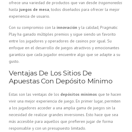
ofrece una variedad de productos que van desde
tragamonedas
hasta
juegos de mesa
, todos diseñados para ofrecer la mejor
experiencia de usuario.
Con su compromiso con la
innovación
y la calidad, Pragmatic
Play ha ganado múltiples premios y sigue siendo un favorito
entre los jugadores y operadores de casinos por igual. Su
enfoque en el desarrollo de juegos atractivos y emocionantes
garantiza que cada jugador encuentre algo que se adapte a su
gusto.
Ventajas De Los Sitios De
Apuestas Con Depósito Mínimo
Estas son las ventajas de los
depósitos mínimos
que te hacen
vivir una mejor experiencia de juego. En primer lugar, permiten
a los jugadores acceder a una amplia gama de juegos sin la
necesidad de realizar grandes inversiones. Esto hace que sea
más accesible para aquellos que prefieren jugar de forma
responsable y con un presupuesto limitado.