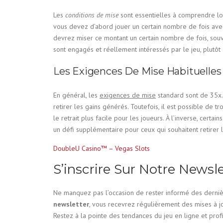
Les
conditions de mise
sont essentielles à comprendre lor
vous devez d’abord jouer un certain nombre de fois avec
devrez miser ce montant un certain nombre de fois, sou
sont engagés et réellement intéressés par le jeu, plut
Les Exigences De Mise Habituelles
En général, les
exigences de mise
standard sont de 35x.
retirer les gains générés. Toutefois, il est possible de t
le retrait plus facile pour les joueurs. À l’inverse, certa
un défi supplémentaire pour ceux qui souhaitent retirer 
DoubleU Casino™ – Vegas Slots
S’inscrire Sur Notre Newsl
Ne manquez pas l’occasion de rester informé des dernière
newsletter
, vous recevrez régulièrement des mises à jo
Restez à la pointe des tendances du jeu en ligne et prof