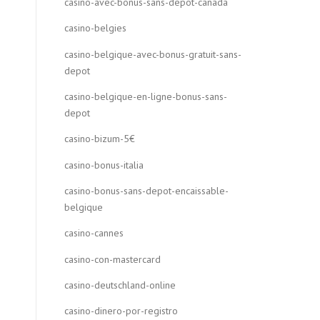
casino-avec-bonus-sans-depot-canada
casino-belgies
casino-belgique-avec-bonus-gratuit-sans-
depot
casino-belgique-en-ligne-bonus-sans-
depot
casino-bizum-5€
casino-bonus-italia
casino-bonus-sans-depot-encaissable-
belgique
casino-cannes
casino-con-mastercard
casino-deutschland-online
casino-dinero-por-registro