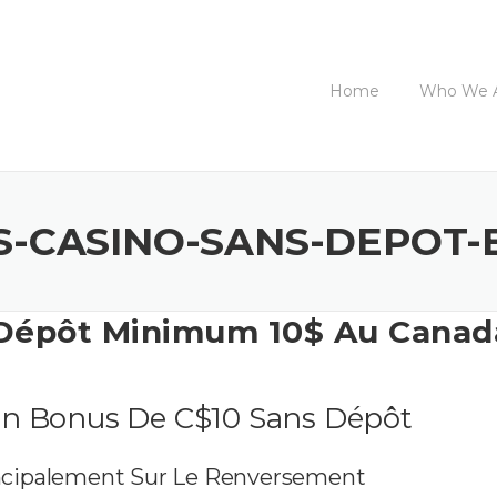
Home
Who We 
-CASINO-SANS-DEPOT-
 Dépôt Minimum 10$ Au Canad
Un Bonus De C$10 Sans Dépôt
ncipalement Sur Le Renversement