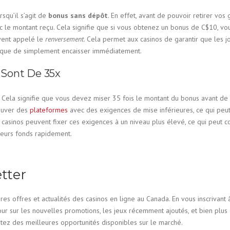
squ’il s’agit de
bonus sans dépôt
. En effet, avant de pouvoir retirer vos g
 le montant reçu. Cela signifie que si vous obtenez un bonus de C$10, vo
vent appelé le
renversement
. Cela permet aux casinos de garantir que les j
ôt que de simplement encaisser immédiatement.
 Sont De 35x
 Cela signifie que vous devez miser 35 fois le montant du bonus avant de
rouver des
plateformes
avec des exigences de mise inférieures, ce qui peu
ins casinos peuvent fixer ces exigences à un niveau plus élevé, ce qui peut c
leurs fonds rapidement.
etter
s offres et actualités des casinos en ligne au Canada. En vous inscrivant 
ur sur les nouvelles promotions, les jeux récemment ajoutés, et bien plus
itez des meilleures opportunités disponibles sur le marché.