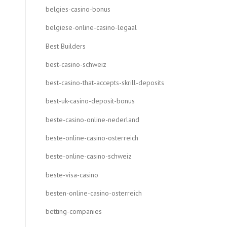
belgies-casino-bonus
belgiese-online-casino-legaal
Best Builders
best-casino-schweiz
best-casino-that-accepts-skrill-deposits
best-uk-casino-deposit-bonus
beste-casino-online-nederland
beste-online-casino-osterreich
beste-online-casino-schweiz
beste-visa-casino
besten-online-casino-osterreich
betting-companies