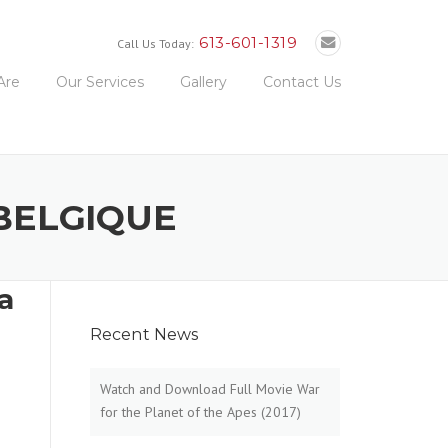
613-601-1319
Call Us Today:
Are
Our Services
Gallery
Contact Us
BELGIQUE
a
Recent News
Watch and Download Full Movie War
for the Planet of the Apes (2017)