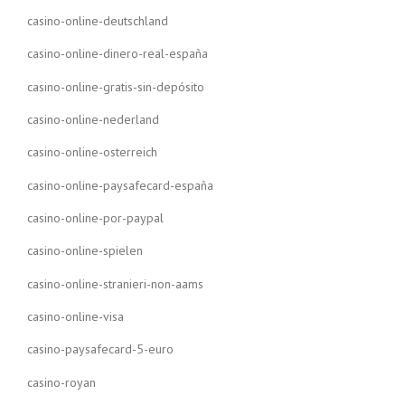
casino-online-deutschland
casino-online-dinero-real-españa
casino-online-gratis-sin-depósito
casino-online-nederland
casino-online-osterreich
casino-online-paysafecard-españa
casino-online-por-paypal
casino-online-spielen
casino-online-stranieri-non-aams
casino-online-visa
casino-paysafecard-5-euro
casino-royan