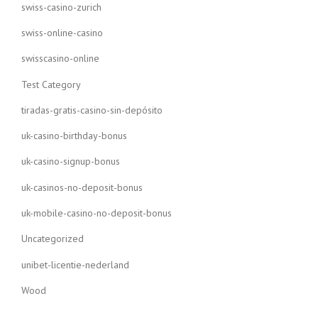
swiss-casino-zurich
swiss-online-casino
swisscasino-online
Test Category
tiradas-gratis-casino-sin-depósito
uk-casino-birthday-bonus
uk-casino-signup-bonus
uk-casinos-no-deposit-bonus
uk-mobile-casino-no-deposit-bonus
Uncategorized
unibet-licentie-nederland
Wood