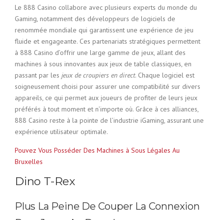
Le 888 Casino collabore avec plusieurs experts du monde du
Gaming, notamment des développeurs de logiciels de
renommée mondiale qui garantissent une expérience de jeu
fluide et engageante. Ces partenariats stratégiques permettent
à 888 Casino d’offrir une large gamme de jeux, allant des
machines à sous innovantes aux jeux de table classiques, en
passant par les
jeux de croupiers en direct
. Chaque logiciel est
soigneusement choisi pour assurer une compatibilité sur divers
appareils, ce qui permet aux joueurs de profiter de leurs jeux
préférés à tout moment et n’importe où. Grâce à ces alliances,
888 Casino reste à la pointe de l’industrie iGaming, assurant une
expérience utilisateur optimale.
Pouvez Vous Posséder Des Machines à Sous Légales Au
Bruxelles
Dino T-Rex
Plus La Peine De Couper La Connexion