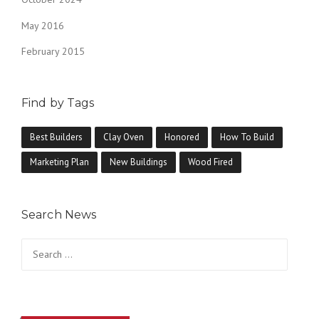
May 2016
February 2015
Find by Tags
Best Builders
Clay Oven
Honored
How To Build
Marketing Plan
New Buildings
Wood Fired
Search News
Search
for: