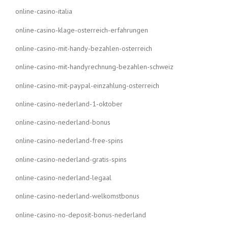
online-casino-italia
online-casino-klage-osterreich-erfahrungen
online-casino-mit-handy-bezahlen-osterreich
online-casino-mit-handyrechnung-bezahlen-schweiz
online-casino-mit-paypal-einzahlung-osterreich
online-casino-nederland-1-oktober
online-casino-nederland-bonus
online-casino-nederland-free-spins
online-casino-nederland-gratis-spins
online-casino-nederland-legaal
online-casino-nederland-welkomstbonus
online-casino-no-deposit-bonus-nederland