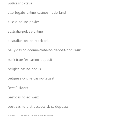
888casino-italia
alle-legale-online-casinos-nederland
aussie-online-pokies
australia-pokies-online
australian-online-blackjack
bally-casino-promo-code-no-deposit-bonus-uk
bank-transfer-casino-deposit
belgies-casino-bonus
belgiese-online-casino-legaal
Best Builders
best-casino-schweiz
best-casino-that-accepts-skrill-deposits
best-uk-casino-deposit-bonus