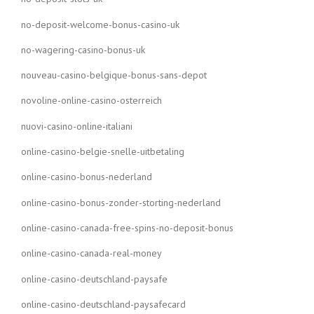
no-deposit-welcome-bonus-casino-uk
no-wagering-casino-bonus-uk
nouveau-casino-belgique-bonus-sans-depot
novoline-online-casino-osterreich
nuovi-casino-online-italiani
online-casino-belgie-snelle-uitbetaling
online-casino-bonus-nederland
online-casino-bonus-zonder-storting-nederland
online-casino-canada-free-spins-no-deposit-bonus
online-casino-canada-real-money
online-casino-deutschland-paysafe
online-casino-deutschland-paysafecard