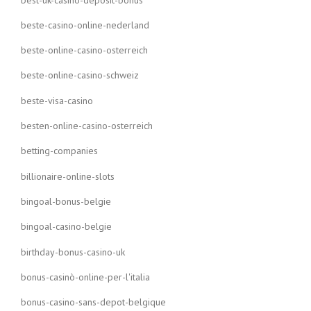
beste-casino-online-nederland
beste-online-casino-osterreich
beste-online-casino-schweiz
beste-visa-casino
besten-online-casino-osterreich
betting-companies
billionaire-online-slots
bingoal-bonus-belgie
bingoal-casino-belgie
birthday-bonus-casino-uk
bonus-casinò-online-per-l'italia
bonus-casino-sans-depot-belgique