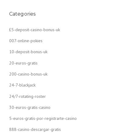
Categories
£5-deposit-casino-bonus-uk
007-online-pokies
10-deposit-bonus-uk
20-euros-gratis
200-casino-bonus-uk
24-7-blackjack
24/7-rotating-roster
30-euros-gratis-casino
5-euros-gratis-por-registrarte-casino
888-casino-descargar-gratis