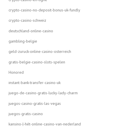
crypto-casino-no-deposit-bonus-uk-fundly
crypto-casino-schweiz
deutschland-online-casino
gambling-belgie
geld-zuruck-online-casino-osterreich
gratis-belgie-casino-slots-spelen
Honored
instant-bank-transfer-casino-uk
juego-de-casino-gratis-lucky-lady-charm
juegos-casino-gratis-las-vegas
juegos-gratis-casino
kansino-|-hét-online-casino-van-nederland