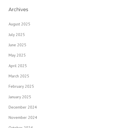
Archives
August 2025
July 2025
June 2025
May 2025
April 2025
March 2025
February 2025
January 2025
December 2024
November 2024
October 2024