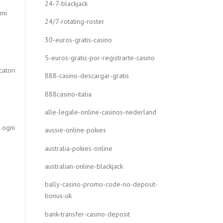
24-7-blackjack
emi
24/7-rotating-roster
30-euros-gratis-casino
5-euros-gratis-por-registrarte-casino
catori
888-casino-descargar-gratis
888casino-italia
alle-legale-online-casinos-nederland
e ogni
aussie-online-pokies
australia-pokies-online
australian-online-blackjack
bally-casino-promo-code-no-deposit-
bonus-uk
bank-transfer-casino-deposit