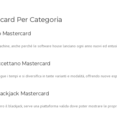
rcard Per Categoria
no Mastercard
achine, anche perché le software house lanciano ogni anno nuovi ed entus
Accettano Mastercard
egue i tempi e si diversifica in tante varianti e modalità, offrendo nuove e
Blackjack Mastercard
ero il blackjack, serve una piattaforma valida dove poter mostrare le propri