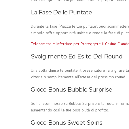
La Fase Delle Puntate
Durante la fase “Piazza le tue puntate”, puoi scommettere
simbolo offre opportunità uniche e rende la fase di pun
Telecamere e Inferriate per Proteggere il Casinò Clandes
Svolgimento Ed Esito Del Round
Una volta chiuse le puntate, il presentatore farà girare
vittoria o semplicemente all’attesa del prossimo round.
Gioco Bonus Bubble Surprise
Se hai scommesso su Bubble Surprise e la ruota si ferma l
aumentando così le tue possibilità di profitto.
Gioco Bonus Sweet Spins