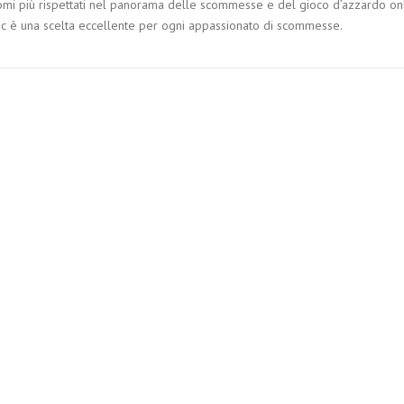
i nomi più rispettati nel panorama delle scommesse e del gioco d’azzardo on
ic è una scelta eccellente per ogni appassionato di scommesse.