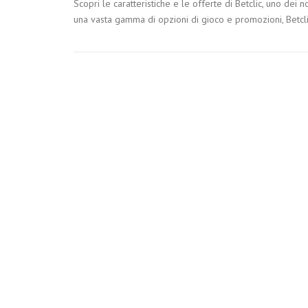
Scopri le caratteristiche e le offerte di Betclic, uno de
una vasta gamma di opzioni di gioco e promozioni, Betcl