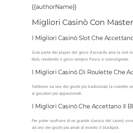
{{authorName}}
Migliori Casinò Con Maste
I Migliori Casinò Slot Che Accetta
Gran parte dei player del gioco d’azzardo ama le slot m
titoli, rendendo il gioco sempre fresco e coinvolgente.
I Migliori Casinò Di Roulette Che 
Sebbene sia uno dei giochi più tradizionali, la roulette s
ai giocatori più appassionati.
I Migliori Casinò Che Accettano Il 
Per poter usufruire di un grande classico del casinò, ovv
ad uno dei giochi più amati al mondo: il blackjack.