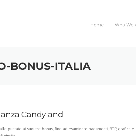
Home
Who We 
O-BONUS-ITALIA
nanza Candyland
lle puntate ai suoi tre bonus, fino ad esaminare pagamenti, RTP, grafica e 
i vincita.