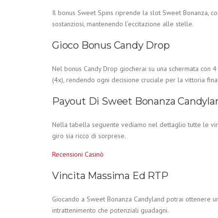
Il bonus Sweet Spins riprende la slot Sweet Bonanza, con 
sostanziosi, mantenendo l’eccitazione alle stelle.
Gioco Bonus Candy Drop
Nel bonus Candy Drop giocherai su una schermata con 4 fi
(4x), rendendo ogni decisione cruciale per la vittoria fina
Payout Di Sweet Bonanza Candyla
Nella tabella seguente vediamo nel dettaglio tutte le vinc
giro sia ricco di sorprese.
Recensioni Casinò
Vincita Massima Ed RTP
Giocando a Sweet Bonanza Candyland potrai ottenere una 
intrattenimento che potenziali guadagni.