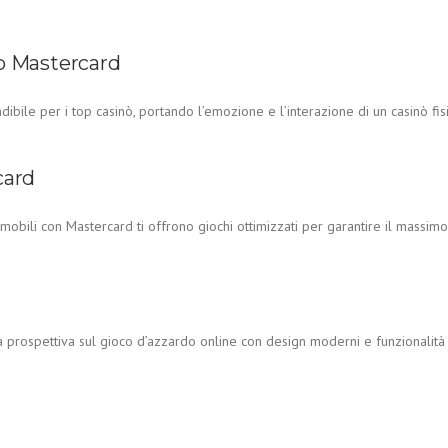
no Mastercard
ibile per i top casinò, portando l’emozione e l’interazione di un casinò fis
card
 mobili con Mastercard ti offrono giochi ottimizzati per garantire il massim
a prospettiva sul gioco d’azzardo online con design moderni e funzionalità