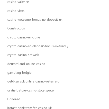
casino-valence
casino-vittel
casino-welcome-bonus-no-deposit-uk
Construction
crypto-casino-en-ligne
crypto-casino-no-deposit-bonus-uk-fundly
crypto-casino-schweiz
deutschland-online-casino
gambling-belgie
geld-zuruck-online-casino-osterreich
gratis-belgie-casino-slots-spelen
Honored
instant-bank-transfer-casino-uk