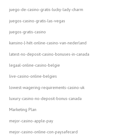
juego-de-casino-gratis-lucky-lady-charm
juegos-casino-gratis-las-vegas
juegos-gratis-casino
kansino-|-hét-online-casino-van-nederland
latest-no-deposit-casino-bonuses-in-canada
legaal-online-casino-belgie
live-casino-online-belgies
lowest-wagering-requirements-casino-uk
luxury-casino-no-deposit-bonus-canada
Marketing Plan
mejor-casino-apple-pay
mejor-casino-online-con-paysafecard