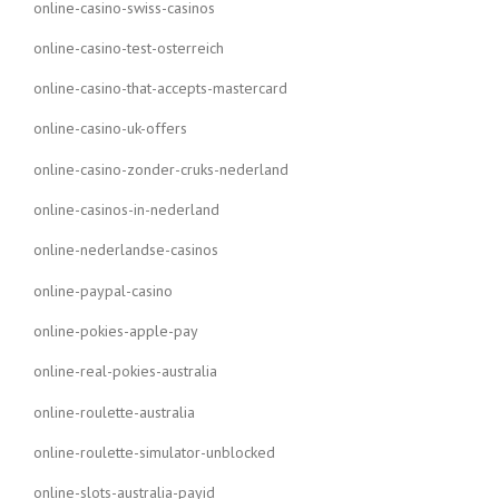
online-casino-swiss-casinos
online-casino-test-osterreich
online-casino-that-accepts-mastercard
online-casino-uk-offers
online-casino-zonder-cruks-nederland
online-casinos-in-nederland
online-nederlandse-casinos
online-paypal-casino
online-pokies-apple-pay
online-real-pokies-australia
online-roulette-australia
online-roulette-simulator-unblocked
online-slots-australia-payid