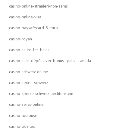
casino-online-stranieri-non-aams
casino-online-visa
casino-paysafecard-5-euro
casino-royan
casino-salins-les-bains
casino-sans-dépôt-avec-bonus-gratuit-canada
casino-schweiz-online
casino-seiten-schweiz
casino-sperre-schweiz-liechtenstein
casino-swiss-online
casino-toulouse
casino-uk-sites