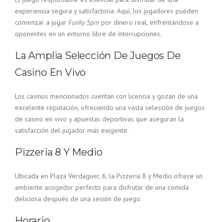
experiencia segura y satisfactoria. Aquí, los jugadores pueden
comenzar a jugar
Funky Spin
por dinero real, enfrentándose a
oponentes en un entorno libre de interrupciones.
La Amplia Selección De Juegos De
Casino En Vivo
Los casinos mencionados cuentan con licencia y gozan de una
excelente reputación, ofreciendo una vasta selección de juegos
de casino en vivo y apuestas deportivas que aseguran la
satisfacción del jugador más exigente.
Pizzeria 8 Y Medio
Ubicada en Plaza Verdaguer, 6, la Pizzeria 8 y Medio ofrece un
ambiente acogedor perfecto para disfrutar de una comida
deliciosa después de una sesión de juego.
Horario