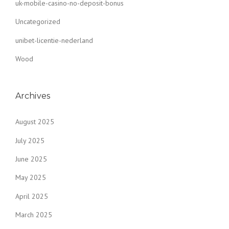
uk-mobile-casino-no-deposit-bonus
Uncategorized
unibet-licentie-nederland
Wood
Archives
August 2025
July 2025
June 2025
May 2025
April 2025
March 2025