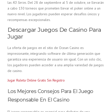
las
KO Series
. Del 28 de septiembre al 5 de octubre, se llevarán
a cabo 130 torneos que prometen llevar el poker online a un
nuevo nivel. Los jugadores pueden esperar desafíos únicos y
recompensas excepcionales.
Descargar Juegos De Casino Para
Jugar
La oferta de juegos en el sitio de Ocean Casino es
impresionante, integrando software de última generación que
garantiza una experiencia de usuario sin igual. Con un solo clic,
los jugadores pueden acceder a una amplia variedad de juegos
de casino.
Jugar Ruleta Online Gratis Sin Registro
Los Mejores Consejos Para El Juego
Responsable En El Casino
El juego responsable es esencial para disfrutar de una