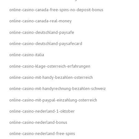
online-casino-canada-free-spins-no-deposit-bonus
online-casino-canada-real-money
online-casino-deutschland-paysafe
online-casino-deutschland-paysafecard
online-casino-italia
online-casino-klage-osterreich-erfahrungen
online-casino-mit-handy-bezahlen-osterreich
online-casino-mit-handyrechnung-bezahlen-schweiz
online-casino-mit-paypal-einzahlung-osterreich
online-casino-nederland-1-oktober
online-casino-nederland-bonus
online-casino-nederland-free-spins