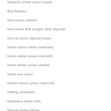
belgiese-online-casino-legaal
Best Builders
best-casino-schweiz
best-casino-that-accepts-skrill-deposits
best-uk-casino-deposit-bonus
beste-casino-online-nederland
beste-online-casino-osterreich
beste-online-casino-schweiz
beste-visa-casino
besten-online-casino-osterreich
betting-companies
billionaire-online-slots
bingoal-bonus-belgie