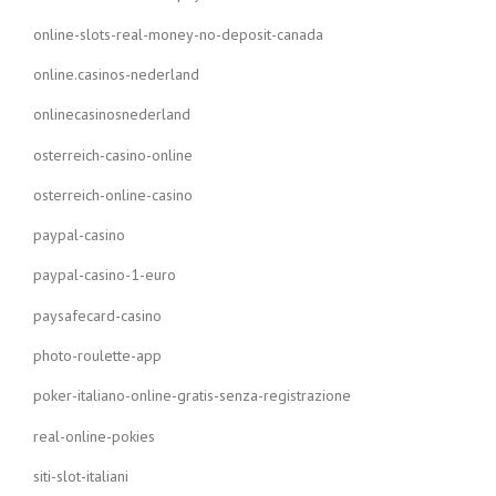
online-slots-real-money-no-deposit-canada
online.casinos-nederland
onlinecasinosnederland
osterreich-casino-online
osterreich-online-casino
paypal-casino
paypal-casino-1-euro
paysafecard-casino
photo-roulette-app
poker-italiano-online-gratis-senza-registrazione
real-online-pokies
siti-slot-italiani