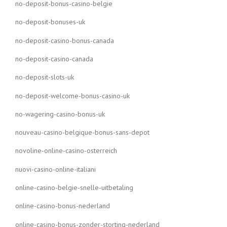
no-deposit-bonus-casino-belgie
no-deposit-bonuses-uk
no-deposit-casino-bonus-canada
no-deposit-casino-canada
no-deposit-slots-uk
no-deposit-welcome-bonus-casino-uk
no-wagering-casino-bonus-uk
nouveau-casino-belgique-bonus-sans-depot
novoline-online-casino-osterreich
nuovi-casino-online-italiani
online-casino-belgie-snelle-uitbetaling
online-casino-bonus-nederland
online-casino-bonus-zonder-storting-nederland