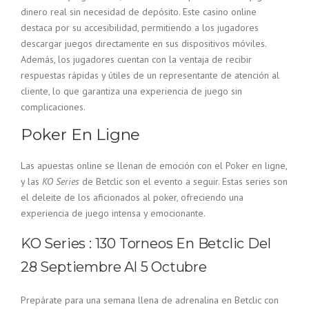
dinero real sin necesidad de depósito. Este casino online
destaca por su accesibilidad, permitiendo a los jugadores
descargar juegos directamente en sus dispositivos móviles.
Además, los jugadores cuentan con la ventaja de recibir
respuestas rápidas y útiles de un representante de atención al
cliente, lo que garantiza una experiencia de juego sin
complicaciones.
Poker En Ligne
Las apuestas online se llenan de emoción con el Poker en ligne,
y las
KO Series
de Betclic son el evento a seguir. Estas series son
el deleite de los aficionados al poker, ofreciendo una
experiencia de juego intensa y emocionante.
KO Series : 130 Torneos En Betclic Del
28 Septiembre Al 5 Octubre
Prepárate para una semana llena de adrenalina en Betclic con