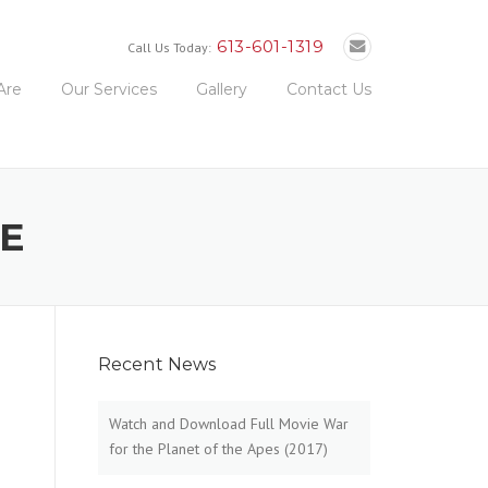
613-601-1319
Call Us Today:
Are
Our Services
Gallery
Contact Us
E
Recent News
Watch and Download Full Movie War
for the Planet of the Apes (2017)