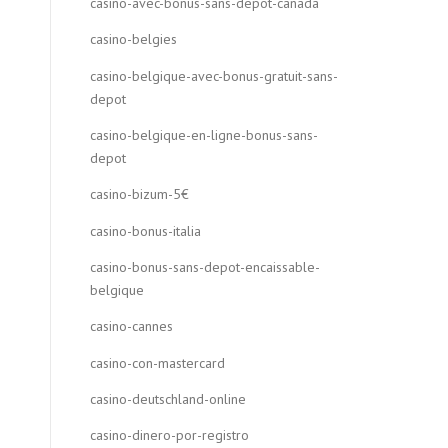
casino-avec-bonus-sans-depot-canada
casino-belgies
casino-belgique-avec-bonus-gratuit-sans-
depot
casino-belgique-en-ligne-bonus-sans-
depot
casino-bizum-5€
casino-bonus-italia
casino-bonus-sans-depot-encaissable-
belgique
casino-cannes
casino-con-mastercard
casino-deutschland-online
casino-dinero-por-registro