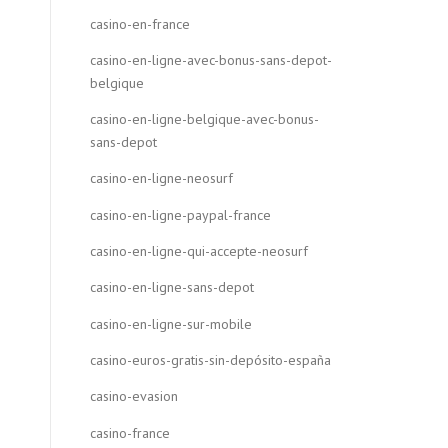
casino-en-france
casino-en-ligne-avec-bonus-sans-depot-
belgique
casino-en-ligne-belgique-avec-bonus-
sans-depot
casino-en-ligne-neosurf
casino-en-ligne-paypal-france
casino-en-ligne-qui-accepte-neosurf
casino-en-ligne-sans-depot
casino-en-ligne-sur-mobile
casino-euros-gratis-sin-depósito-españa
casino-evasion
casino-france