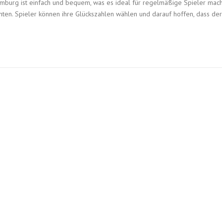
burg ist einfach und bequem, was es ideal für regelmäßige Spieler macht
ten. Spieler können ihre Glückszahlen wählen und darauf hoffen, dass der