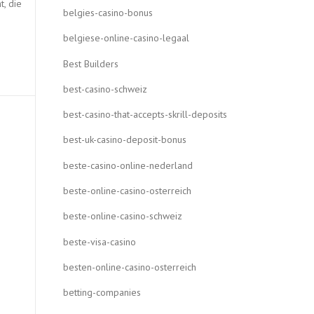
, die
belgies-casino-bonus
belgiese-online-casino-legaal
Best Builders
best-casino-schweiz
best-casino-that-accepts-skrill-deposits
best-uk-casino-deposit-bonus
beste-casino-online-nederland
beste-online-casino-osterreich
beste-online-casino-schweiz
beste-visa-casino
besten-online-casino-osterreich
betting-companies