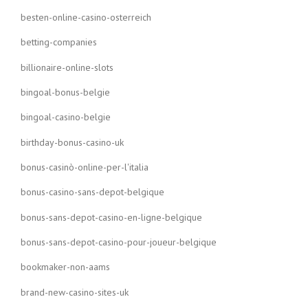
besten-online-casino-osterreich
betting-companies
billionaire-online-slots
bingoal-bonus-belgie
bingoal-casino-belgie
birthday-bonus-casino-uk
bonus-casinò-online-per-l'italia
bonus-casino-sans-depot-belgique
bonus-sans-depot-casino-en-ligne-belgique
bonus-sans-depot-casino-pour-joueur-belgique
bookmaker-non-aams
brand-new-casino-sites-uk