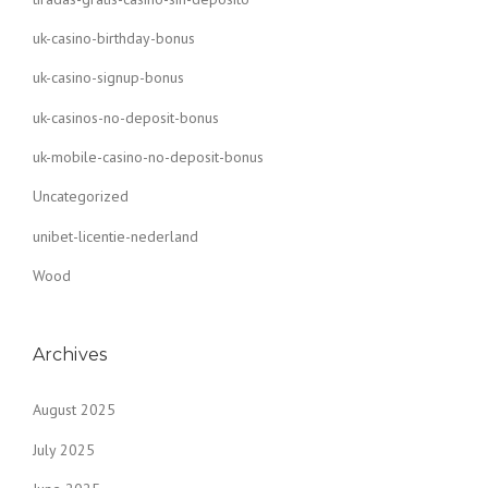
uk-casino-birthday-bonus
uk-casino-signup-bonus
uk-casinos-no-deposit-bonus
uk-mobile-casino-no-deposit-bonus
Uncategorized
unibet-licentie-nederland
Wood
Archives
August 2025
July 2025