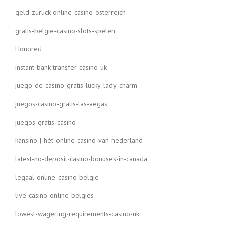
geld-zuruck-online-casino-osterreich
gratis-belgie-casino-slots-spelen
Honored
instant-bank-transfer-casino-uk
juego-de-casino-gratis-lucky-lady-charm
juegos-casino-gratis-las-vegas
juegos-gratis-casino
kansino-|-hét-online-casino-van-nederland
latest-no-deposit-casino-bonuses-in-canada
legaal-online-casino-belgie
live-casino-online-belgies
lowest-wagering-requirements-casino-uk