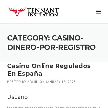
Skip
to
content
CATEGORY:
CASINO-
DINERO-POR-REGISTRO
Casino Online Regulados
En España
POSTED BY
ADMIN
ON
JANUARY 15, 2025
Usuario
Los casinos online regulados en España se han convertido en un