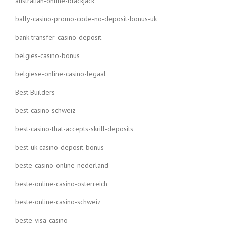
australian-online-blackjack
bally-casino-promo-code-no-deposit-bonus-uk
bank-transfer-casino-deposit
belgies-casino-bonus
belgiese-online-casino-legaal
Best Builders
best-casino-schweiz
best-casino-that-accepts-skrill-deposits
best-uk-casino-deposit-bonus
beste-casino-online-nederland
beste-online-casino-osterreich
beste-online-casino-schweiz
beste-visa-casino