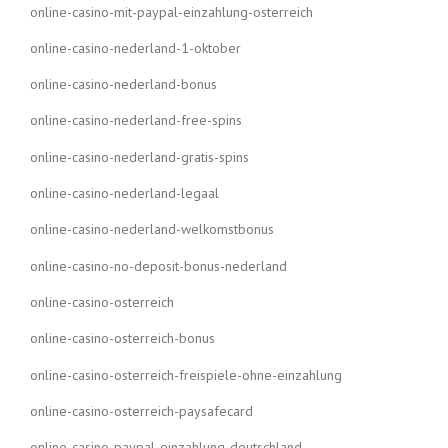
online-casino-mit-paypal-einzahlung-osterreich
online-casino-nederland-1-oktober
online-casino-nederland-bonus
online-casino-nederland-free-spins
online-casino-nederland-gratis-spins
online-casino-nederland-legaal
online-casino-nederland-welkomstbonus
online-casino-no-deposit-bonus-nederland
online-casino-osterreich
online-casino-osterreich-bonus
online-casino-osterreich-freispiele-ohne-einzahlung
online-casino-osterreich-paysafecard
online-casino-paypal-einzahlung-deutschland