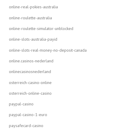
online-real-pokies-australia
online-roulette-australia
online-roulette-simulator-unblocked
online-slots-australia-payid
online-slots-real-money-no-deposit-canada
online.casinos-nederland
onlinecasinosnederland
osterreich-casino-online
osterreich-online-casino
paypal-casino
paypal-casino-1-euro
paysafecard-casino