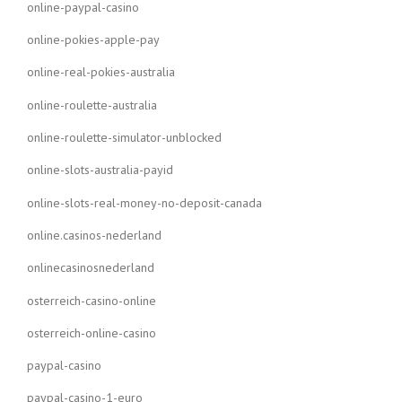
online-paypal-casino
online-pokies-apple-pay
online-real-pokies-australia
online-roulette-australia
online-roulette-simulator-unblocked
online-slots-australia-payid
online-slots-real-money-no-deposit-canada
online.casinos-nederland
onlinecasinosnederland
osterreich-casino-online
osterreich-online-casino
paypal-casino
paypal-casino-1-euro