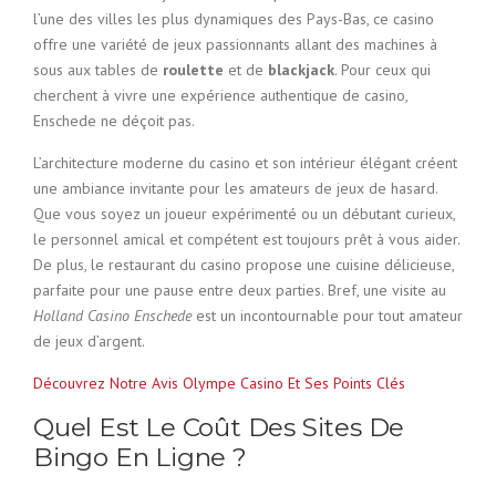
l’une des villes les plus dynamiques des Pays-Bas, ce casino
offre une variété de jeux passionnants allant des machines à
sous aux tables de
roulette
et de
blackjack
. Pour ceux qui
cherchent à vivre une expérience authentique de casino,
Enschede ne déçoit pas.
L’architecture moderne du casino et son intérieur élégant créent
une ambiance invitante pour les amateurs de jeux de hasard.
Que vous soyez un joueur expérimenté ou un débutant curieux,
le personnel amical et compétent est toujours prêt à vous aider.
De plus, le restaurant du casino propose une cuisine délicieuse,
parfaite pour une pause entre deux parties. Bref, une visite au
Holland Casino Enschede
est un incontournable pour tout amateur
de jeux d’argent.
Découvrez Notre Avis Olympe Casino Et Ses Points Clés
Quel Est Le Coût Des Sites De
Bingo En Ligne ?