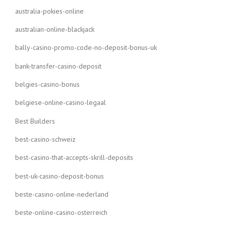
australia-pokies-online
australian-online-blackjack
bally-casino-promo-code-no-deposit-bonus-uk
bank-transfer-casino-deposit
belgies-casino-bonus
belgiese-online-casino-legaal
Best Builders
best-casino-schweiz
best-casino-that-accepts-skrill-deposits
best-uk-casino-deposit-bonus
beste-casino-online-nederland
beste-online-casino-osterreich