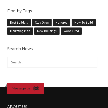
Find by Tags
Best Builders
Clay Oven
Honored
How To Build
Marketing Plan
New Buildings
Wood Fired
Search News
Search
for:
Message us
ABOUT US