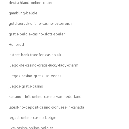
deutschland-online-casino
gambling-belgie
geld-zuruck-online-casino-osterreich
gratis-belgie-casino-slots-spelen
Honored
instant-bank-transfer-casino-uk
juego-de-casino-gratis-lucky-lady-charm
juegos-casino-gratis-las-vegas
juegos-gratis-casino
kansino-|-hét-online-casino-van-nederland
latest-no-deposit-casino-bonuses-in-canada
legaal-online-casino-belgie
live-casino-online-belgies