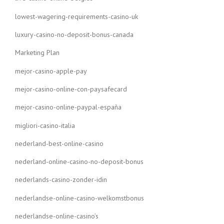
lowest-wagering-requirements-casino-uk
luxury-casino-no-deposit-bonus-canada
Marketing Plan
mejor-casino-apple-pay
mejor-casino-online-con-paysafecard
mejor-casino-online-paypal-españa
migliori-casino-italia
nederland-best-online-casino
nederland-online-casino-no-deposit-bonus
nederlands-casino-zonder-idin
nederlandse-online-casino-welkomstbonus
nederlandse-online-casino’s