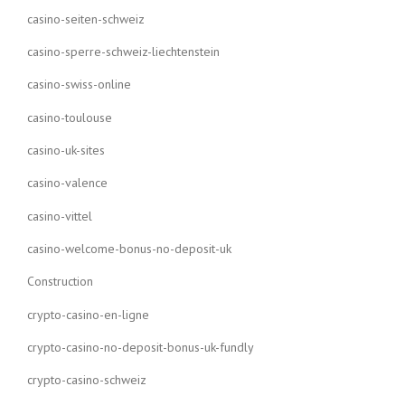
casino-seiten-schweiz
casino-sperre-schweiz-liechtenstein
casino-swiss-online
casino-toulouse
casino-uk-sites
casino-valence
casino-vittel
casino-welcome-bonus-no-deposit-uk
Construction
crypto-casino-en-ligne
crypto-casino-no-deposit-bonus-uk-fundly
crypto-casino-schweiz