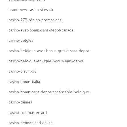
brand-new-casino-sites-uk
casino-777-código-promocional
casino-avec-bonus-sans-depot-canada
casino-belgies
casino-belgique-avec-bonus-gratuit-sans-depot
casino-belgique-en-ligne-bonus-sans-depot
casino-bizum-5€
casino-bonus-italia
casino-bonus-sans-depot-encaissable-belgique
casino-cannes
casino-con-mastercard
casino-deutschland-online