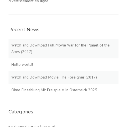
divertissement en ligne.
Recent News
Watch and Download Full Movie War for the Planet of the
Apes (2017)
Hello world!
Watch and Download Movie The Foreigner (2017)
Ohne Einzahlung Mit Freispiele In Österreich 2025
Categories
£5-deposit-casino-bonus-uk