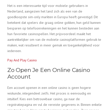
Het is een interessante tijd voor mobiele gebruikers in
Nederland, aangezien het land zich als een van de
goedkoopste sim-only markten in Europa heeft gevestigd. Dit
betekent dat spelers die graag online gokken, hun geld kunnen
besparen op telefoonrekeningen en het kunnen besteden aan
hun favoriete casinospellen. Het prijsvoordeel maakt het
aantrekkelijker om van de mobiele casinoplatformen gebruik te
maken, wat resulteert in meer gemak en toegankelijkheid voor
iedereen.
Pay And Play Casino
Zo Open Je Een Online Casino
Account
Een account openen in een online casino is geen hogere
wiskunde, integendeel zelfs. Het proces is eenvoudig en
intuïtief. Kies een betrouwbaar casino, ga naar de
registratiepagina en vul de vereiste gegevens in. Binnen enkele