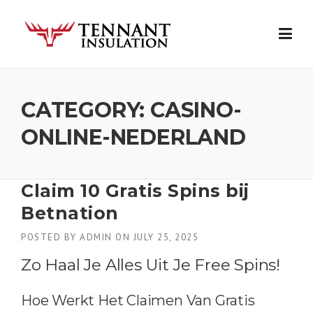
Skip
to
content
CATEGORY:
CASINO-
ONLINE-NEDERLAND
Claim 10 Gratis Spins bij
Betnation
POSTED BY
ADMIN
ON
JULY 25, 2025
Zo Haal Je Alles Uit Je Free Spins!
Hoe Werkt Het Claimen Van Gratis