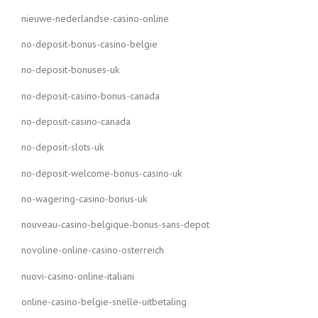
nieuwe-nederlandse-casino-online
no-deposit-bonus-casino-belgie
no-deposit-bonuses-uk
no-deposit-casino-bonus-canada
no-deposit-casino-canada
no-deposit-slots-uk
no-deposit-welcome-bonus-casino-uk
no-wagering-casino-bonus-uk
nouveau-casino-belgique-bonus-sans-depot
novoline-online-casino-osterreich
nuovi-casino-online-italiani
online-casino-belgie-snelle-uitbetaling