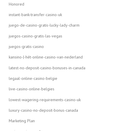
Honored
instant-bank-transfer-casino-uk
juego-de-casino-gratis-lucky-lady-charm
juegos-casino-gratis-las-vegas
juegos-gratis-casino
kansino-|-hét-online-casino-van-nederland
latest-no-deposit-casino-bonuses-in-canada
legaal-online-casino-belgie
live-casino-online-belgies
lowest-wagering-requirements-casino-uk
luxury-casino-no-deposit-bonus-canada
Marketing Plan