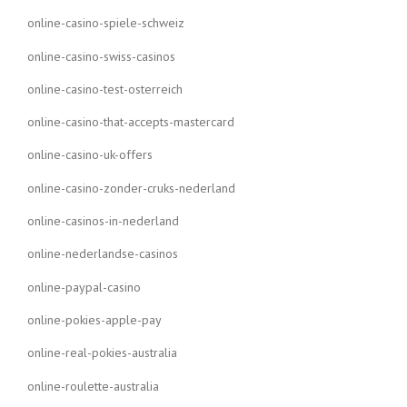
online-casino-spiele-schweiz
online-casino-swiss-casinos
online-casino-test-osterreich
online-casino-that-accepts-mastercard
online-casino-uk-offers
online-casino-zonder-cruks-nederland
online-casinos-in-nederland
online-nederlandse-casinos
online-paypal-casino
online-pokies-apple-pay
online-real-pokies-australia
online-roulette-australia