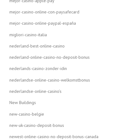
mejor-casino-apple-pay
mejor-casino-online-con-paysafecard
mejor-casino-online-paypal-españa
migliori-casino-italia
nederland-best-online-casino
nederland-online-casino-no-deposit-bonus
nederlands-casino-zonder-idin
nederlandse-online-casino-welkomstbonus
nederlandse-online-casino’s
New Buildings
new-casino-belgie
new-uk-casino-deposit-bonus
newest-online-casino-no-deposit-bonus-canada