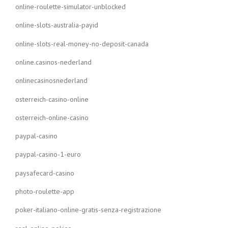
online-roulette-simulator-unblocked
online-slots-australia-payid
online-slots-real-money-no-deposit-canada
online.casinos-nederland
onlinecasinosnederland
osterreich-casino-online
osterreich-online-casino
paypal-casino
paypal-casino-1-euro
paysafecard-casino
photo-roulette-app
poker-italiano-online-gratis-senza-registrazione