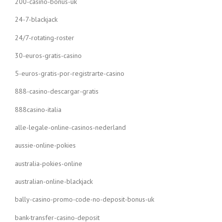
200-casino-bonus-uk
24-7-blackjack
24/7-rotating-roster
30-euros-gratis-casino
5-euros-gratis-por-registrarte-casino
888-casino-descargar-gratis
888casino-italia
alle-legale-online-casinos-nederland
aussie-online-pokies
australia-pokies-online
australian-online-blackjack
bally-casino-promo-code-no-deposit-bonus-uk
bank-transfer-casino-deposit