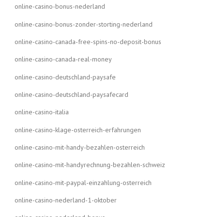
online-casino-bonus-nederland
online-casino-bonus-zonder-storting-nederland
online-casino-canada-free-spins-no-deposit-bonus
online-casino-canada-real-money
online-casino-deutschland-paysafe
online-casino-deutschland-paysafecard
online-casino-italia
online-casino-klage-osterreich-erfahrungen
online-casino-mit-handy-bezahlen-osterreich
online-casino-mit-handyrechnung-bezahlen-schweiz
online-casino-mit-paypal-einzahlung-osterreich
online-casino-nederland-1-oktober