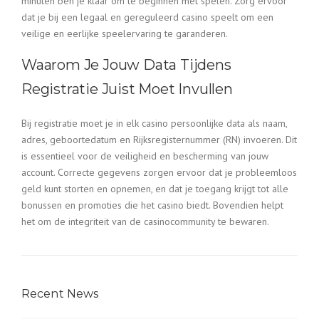
minuten ben je klaar om te beginnen met spelen. Zorg ervoor
dat je bij een legaal en gereguleerd casino speelt om een
veilige en eerlijke speelervaring te garanderen.
Waarom Je Jouw Data Tijdens
Registratie Juist Moet Invullen
Bij registratie moet je in elk casino persoonlijke data als naam,
adres, geboortedatum en Rijksregisternummer (RN) invoeren. Dit
is essentieel voor de veiligheid en bescherming van jouw
account. Correcte gegevens zorgen ervoor dat je probleemloos
geld kunt storten en opnemen, en dat je toegang krijgt tot alle
bonussen en promoties die het casino biedt. Bovendien helpt
het om de integriteit van de casinocommunity te bewaren.
Recent News