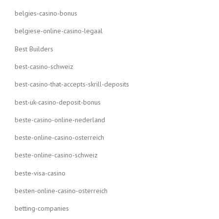
belgies-casino-bonus
belgiese-online-casino-legaal
Best Builders
best-casino-schweiz
best-casino-that-accepts-skrill-deposits
best-uk-casino-deposit-bonus
beste-casino-online-nederland
beste-online-casino-osterreich
beste-online-casino-schweiz
beste-visa-casino
besten-online-casino-osterreich
betting-companies