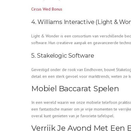
Circus Wed Bonus
4. Williams Interactive (Light & Wo
Light & Wonder is een consortium van verschillende bed
software. Hun creatieve aanpak en geavanceerde techno
5. Stakelogic Software
Gevestigd onder de rook van Eindhoven, bouwt Stakelogic
detail en een sterk gevoel voor markttrends, weten ze k
Mobiel Baccarat Spelen
In een wereld waarin we onze mobiele telefoon praktisc
een fantastische manier om je vrije momenten te verrijk
overal kunt genieten van je favoriete tafelspel.
Verrijk Je Avond Met Een 