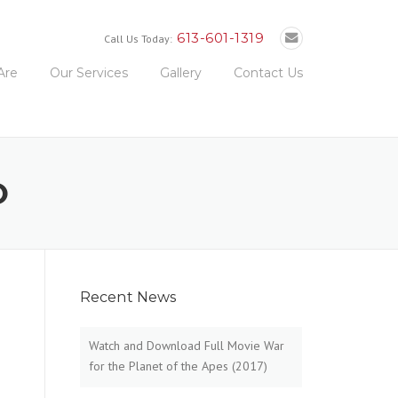
613-601-1319
Call Us Today:
Are
Our Services
Gallery
Contact Us
O
Recent News
Watch and Download Full Movie War
for the Planet of the Apes (2017)