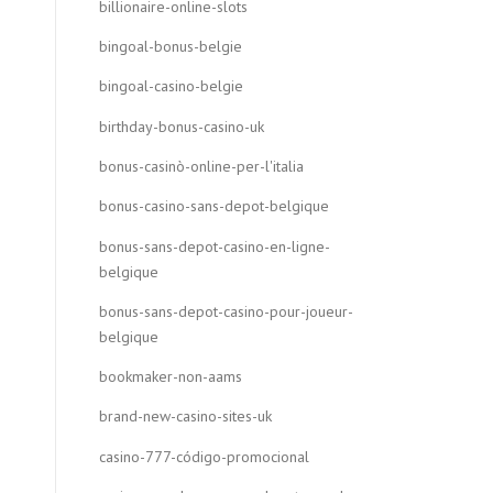
billionaire-online-slots
bingoal-bonus-belgie
bingoal-casino-belgie
birthday-bonus-casino-uk
bonus-casinò-online-per-l'italia
bonus-casino-sans-depot-belgique
bonus-sans-depot-casino-en-ligne-
belgique
bonus-sans-depot-casino-pour-joueur-
belgique
bookmaker-non-aams
brand-new-casino-sites-uk
casino-777-código-promocional