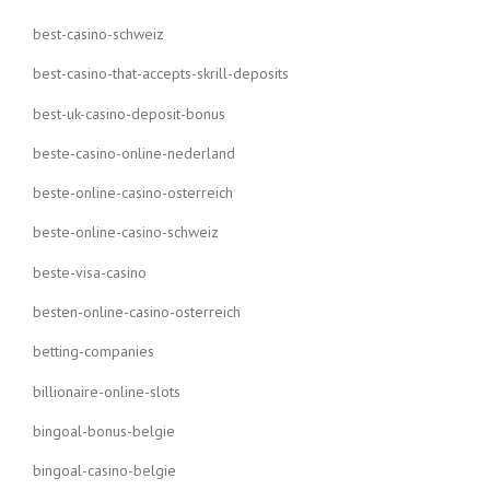
best-casino-schweiz
best-casino-that-accepts-skrill-deposits
best-uk-casino-deposit-bonus
beste-casino-online-nederland
beste-online-casino-osterreich
beste-online-casino-schweiz
beste-visa-casino
besten-online-casino-osterreich
betting-companies
billionaire-online-slots
bingoal-bonus-belgie
bingoal-casino-belgie