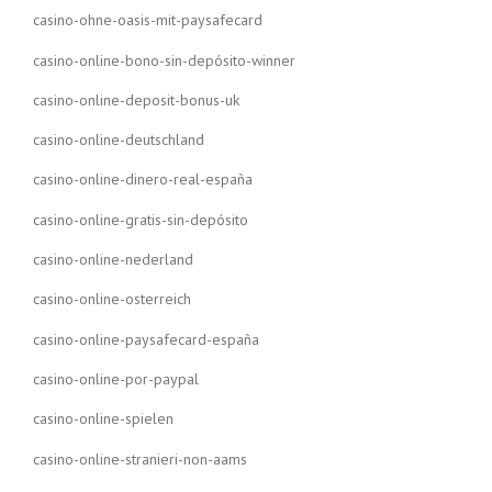
casino-ohne-oasis-mit-paysafecard
casino-online-bono-sin-depósito-winner
casino-online-deposit-bonus-uk
casino-online-deutschland
casino-online-dinero-real-españa
casino-online-gratis-sin-depósito
casino-online-nederland
casino-online-osterreich
casino-online-paysafecard-españa
casino-online-por-paypal
casino-online-spielen
casino-online-stranieri-non-aams