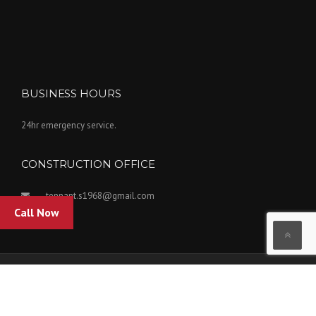
BUSINESS HOURS
24hr emergency service.
CONSTRUCTION OFFICE
tennant.s1968@gmail.com
Call Now
Copyright Tennant Insulation Inc. 2022. Powered by Kovar Designs.
Home
Our Services
Who We Are
Contact Us