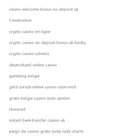
casino-welcome-bonus-no-deposit-uk
Construction
crypto-casino-en-ligne
crypto-casino-no-deposit-bonus-uk-fundly
crypto-casino-schweiz
deutschland-online-casino
gambling-belgie
geld-zuruck-online-casino-osterreich
gratis-belgie-casino-slots-spelen
Honored
instant-bank-transfer-casino-uk
juego-de-casino-gratis-lucky-lady-charm