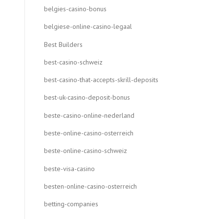
belgies-casino-bonus
belgiese-online-casino-legaal
Best Builders
best-casino-schweiz
best-casino-that-accepts-skrill-deposits
best-uk-casino-deposit-bonus
beste-casino-online-nederland
beste-online-casino-osterreich
beste-online-casino-schweiz
beste-visa-casino
besten-online-casino-osterreich
betting-companies