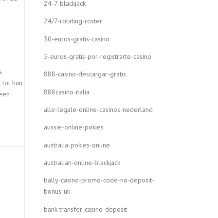
24-7-blackjack
24/7-rotating-roster
30-euros-gratis-casino
5-euros-gratis-por-registrarte-casino
s
888-casino-descargar-gratis
 tot hun
888casino-italia
 een
alle-legale-online-casinos-nederland
aussie-online-pokies
australia-pokies-online
australian-online-blackjack
bally-casino-promo-code-no-deposit-
bonus-uk
bank-transfer-casino-deposit