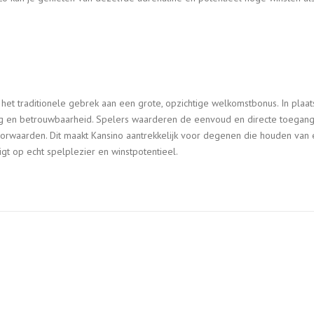
et traditionele gebrek aan een grote, opzichtige welkomstbonus. In plaat
ing en betrouwbaarheid. Spelers waarderen de eenvoud en directe toegang
rwaarden. Dit maakt Kansino aantrekkelijk voor degenen die houden van
gt op echt spelplezier en winstpotentieel.