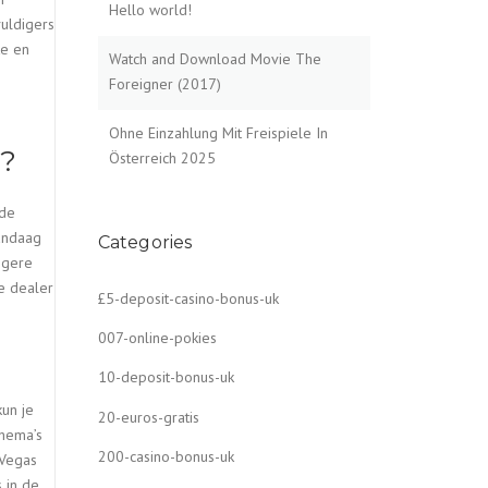
Hello world!
uldigers
ke en
Watch and Download Movie The
Foreigner (2017)
Ohne Einzahlung Mit Freispiele In
n?
Österreich 2025
 de
vandaag
Categories
ogere
de dealer
£5-deposit-casino-bonus-uk
007-online-pokies
10-deposit-bonus-uk
kun je
20-euros-gratis
thema’s
200-casino-bonus-uk
 Vegas
 in de