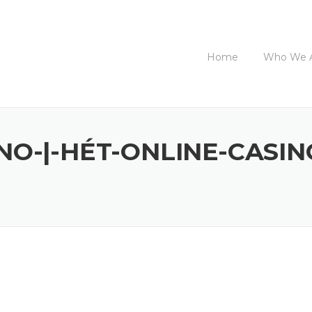
Home
Who We 
NO-|-HÉT-ONLINE-CASIN