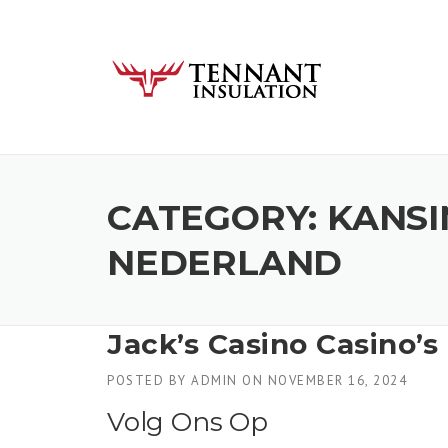
Skip
to
content
CATEGORY:
KANSI
NEDERLAND
Jack’s Casino Casino’s
POSTED BY
ADMIN
ON
NOVEMBER 16, 2024
Volg Ons Op