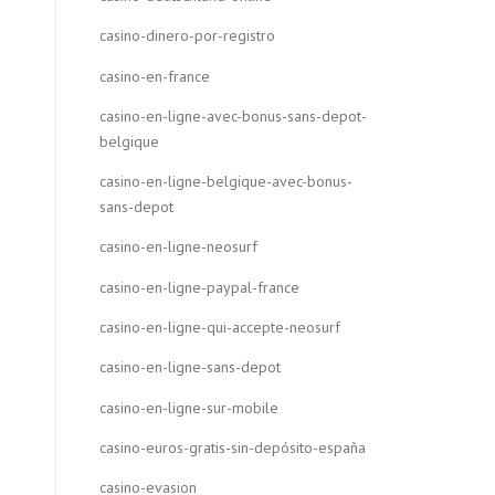
casino-dinero-por-registro
casino-en-france
casino-en-ligne-avec-bonus-sans-depot-
belgique
casino-en-ligne-belgique-avec-bonus-
sans-depot
casino-en-ligne-neosurf
casino-en-ligne-paypal-france
casino-en-ligne-qui-accepte-neosurf
casino-en-ligne-sans-depot
casino-en-ligne-sur-mobile
casino-euros-gratis-sin-depósito-españa
casino-evasion