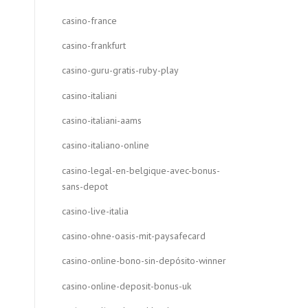
casino-france
casino-frankfurt
casino-guru-gratis-ruby-play
casino-italiani
casino-italiani-aams
casino-italiano-online
casino-legal-en-belgique-avec-bonus-
sans-depot
casino-live-italia
casino-ohne-oasis-mit-paysafecard
casino-online-bono-sin-depósito-winner
casino-online-deposit-bonus-uk