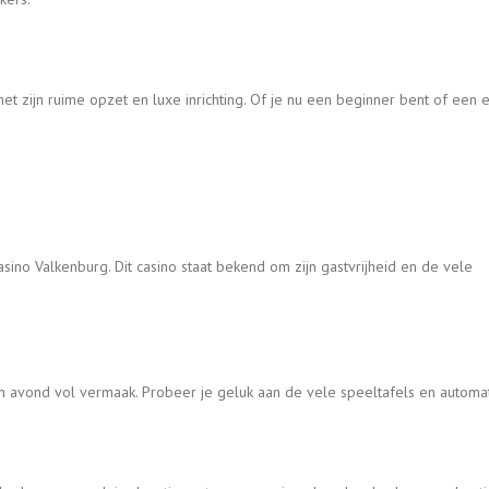
et zijn ruime opzet en luxe inrichting. Of je nu een beginner bent of een 
sino Valkenburg. Dit casino staat bekend om zijn gastvrijheid en de vele
n avond vol vermaak. Probeer je geluk aan de vele speeltafels en automa