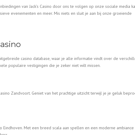
anbiedingen van Jack’s Casino door ons te volgen op onze sociale media ka
ieve evenementen en meer. Mis niets en sluit je aan bij onze groeiende
Casino
itgebreide casino database, waar je alle informatie vindt over de verschil
kele populaire vestigingen die je zeker niet wilt missen.
sino Zandvoort. Geniet van het prachtige uitzicht terwijl je je geluk bepro
ino Eindhoven. Met een breed scala aan spellen en een moderne ambiance i
kers.