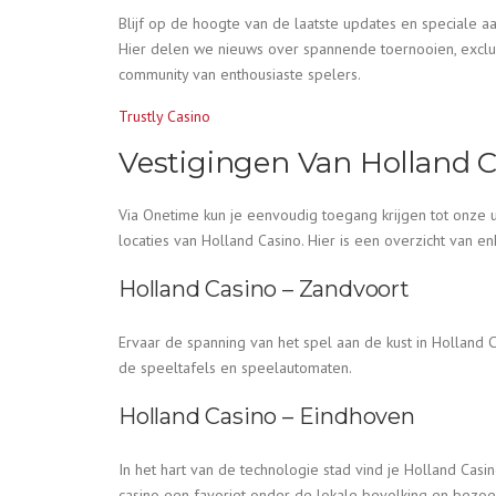
Blijf op de hoogte van de laatste updates en speciale a
Hier delen we nieuws over spannende toernooien, exclus
community van enthousiaste spelers.
Trustly Casino
Vestigingen Van Holland 
Via Onetime kun je eenvoudig toegang krijgen tot onze u
locaties van Holland Casino. Hier is een overzicht van en
Holland Casino – Zandvoort
Ervaar de spanning van het spel aan de kust in Holland Ca
de speeltafels en speelautomaten.
Holland Casino – Eindhoven
In het hart van de technologie stad vind je Holland Cas
casino een favoriet onder de lokale bevolking en bezoe