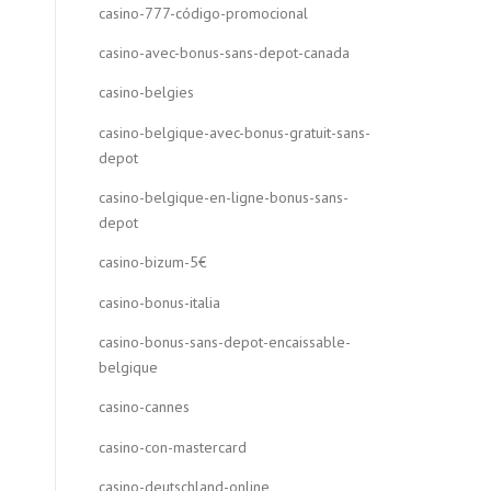
casino-777-código-promocional
casino-avec-bonus-sans-depot-canada
casino-belgies
casino-belgique-avec-bonus-gratuit-sans-
depot
casino-belgique-en-ligne-bonus-sans-
depot
casino-bizum-5€
casino-bonus-italia
casino-bonus-sans-depot-encaissable-
belgique
casino-cannes
casino-con-mastercard
casino-deutschland-online