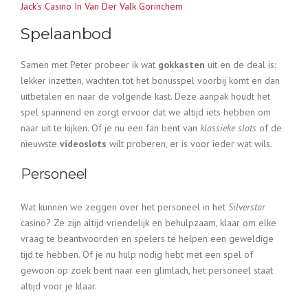
Jack’s Casino In Van Der Valk Gorinchem
Spelaanbod
Samen met Peter probeer ik wat
gokkasten
uit en de deal is:
lekker inzetten, wachten tot het bonusspel voorbij komt en dan
uitbetalen en naar de volgende kast. Deze aanpak houdt het
spel spannend en zorgt ervoor dat we altijd iets hebben om
naar uit te kijken. Of je nu een fan bent van
klassieke slots
of de
nieuwste
videoslots
wilt proberen, er is voor ieder wat wils.
Personeel
Wat kunnen we zeggen over het personeel in het
Silverstar
casino? Ze zijn altijd vriendelijk en behulpzaam, klaar om elke
vraag te beantwoorden en spelers te helpen een geweldige
tijd te hebben. Of je nu hulp nodig hebt met een spel of
gewoon op zoek bent naar een glimlach, het personeel staat
altijd voor je klaar.