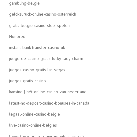
gambling-belgie
geld-zuruck-online-casino-osterreich
gratis-belgie-casino-slots-spelen
Honored
instant-bank-transfer-casino-uk
juego-de-casino-gratis-lucky-lady-charm
juegos-casino-gratis-las-vegas
juegos-gratis-casino
kansino-|-hét-online-casino-van-nederland
latest-no-deposit-casino-bonuses-in-canada
legaal-online-casino-belgie
live-casino-online-belgies
lowest-wagering-requirements-casino-uk