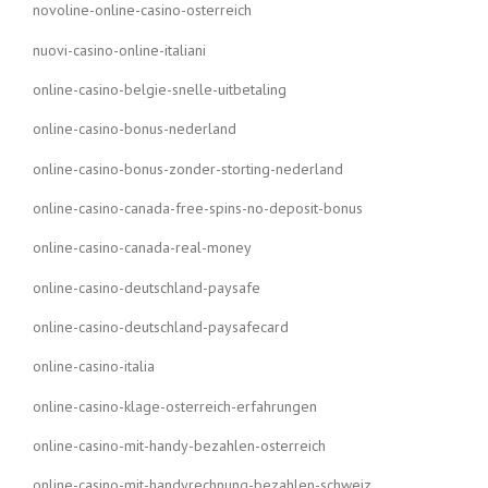
novoline-online-casino-osterreich
nuovi-casino-online-italiani
online-casino-belgie-snelle-uitbetaling
online-casino-bonus-nederland
online-casino-bonus-zonder-storting-nederland
online-casino-canada-free-spins-no-deposit-bonus
online-casino-canada-real-money
online-casino-deutschland-paysafe
online-casino-deutschland-paysafecard
online-casino-italia
online-casino-klage-osterreich-erfahrungen
online-casino-mit-handy-bezahlen-osterreich
online-casino-mit-handyrechnung-bezahlen-schweiz