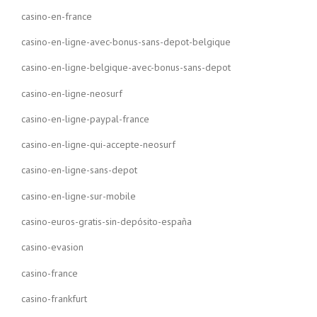
casino-en-france
casino-en-ligne-avec-bonus-sans-depot-belgique
casino-en-ligne-belgique-avec-bonus-sans-depot
casino-en-ligne-neosurf
casino-en-ligne-paypal-france
casino-en-ligne-qui-accepte-neosurf
casino-en-ligne-sans-depot
casino-en-ligne-sur-mobile
casino-euros-gratis-sin-depósito-españa
casino-evasion
casino-france
casino-frankfurt