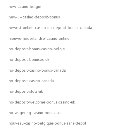
new-casino-belgie
new-uk-casino-deposit-bonus
newest-online-casino-no-deposit-bonus-canada
nieuwe-nederlandse-casino-online
no-deposit-bonus-casino-belgie
no-deposit-bonuses-uk
no-deposit-casino-bonus-canada
no-deposit-casino-canada
no-deposit-slots-uk
no-deposit-welcome-bonus-casino-uk
no-wagering-casino-bonus-uk
nouveau-casino-belgique-bonus-sans-depot