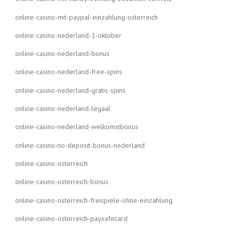
online-casino-mit-paypal-einzahlung-osterreich
online-casino-nederland-1-oktober
online-casino-nederland-bonus
online-casino-nederland-free-spins
online-casino-nederland-gratis-spins
online-casino-nederland-legaal
online-casino-nederland-welkomstbonus
online-casino-no-deposit-bonus-nederland
online-casino-osterreich
online-casino-osterreich-bonus
online-casino-osterreich-freispiele-ohne-einzahlung
online-casino-osterreich-paysafecard