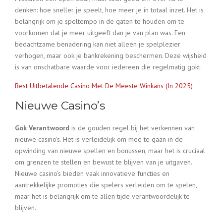
denken: hoe sneller je speelt, hoe meer je in totaal inzet. Het is
belangrijk om je speltempo in de gaten te houden om te
voorkomen dat je meer uitgeeft dan je van plan was. Een
bedachtzame benadering kan niet alleen je spelplezier
verhogen, maar ook je bankrekening beschermen. Deze wijsheid
is van onschatbare waarde voor iedereen die regelmatig gokt.
Best Uitbetalende Casino Met De Meeste Winkans (In 2025)
Nieuwe Casino’s
Gok Verantwoord
is de gouden regel bij het verkennen van
nieuwe casino’s. Het is verleidelijk om mee te gaan in de
opwinding van nieuwe spellen en bonussen, maar het is cruciaal
om grenzen te stellen en bewust te blijven van je uitgaven.
Nieuwe casino’s bieden vaak innovatieve functies en
aantrekkelijke promoties die spelers verleiden om te spelen,
maar het is belangrijk om te allen tijde verantwoordelijk te
blijven.