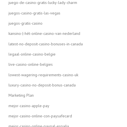
juego-de-casino-gratis-lucky-lady-charm
juegos-casino-gratis-las-vegas
juegos-gratis-casino
kansino-|-hét-online-casino-van-nederland
latest-no-deposit-casino-bonuses-in-canada
legaal-online-casino-belgie
live-casino-online-belgies
lowest-wagering-requirements-casino-uk
luxury-casino-no-deposit-bonus-canada
Marketing Plan
mejor-casino-apple-pay
mejor-casino-online-con-paysafecard
mejor-casino-online-paypal-españa