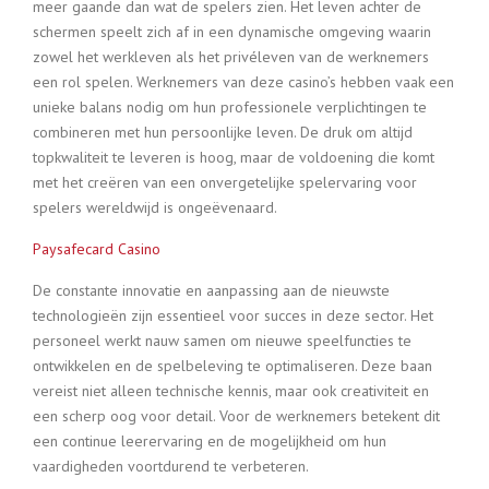
meer gaande dan wat de spelers zien. Het leven achter de
schermen speelt zich af in een dynamische omgeving waarin
zowel het werkleven als het privéleven van de werknemers
een rol spelen. Werknemers van deze casino’s hebben vaak een
unieke balans nodig om hun professionele verplichtingen te
combineren met hun persoonlijke leven. De druk om altijd
topkwaliteit te leveren is hoog, maar de voldoening die komt
met het creëren van een onvergetelijke spelervaring voor
spelers wereldwijd is ongeëvenaard.
Paysafecard Casino
De constante innovatie en aanpassing aan de nieuwste
technologieën zijn essentieel voor succes in deze sector. Het
personeel werkt nauw samen om nieuwe speelfuncties te
ontwikkelen en de spelbeleving te optimaliseren. Deze baan
vereist niet alleen technische kennis, maar ook creativiteit en
een scherp oog voor detail. Voor de werknemers betekent dit
een continue leerervaring en de mogelijkheid om hun
vaardigheden voortdurend te verbeteren.