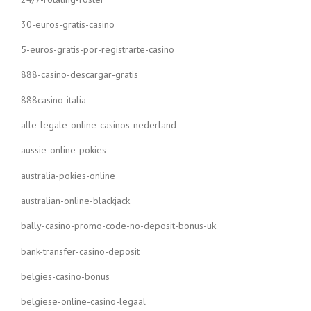
30-euros-gratis-casino
5-euros-gratis-por-registrarte-casino
888-casino-descargar-gratis
888casino-italia
alle-legale-online-casinos-nederland
aussie-online-pokies
australia-pokies-online
australian-online-blackjack
bally-casino-promo-code-no-deposit-bonus-uk
bank-transfer-casino-deposit
belgies-casino-bonus
belgiese-online-casino-legaal