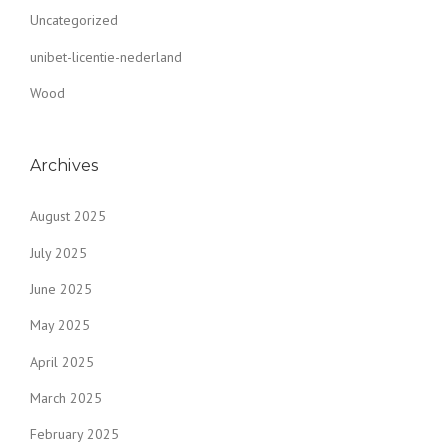
Uncategorized
unibet-licentie-nederland
Wood
Archives
August 2025
July 2025
June 2025
May 2025
April 2025
March 2025
February 2025