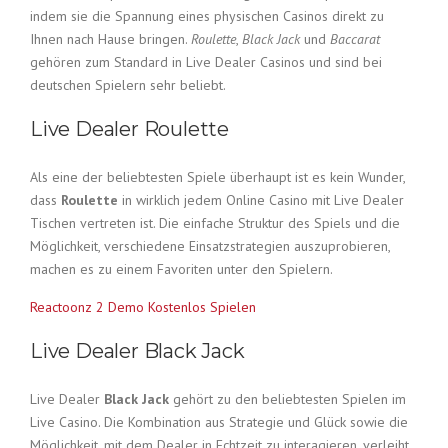
indem sie die Spannung eines physischen Casinos direkt zu
Ihnen nach Hause bringen.
Roulette
,
Black Jack
und
Baccarat
gehören zum Standard in Live Dealer Casinos und sind bei
deutschen Spielern sehr beliebt.
Live Dealer Roulette
Als eine der beliebtesten Spiele überhaupt ist es kein Wunder,
dass
Roulette
in wirklich jedem Online Casino mit Live Dealer
Tischen vertreten ist. Die einfache Struktur des Spiels und die
Möglichkeit, verschiedene Einsatzstrategien auszuprobieren,
machen es zu einem Favoriten unter den Spielern.
Reactoonz 2 Demo Kostenlos Spielen
Live Dealer Black Jack
Live Dealer
Black Jack
gehört zu den beliebtesten Spielen im
Live Casino. Die Kombination aus Strategie und Glück sowie die
Möglichkeit, mit dem Dealer in Echtzeit zu interagieren, verleiht