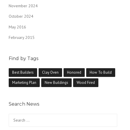
November 2024
October 2024
May 2016
February 2015
Find by Tags
Best Builders
Clay Oven
Honored
How To Build
Marketing Plan
New Buildings
Wood Fired
Search News
Search
for: