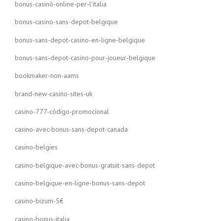
bonus-casinò-online-per-l'italia
bonus-casino-sans-depot-belgique
bonus-sans-depot-casino-en-ligne-belgique
bonus-sans-depot-casino-pour-joueur-belgique
bookmaker-non-aams
brand-new-casino-sites-uk
casino-777-código-promocional
casino-avec-bonus-sans-depot-canada
casino-belgies
casino-belgique-avec-bonus-gratuit-sans-depot
casino-belgique-en-ligne-bonus-sans-depot
casino-bizum-5€
casino-bonus-italia