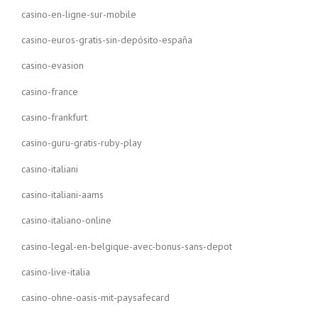
casino-en-ligne-sur-mobile
casino-euros-gratis-sin-depósito-españa
casino-evasion
casino-france
casino-frankfurt
casino-guru-gratis-ruby-play
casino-italiani
casino-italiani-aams
casino-italiano-online
casino-legal-en-belgique-avec-bonus-sans-depot
casino-live-italia
casino-ohne-oasis-mit-paysafecard