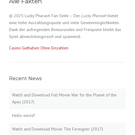
Alle Fakten
© 2025 Lucky Pharaoh Fan-Seite – Der
Lucky Pharaoh
bietet
eine hohe Auszahlungsquote und viele Gewinnmöglichkeiten.
Dank der aufregenden Bonusrunden und Freispiele bleibt das
Spiel abwechslungsreich und spannend.
Casino Guthaben Ohne Einzahlen
Recent News
Watch and Download Full Movie War for the Planet of the
Apes (2017)
Hello world!
Watch and Download Movie The Foreigner (2017)