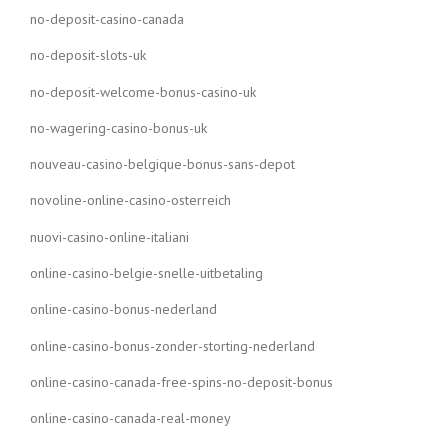
no-deposit-casino-canada
no-deposit-slots-uk
no-deposit-welcome-bonus-casino-uk
no-wagering-casino-bonus-uk
nouveau-casino-belgique-bonus-sans-depot
novoline-online-casino-osterreich
nuovi-casino-online-italiani
online-casino-belgie-snelle-uitbetaling
online-casino-bonus-nederland
online-casino-bonus-zonder-storting-nederland
online-casino-canada-free-spins-no-deposit-bonus
online-casino-canada-real-money