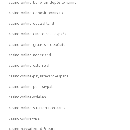
casino-online-bono-sin-depósito-winner
casino-online-deposit-bonus-uk
casino-online-deutschland
casino-online-dinero-real-españa
casino-online-gratis-sin-depósito
casino-online-nederland
casino-online-osterreich
casino-online-paysafecard-españa
casino-online-por-paypal
casino-online-spielen
casino-online-stranieri-non-aams
casino-online-visa
casino-paysafecard-5-euro