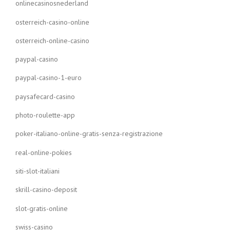
onlinecasinosnederland
osterreich-casino-online
osterreich-online-casino
paypal-casino
paypal-casino-1-euro
paysafecard-casino
photo-roulette-app
poker-italiano-online-gratis-senza-registrazione
real-online-pokies
siti-slot-italiani
skrill-casino-deposit
slot-gratis-online
swiss-casino