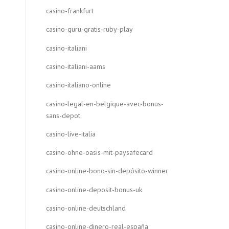
casino-frankfurt
casino-guru-gratis-ruby-play
casino-italiani
casino-italiani-aams
casino-italiano-online
casino-legal-en-belgique-avec-bonus-
sans-depot
casino-live-italia
casino-ohne-oasis-mit-paysafecard
casino-online-bono-sin-depósito-winner
casino-online-deposit-bonus-uk
casino-online-deutschland
casino-online-dinero-real-españa