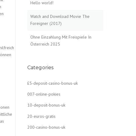
Hello world!
n
en
Watch and Download Movie The
Foreigner (2017)
Ohne Einzahlung Mit Freispiele In
Österreich 2025
ilfreich
 können
e
Categories
£5-deposit-casino-bonus-uk
007-online-pokies
10-deposit-bonus-uk
tionen
ttliche
20-euros-gratis
das
200-casino-bonus-uk