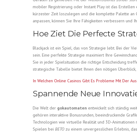
mobiler Registrierung oder Instant Play ist das Erstellen
kürzester Zeit loszulegen und die komplette Palette an
anpassen, können Sie Ihre Fähigkeiten verbessern und 
Hoe Ziet Die Perfecte Stra
Blackjack ist ein Spiel, das von Strategie lebt. Bei der 
sein. Eine perfekte Strategie maximiert Ihre Gewinnchan
Sie in jeder Spielsituation die richtige Entscheidung tre
strategische Tabelle bietet Ihnen den nötigen Überblick,
In Welchen Online Casinos Gibt Es Probleme Mit Der Au
Spannende Neue Innovati
Die Welt der
gokautomaten
entwickelt sich ständig we
gehören interaktive Bonusrunden, beeindruckende Grafiken
Technologien wie virtuelle Realität und 3D-Animationen
Spielen bei
BETO
zu einem unvergesslichen Erlebnis, da