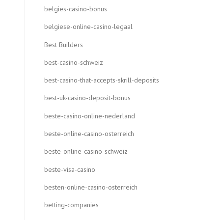
belgies-casino-bonus
belgiese-online-casino-legaal
Best Builders
best-casino-schweiz
best-casino-that-accepts-skrill-deposits
best-uk-casino-deposit-bonus
beste-casino-online-nederland
beste-online-casino-osterreich
beste-online-casino-schweiz
beste-visa-casino
besten-online-casino-osterreich
betting-companies