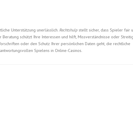
tliche Unterstützung unerlässlich.
Rechtshulp
stellt sicher, dass Spieler fair 
Beratung schützt Ihre Interessen und hilft, Missverständnisse oder Streiti
Vorschriften oder den Schutz Ihrer persönlichen Daten geht, die rechtliche
rantwortungsvollen Spielens in Online-Casinos.