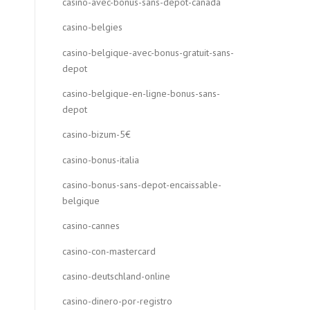
casino-avec-bonus-sans-depot-canada
casino-belgies
casino-belgique-avec-bonus-gratuit-sans-
depot
casino-belgique-en-ligne-bonus-sans-
depot
casino-bizum-5€
casino-bonus-italia
casino-bonus-sans-depot-encaissable-
belgique
casino-cannes
casino-con-mastercard
casino-deutschland-online
casino-dinero-por-registro