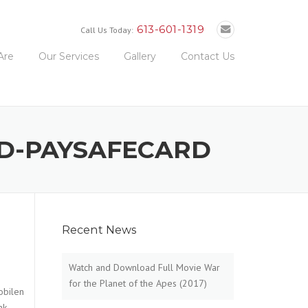
613-601-1319
Call Us Today:
Are
Our Services
Gallery
Contact Us
D-PAYSAFECARD
Recent News
Watch and Download Full Movie War
for the Planet of the Apes (2017)
obilen
nk