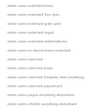
online-casino-nederland-bonus
online-casino-nederland-free-spins
online-casino-nederland-gratis-spins
online-casino-nederland-legaal
online-casino-nederland-welkomstbonus
online-casino-no-deposit-bonus-nederland
online-casino-osterreich
online-casino-osterreich-bonus
online-casino-osterreich-freispiele-ohne-einzahlung
online-casino-osterreich-paysafecard
online-casino-paypal-einzahlung-deutschland
online-casino-schnelle-auszahlung-deutschland