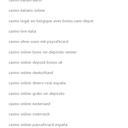
casino-italiano-online
casino-legal-en-belgique-avec-bonus-sans-depot
casino-live-italia
casino-ohne-oasis-mit-paysafecard
casino-online-bono-sin-depósito-winner
casino-online-deposit-bonus-uk
casino-online-deutschland
casino-online-dinero-real-españa
casino-online-gratis-sin-depósito
casino-online-nederland
casino-online-osterreich
casino-online-paysafecard-españa