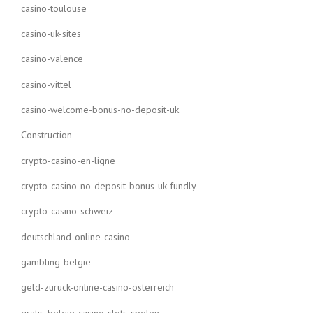
casino-toulouse
casino-uk-sites
casino-valence
casino-vittel
casino-welcome-bonus-no-deposit-uk
Construction
crypto-casino-en-ligne
crypto-casino-no-deposit-bonus-uk-fundly
crypto-casino-schweiz
deutschland-online-casino
gambling-belgie
geld-zuruck-online-casino-osterreich
gratis-belgie-casino-slots-spelen