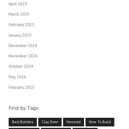
April 2025
March 2025
February 2025
January 2025
December 2024
November 2024
October 2024
May 2016
February 2015
Find by Tags
Best Builders
Clay Oven
Honored
How To Build