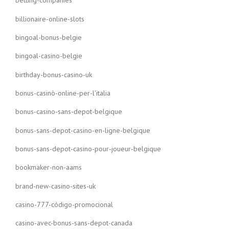
betting-companies
billionaire-online-slots
bingoal-bonus-belgie
bingoal-casino-belgie
birthday-bonus-casino-uk
bonus-casinò-online-per-l'italia
bonus-casino-sans-depot-belgique
bonus-sans-depot-casino-en-ligne-belgique
bonus-sans-depot-casino-pour-joueur-belgique
bookmaker-non-aams
brand-new-casino-sites-uk
casino-777-código-promocional
casino-avec-bonus-sans-depot-canada