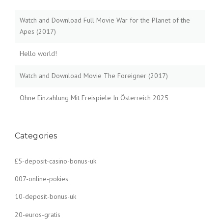
Watch and Download Full Movie War for the Planet of the
Apes (2017)
Hello world!
Watch and Download Movie The Foreigner (2017)
Ohne Einzahlung Mit Freispiele In Österreich 2025
Categories
£5-deposit-casino-bonus-uk
007-online-pokies
10-deposit-bonus-uk
20-euros-gratis