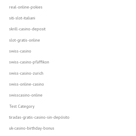
real-online-pokies
siti-slot-italiani
skrill-casino-deposit
slot-gratis-online
swiss-casino
swiss-casino-pfäffikon
swiss-casino-zurich
swiss-online-casino
swisscasino-online
Test Category
tiradas-gratis-casino-sin-depósito
uk-casino-birthday-bonus