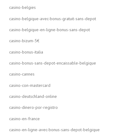
casino-belgies
casino-belgique-avec-bonus-gratuit-sans-depot
casino-belgique-en-ligne-bonus-sans-depot
casino-bizum-5€
casino-bonus-italia
casino-bonus-sans-depot-encaissable-belgique
casino-cannes
casino-con-mastercard
casino-deutschland-online
casino-dinero-por-registro
casino-en-france
casino-en-ligne-avec-bonus-sans-depot-belgique