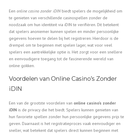
Een
online casino zonder iDIN
biedt spelers de mogelijkheid om
te genieten van verschillende casinospellen zonder de
noodzaak om hun identiteit via iDIN te verifiëren. Dit betekent
dat spelers anoniemer kunnen spelen en minder persoonlijke
gegevens hoeven te delen bij het registreren. Hierdoor is de
drempel om te beginnen met spelen lager, wat voor veel
spelers een aantrekkelijke optie is. Het zorgt voor een snellere
en eenvoudigere toegang tot de fascinerende wereld van
online gokken.
Voordelen van Online Casino’s Zonder
iDIN
Een van de grootste voordelen van
online casino’s zonder
iDIN
is de privacy die het biedt. Spelers kunnen genieten van
hun favoriete spellen zonder hun persoonlijke gegevens prijs te
geven. Daarnaast is het registratieproces vaak eenvoudiger en
sneller, wat betekent dat spelers direct kunnen beginnen met