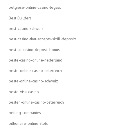
belgiese-online-casino-legaal
Best Builders
best-casino-schweiz
best-casino-that-accepts-skrill-deposits
best-uk-casino-deposit-bonus
beste-casino-online-nederland
beste-online-casino-osterreich
beste-online-casino-schweiz
beste-visa-casino
besten-online-casino-osterreich
betting-companies
billionaire-online-slots