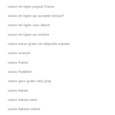
casino-en-ligne-paypal-france
casino-en-ligne-qui-accepte-neosurf
casino-en-ligne-sans-depot
casino-en-ligne-sur-mobile
casino-euros-gratis-sin-depósito-españa
casino-evasion
casino-france
casino-frankfurt
casino-guru-gratis-ruby-play
casino-italiani
casino-italiani-aams
casino-italiano-online