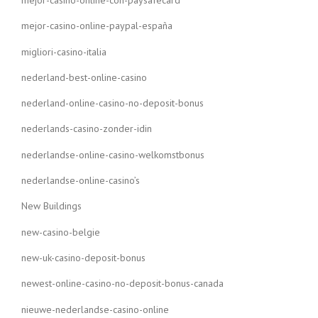
mejor-casino-online-paypal-españa
migliori-casino-italia
nederland-best-online-casino
nederland-online-casino-no-deposit-bonus
nederlands-casino-zonder-idin
nederlandse-online-casino-welkomstbonus
nederlandse-online-casino’s
New Buildings
new-casino-belgie
new-uk-casino-deposit-bonus
newest-online-casino-no-deposit-bonus-canada
nieuwe-nederlandse-casino-online