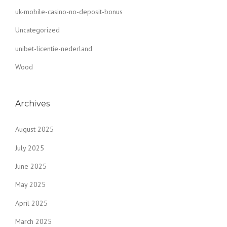
uk-mobile-casino-no-deposit-bonus
Uncategorized
unibet-licentie-nederland
Wood
Archives
August 2025
July 2025
June 2025
May 2025
April 2025
March 2025