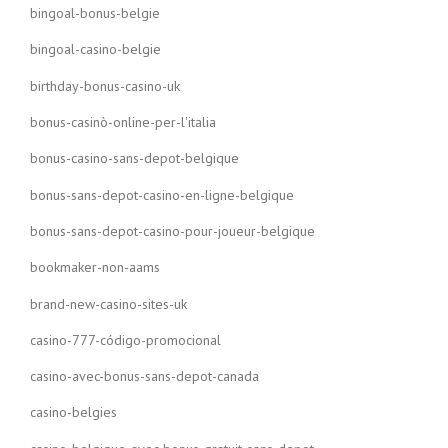
bingoal-bonus-belgie
bingoal-casino-belgie
birthday-bonus-casino-uk
bonus-casinò-online-per-l'italia
bonus-casino-sans-depot-belgique
bonus-sans-depot-casino-en-ligne-belgique
bonus-sans-depot-casino-pour-joueur-belgique
bookmaker-non-aams
brand-new-casino-sites-uk
casino-777-código-promocional
casino-avec-bonus-sans-depot-canada
casino-belgies