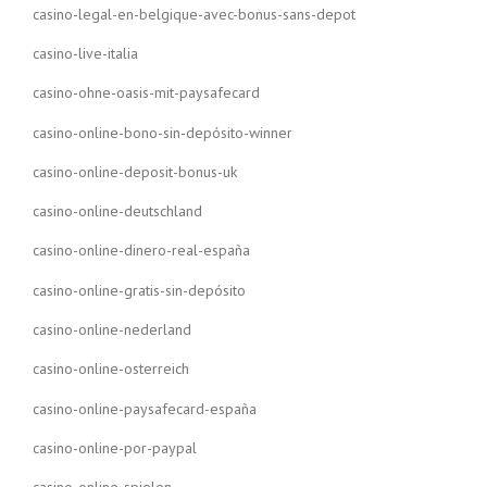
casino-legal-en-belgique-avec-bonus-sans-depot
casino-live-italia
casino-ohne-oasis-mit-paysafecard
casino-online-bono-sin-depósito-winner
casino-online-deposit-bonus-uk
casino-online-deutschland
casino-online-dinero-real-españa
casino-online-gratis-sin-depósito
casino-online-nederland
casino-online-osterreich
casino-online-paysafecard-españa
casino-online-por-paypal