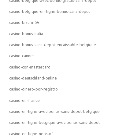
casino-belgique-avec-bonus-gratuit-sans-depot
casino-belgique-en-ligne-bonus-sans-depot
casino-bizum-5€
casino-bonus-italia
casino-bonus-sans-depot-encaissable-belgique
casino-cannes
casino-con-mastercard
casino-deutschland-online
casino-dinero-por-registro
casino-en-france
casino-en-ligne-avec-bonus-sans-depot-belgique
casino-en-ligne-belgique-avec-bonus-sans-depot
casino-en-ligne-neosurf