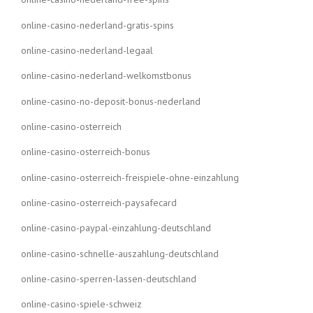
online-casino-nederland-gratis-spins
online-casino-nederland-legaal
online-casino-nederland-welkomstbonus
online-casino-no-deposit-bonus-nederland
online-casino-osterreich
online-casino-osterreich-bonus
online-casino-osterreich-freispiele-ohne-einzahlung
online-casino-osterreich-paysafecard
online-casino-paypal-einzahlung-deutschland
online-casino-schnelle-auszahlung-deutschland
online-casino-sperren-lassen-deutschland
online-casino-spiele-schweiz