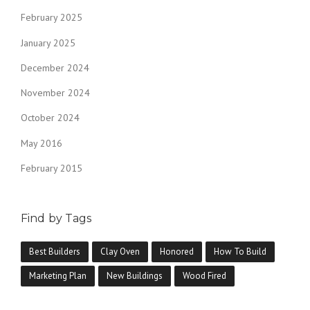
February 2025
January 2025
December 2024
November 2024
October 2024
May 2016
February 2015
Find by Tags
Best Builders
Clay Oven
Honored
How To Build
Marketing Plan
New Buildings
Wood Fired