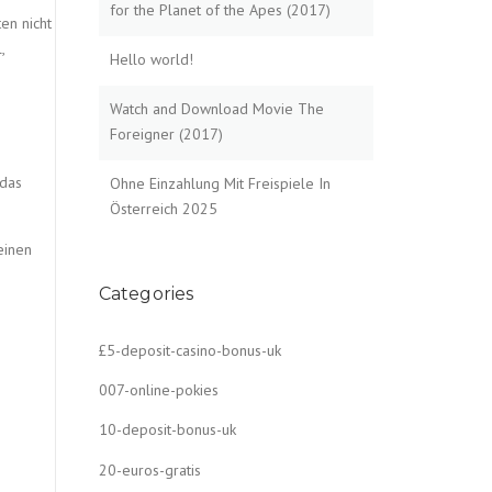
for the Planet of the Apes (2017)
en nicht
,
Hello world!
Watch and Download Movie The
Foreigner (2017)
 das
Ohne Einzahlung Mit Freispiele In
Österreich 2025
einen
Categories
£5-deposit-casino-bonus-uk
n
007-online-pokies
10-deposit-bonus-uk
20-euros-gratis