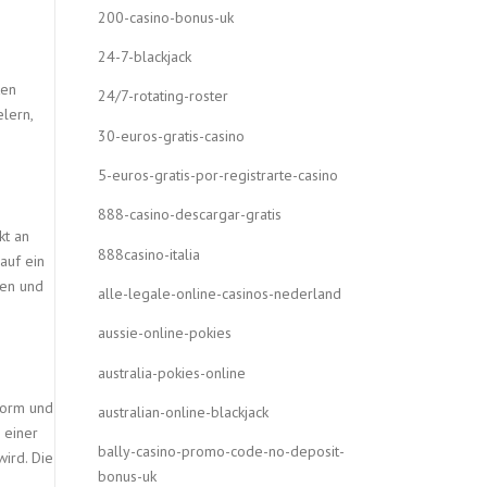
200-casino-bonus-uk
24-7-blackjack
ten
24/7-rotating-roster
lern,
30-euros-gratis-casino
5-euros-gratis-por-registrarte-casino
888-casino-descargar-gratis
kt an
888casino-italia
auf ein
nen und
alle-legale-online-casinos-nederland
aussie-online-pokies
australia-pokies-online
tform und
australian-online-blackjack
 einer
bally-casino-promo-code-no-deposit-
ird. Die
bonus-uk