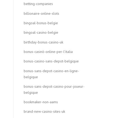
betting-companies
billionaire-online-slots
bingoal-bonus-belgie
bingoal-casino-belgie
birthday-bonus-casino-uk
bonus-casinò-online-per-l'italia
bonus-casino-sans-depot-belgique
bonus-sans-depot-casino-en-ligne-
belgique
bonus-sans-depot-casino-pour-joueur-
belgique
bookmaker-non-aams
brand-new-casino-sites-uk