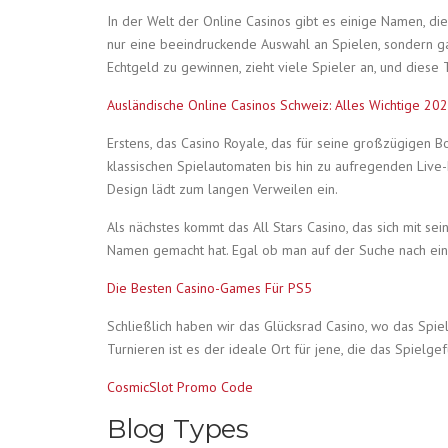
In der Welt der Online Casinos gibt es einige Namen, die
nur eine beeindruckende Auswahl an Spielen, sondern gar
Echtgeld zu gewinnen, zieht viele Spieler an, und diese
Ausländische Online Casinos Schweiz: Alles Wichtige 20
Erstens, das Casino Royale, das für seine großzügigen Bo
klassischen Spielautomaten bis hin zu aufregenden Live-
Design lädt zum langen Verweilen ein.
Als nächstes kommt das All Stars Casino, das sich mit 
Namen gemacht hat. Egal ob man auf der Suche nach einem
Die Besten Casino-Games Für PS5
Schließlich haben wir das Glücksrad Casino, wo das Spie
Turnieren ist es der ideale Ort für jene, die das Spielg
CosmicSlot Promo Code
Blog Types