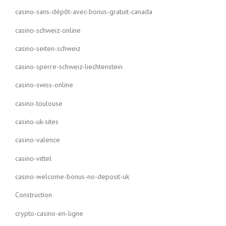
casino-sans-dépôt-avec-bonus-gratuit-canada
casino-schweiz-online
casino-seiten-schweiz
casino-sperre-schweiz-liechtenstein
casino-swiss-online
casino-toulouse
casino-uk-sites
casino-valence
casino-vittel
casino-welcome-bonus-no-deposit-uk
Construction
crypto-casino-en-ligne