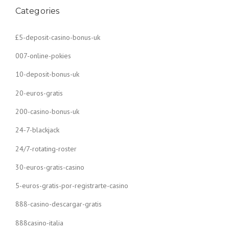
Categories
£5-deposit-casino-bonus-uk
007-online-pokies
10-deposit-bonus-uk
20-euros-gratis
200-casino-bonus-uk
24-7-blackjack
24/7-rotating-roster
30-euros-gratis-casino
5-euros-gratis-por-registrarte-casino
888-casino-descargar-gratis
888casino-italia