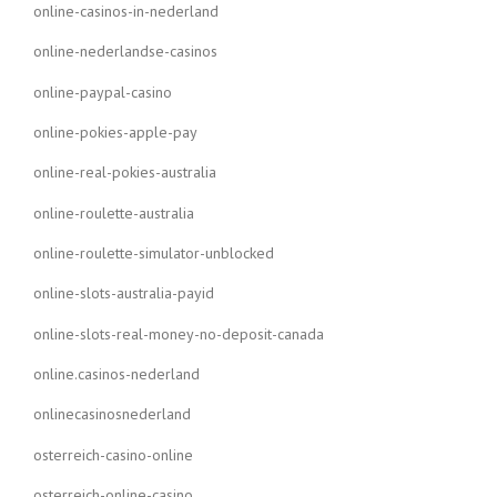
online-casinos-in-nederland
online-nederlandse-casinos
online-paypal-casino
online-pokies-apple-pay
online-real-pokies-australia
online-roulette-australia
online-roulette-simulator-unblocked
online-slots-australia-payid
online-slots-real-money-no-deposit-canada
online.casinos-nederland
onlinecasinosnederland
osterreich-casino-online
osterreich-online-casino