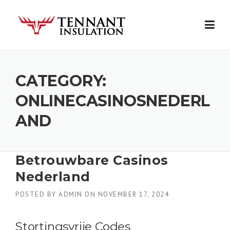
Skip
to
content
CATEGORY:
ONLINECASINOSNEDERL
AND
Betrouwbare Casinos
Nederland
POSTED BY
ADMIN
ON
NOVEMBER 17, 2024
Stortingsvrije Codes