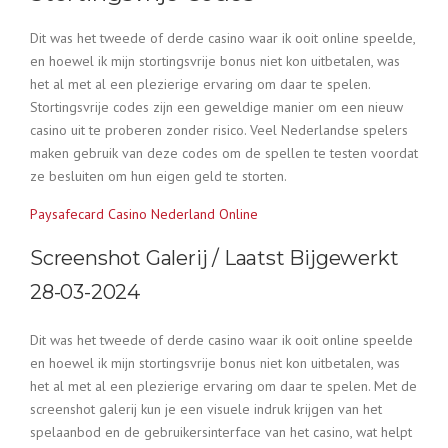
Dit was het tweede of derde casino waar ik ooit online speelde,
en hoewel ik mijn stortingsvrije bonus niet kon uitbetalen, was
het al met al een plezierige ervaring om daar te spelen.
Stortingsvrije codes zijn een geweldige manier om een nieuw
casino uit te proberen zonder risico. Veel Nederlandse spelers
maken gebruik van deze codes om de spellen te testen voordat
ze besluiten om hun eigen geld te storten.
Paysafecard Casino Nederland Online
Screenshot Galerij / Laatst Bijgewerkt
28-03-2024
Dit was het tweede of derde casino waar ik ooit online speelde
en hoewel ik mijn stortingsvrije bonus niet kon uitbetalen, was
het al met al een plezierige ervaring om daar te spelen. Met de
screenshot galerij kun je een visuele indruk krijgen van het
spelaanbod en de gebruikersinterface van het casino, wat helpt