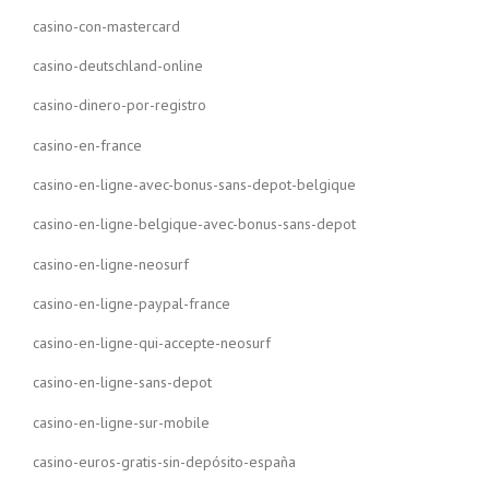
casino-con-mastercard
casino-deutschland-online
casino-dinero-por-registro
casino-en-france
casino-en-ligne-avec-bonus-sans-depot-belgique
casino-en-ligne-belgique-avec-bonus-sans-depot
casino-en-ligne-neosurf
casino-en-ligne-paypal-france
casino-en-ligne-qui-accepte-neosurf
casino-en-ligne-sans-depot
casino-en-ligne-sur-mobile
casino-euros-gratis-sin-depósito-españa