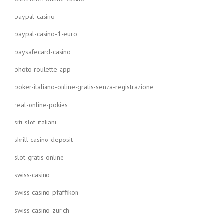
paypal-casino
paypal-casino-1-euro
paysafecard-casino
photo-roulette-app
poker-italiano-online-gratis-senza-registrazione
real-online-pokies
siti-slot-italiani
skrill-casino-deposit
slot-gratis-online
swiss-casino
swiss-casino-pfäffikon
swiss-casino-zurich