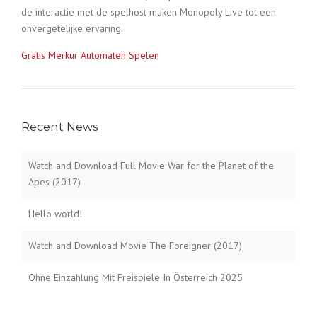
de interactie met de spelhost maken Monopoly Live tot een
onvergetelijke ervaring.
Gratis Merkur Automaten Spelen
Recent News
Watch and Download Full Movie War for the Planet of the
Apes (2017)
Hello world!
Watch and Download Movie The Foreigner (2017)
Ohne Einzahlung Mit Freispiele In Österreich 2025