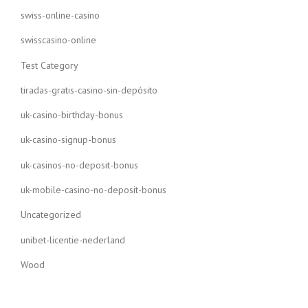
swiss-online-casino
swisscasino-online
Test Category
tiradas-gratis-casino-sin-depósito
uk-casino-birthday-bonus
uk-casino-signup-bonus
uk-casinos-no-deposit-bonus
uk-mobile-casino-no-deposit-bonus
Uncategorized
unibet-licentie-nederland
Wood