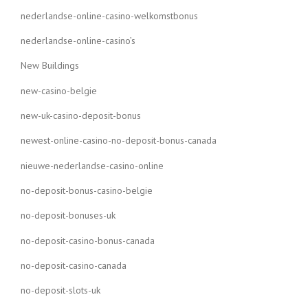
nederlandse-online-casino-welkomstbonus
nederlandse-online-casino’s
New Buildings
new-casino-belgie
new-uk-casino-deposit-bonus
newest-online-casino-no-deposit-bonus-canada
nieuwe-nederlandse-casino-online
no-deposit-bonus-casino-belgie
no-deposit-bonuses-uk
no-deposit-casino-bonus-canada
no-deposit-casino-canada
no-deposit-slots-uk