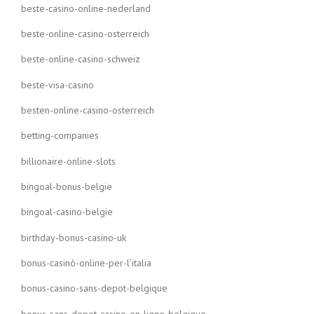
beste-casino-online-nederland
beste-online-casino-osterreich
beste-online-casino-schweiz
beste-visa-casino
besten-online-casino-osterreich
betting-companies
billionaire-online-slots
bingoal-bonus-belgie
bingoal-casino-belgie
birthday-bonus-casino-uk
bonus-casinò-online-per-l'italia
bonus-casino-sans-depot-belgique
bonus-sans-depot-casino-en-ligne-belgique