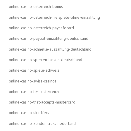
online-casino-osterreich-bonus
online-casino-osterreich-freispiele-ohne-einzahlung
online-casino-osterreich-paysafecard
online-casino-paypal-einzahlung-deutschland
online-casino-schnelle-auszahlung-deutschland
online-casino-sperren-lassen-deutschland
online-casino-spiele-schweiz
online-casino-swiss-casinos
online-casino-test-osterreich
online-casino-that-accepts-mastercard
online-casino-uk-offers
online-casino-zonder-cruks-nederland