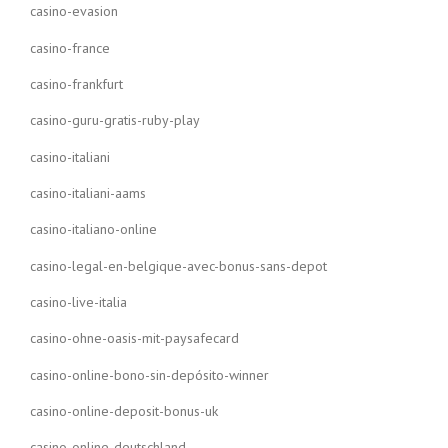
casino-evasion
casino-france
casino-frankfurt
casino-guru-gratis-ruby-play
casino-italiani
casino-italiani-aams
casino-italiano-online
casino-legal-en-belgique-avec-bonus-sans-depot
casino-live-italia
casino-ohne-oasis-mit-paysafecard
casino-online-bono-sin-depósito-winner
casino-online-deposit-bonus-uk
casino-online-deutschland