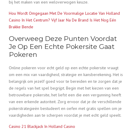
bij het maken van een weloverwogen keuze.
Hou Wordt Omgegaan Met De Voormalige Locatie Van Holland
Casino In Het Centrum? Vijf Jaar Na De Brand Is Het Nog Eén
Brakke Bende
Overweeg Deze Punten Voordat
Je Op Een Echte Pokersite Gaat
Pokeren
Online pokeren voor echt geld op een echte pokersite vraagt
om een mix van vaardigheid, strategie en kansberekening. Het is
belangrijk om jezelf goed voor te bereiden en te zorgen dat je
de regels van het spel begrijpt. Begin met het kiezen van een
betrouwbare pokersite, het liefst een die een vergunning heeft
van een erkende autoriteit. Zorg ervoor dat je de verschillende
pokerstrategieën bestudeert en oefen met gratis spellen om je
vaardigheden aan te scherpen voordat je met echt geld speelt.
Casino 21 Blackjack In Holland Casino