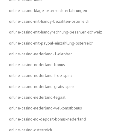
online-casino-klage-osterreich-erfahrungen
online-casino-mit-handy-bezahlen-osterreich
online-casino-mit-handyrechnung-bezahlen-schweiz
online-casino-mit-paypal-einzahlung-osterreich
online-casino-nederland-1-oktober
online-casino-nederland-bonus
online-casino-nederland-free-spins
online-casino-nederland-gratis-spins
online-casino-nederland-legaal
online-casino-nederland-welkomstbonus
online-casino-no-deposit-bonus-nederland
online-casino-osterreich