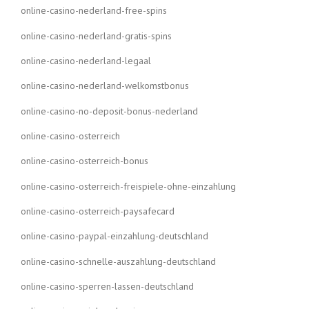
online-casino-nederland-free-spins
online-casino-nederland-gratis-spins
online-casino-nederland-legaal
online-casino-nederland-welkomstbonus
online-casino-no-deposit-bonus-nederland
online-casino-osterreich
online-casino-osterreich-bonus
online-casino-osterreich-freispiele-ohne-einzahlung
online-casino-osterreich-paysafecard
online-casino-paypal-einzahlung-deutschland
online-casino-schnelle-auszahlung-deutschland
online-casino-sperren-lassen-deutschland