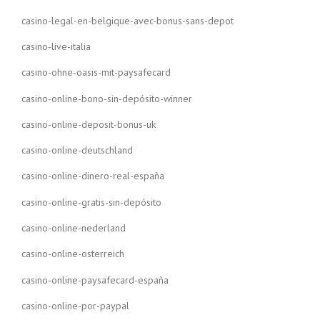
casino-legal-en-belgique-avec-bonus-sans-depot
casino-live-italia
casino-ohne-oasis-mit-paysafecard
casino-online-bono-sin-depósito-winner
casino-online-deposit-bonus-uk
casino-online-deutschland
casino-online-dinero-real-españa
casino-online-gratis-sin-depósito
casino-online-nederland
casino-online-osterreich
casino-online-paysafecard-españa
casino-online-por-paypal