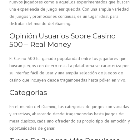
nuevos jugadores como a aquellos experimentados que buscan
una experiencia de juego enriquecida. Con una amplia variedad
de juegos y promociones continuas, es un lugar ideal para
disfrutar del mundo del iGaming.
Opinión Usuarios Sobre Casino
500 – Real Money
El Casino 500 ha ganado popularidad entre los jugadores que
buscan juegos con dinero real. La plataforma se caracteriza por
su interfaz fácil de usar y una amplia selección de juegos de
casino que incluyen desde tragamonedas hasta póker en vivo.
Categorías
En el mundo del iGaming, las categorías de juegos son variadas
y atractivas, abarcando desde tragamonedas hasta juegos de
mesa clásicos, cada uno ofreciendo su propio tipo de emoción y
oportunidades de ganar.