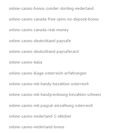
online-casino-bonus-zonder-storting-nederland
online-casino-canada-free-spins-no-deposit-bonus
online-casino-canada-real-money
online-casino-deutschland-paysafe
online-casino-deutschland-paysafecard
online-casino-italia
online-casino-klage-osterreich-erfahrungen
online-casino-mit-handy-bezahlen-osterreich
online-casino-mit-handyrechnung-bezahlen-schweiz
online-casino-mit-paypal-einzahlung-osterreich
online-casino-nederland-1-oktober
online-casino-nederland-bonus