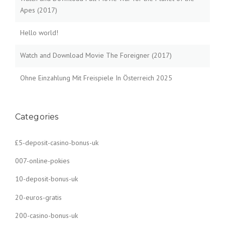
Apes (2017)
Hello world!
Watch and Download Movie The Foreigner (2017)
Ohne Einzahlung Mit Freispiele In Österreich 2025
Categories
£5-deposit-casino-bonus-uk
007-online-pokies
10-deposit-bonus-uk
20-euros-gratis
200-casino-bonus-uk