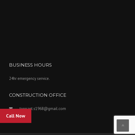
BUSINESS HOURS
24hr emergency service.
CONSTRUCTION OFFICE
tennant.s1968@gmail.com
Call Now