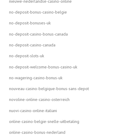
nieuwe-nederlandse-casino-online
no-deposit-bonus-casino-belgie
no-deposit-bonuses-uk
no-deposit-casino-bonus-canada
no-deposit-casino-canada
no-deposit-slots-uk
no-deposit-welcome-bonus-casino-uk
no-wagering-casino-bonus-uk
nouveau-casino-belgique-bonus-sans-depot
novoline-online-casino-osterreich
nuovi-casino-online-italiani
online-casino-belgie-snelle-uitbetaling
online-casino-bonus-nederland