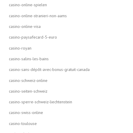
casino-online-spielen
casino-online-stranieri-non-aams
casino-online-visa
casino-paysafecard-5-euro
casino-royan
casino-salins-les-bains
casino-sans-dépôt-avec-bonus-gratuit-canada
casino-schweiz-online
casino-seiten-schweiz
casino-sperre-schweiz-liechtenstein
casino-swiss-online
casino-toulouse