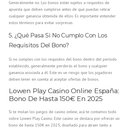
Generalmente no. Los bonos están sujetos a requisitos de
apuesta que deben cumplirse antes de que puedas retirar
cualquier ganancia obtenida de ellos. Es importante entender
estos términos para evitar sorpresas.
5. ¿Qué Pasa Si No Cumplo Con Los
Requisitos Del Bono?
Si no cumples con los requisitos del bono dentro del período
establecido, generalmente perderás el bono y cualquier
ganancia asociada a él. Este es un riesgo que los jugadores
deben tener en cuenta al aceptar ofertas de bonos.
Lowen Play Casino Online España:
Bono De Hasta 150€ En 2025
Si te molan los juegos de casino online, acá te contamos todo
sobre Lowen Play Casino. Este casino se destaca por ofrecer un
bono de hasta 150€ en 2025, diseñado para atraer tanto a