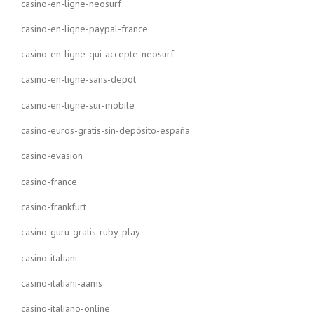
casino-en-ligne-neosurf
casino-en-ligne-paypal-france
casino-en-ligne-qui-accepte-neosurf
casino-en-ligne-sans-depot
casino-en-ligne-sur-mobile
casino-euros-gratis-sin-depósito-españa
casino-evasion
casino-france
casino-frankfurt
casino-guru-gratis-ruby-play
casino-italiani
casino-italiani-aams
casino-italiano-online