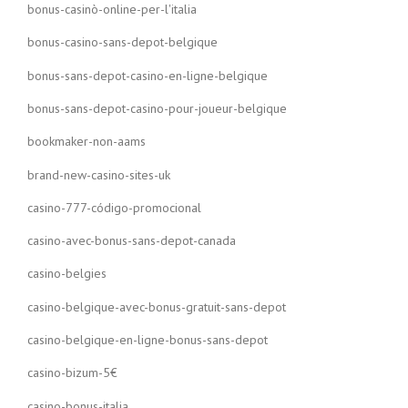
bonus-casinò-online-per-l'italia
bonus-casino-sans-depot-belgique
bonus-sans-depot-casino-en-ligne-belgique
bonus-sans-depot-casino-pour-joueur-belgique
bookmaker-non-aams
brand-new-casino-sites-uk
casino-777-código-promocional
casino-avec-bonus-sans-depot-canada
casino-belgies
casino-belgique-avec-bonus-gratuit-sans-depot
casino-belgique-en-ligne-bonus-sans-depot
casino-bizum-5€
casino-bonus-italia