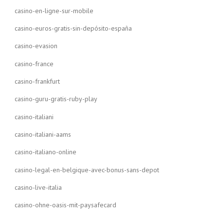
casino-en-ligne-sur-mobile
casino-euros-gratis-sin-depósito-españa
casino-evasion
casino-france
casino-frankfurt
casino-guru-gratis-ruby-play
casino-italiani
casino-italiani-aams
casino-italiano-online
casino-legal-en-belgique-avec-bonus-sans-depot
casino-live-italia
casino-ohne-oasis-mit-paysafecard