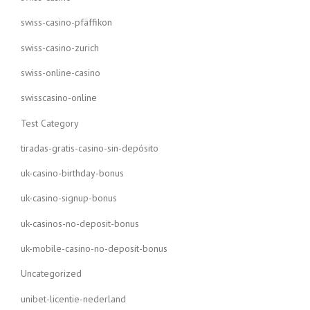
swiss-casino-pfäffikon
swiss-casino-zurich
swiss-online-casino
swisscasino-online
Test Category
tiradas-gratis-casino-sin-depósito
uk-casino-birthday-bonus
uk-casino-signup-bonus
uk-casinos-no-deposit-bonus
uk-mobile-casino-no-deposit-bonus
Uncategorized
unibet-licentie-nederland