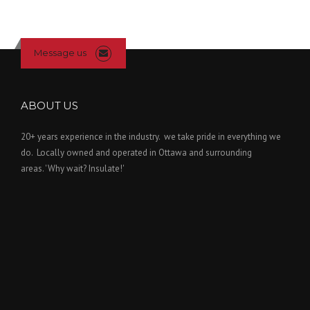
Message us
ABOUT US
20+ years experience in the industry. we take pride in everything we
do. Locally owned and operated in Ottawa and surrounding
areas. 'Why wait? Insulate!'