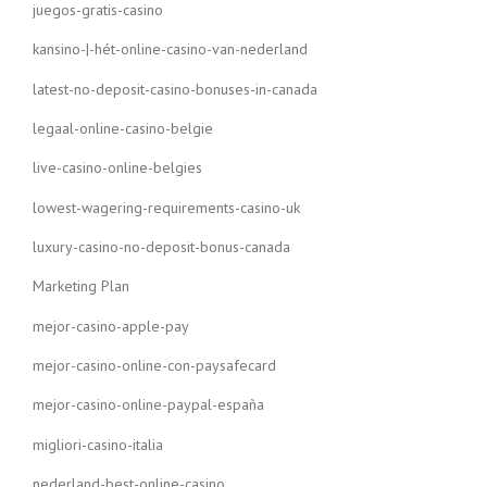
juegos-gratis-casino
kansino-|-hét-online-casino-van-nederland
latest-no-deposit-casino-bonuses-in-canada
legaal-online-casino-belgie
live-casino-online-belgies
lowest-wagering-requirements-casino-uk
luxury-casino-no-deposit-bonus-canada
Marketing Plan
mejor-casino-apple-pay
mejor-casino-online-con-paysafecard
mejor-casino-online-paypal-españa
migliori-casino-italia
nederland-best-online-casino