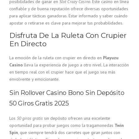
posibilidades de ganar en
Slot Crazy Casino
. Este casino en línea
confiable y de buena reputación ofrece diversas oportunidades
para aplicar tácticas ganadoras. Estar informado y saber cuándo
apostar o retirarse es clave para mejorar tus probabilidades.
Disfruta De La Ruleta Con Crupier
En Directo
La emoción de la ruleta con crupier en directo en
Playuzu
Casino
lleva la experiencia de juego a otro nivel. La interacción
en tiempo real con el crupier hace que el juego sea más
envolvente y emocionante.
Sin Rollover Casino Bono Sin Depósito
50 Giros Gratis 2025
Los
50 giros gratis
sin depósito ofrecen una excelente
oportunidad para probar juegos como la tragamonedas
Twin
Spin
, que siempre tendrá dos carretes que giran juntos con