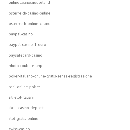
onlinecasinosnederland
osterreich-casino-online
osterreich-online-casino
paypal-casino
paypal-casino-1-euro
paysafecard-casino
photo-roulette-app
poker-italiano-online-gratis-senza-registrazione
real-online-pokies
siti-slot-italiani
skrill-casino-deposit
slot-gratis-online
swiss-casino