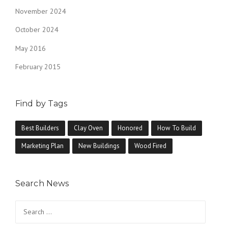
November 2024
October 2024
May 2016
February 2015
Find by Tags
Best Builders
Clay Oven
Honored
How To Build
Marketing Plan
New Buildings
Wood Fired
Search News
Search
for: