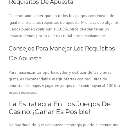
Requisitos De Apuesta
Es importante saber que no todos los juegos contribuyen de
igual manera a los requisitos de apuesta. Mientras que algunos
juegos pueden contribuir al 100%, otros pueden tener un
impacto menor, por lo que es crucial elegir sabiamente.
Consejos Para Manejar Los Requisitos
De Apuesta
Para maximizar tus oportunidades y disfrutar de las tiradas
gratis, es recomendable elegir ofertas con requisitos de
apuesta más bajos y jugar en juegos que contribuyan al 100% a
estos requisitos.
La Estrategia En Los Juegos De
Casino: ¡Ganar Es Posible!
No hay duda de que una buena estrategia puede aumentar tus