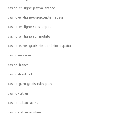
casino-en-ligne-paypal-france
casino-en-ligne-qui-accepte-neosurf
casino-en-ligne-sans-depot
casino-en-ligne-sur-mobile
casino-euros-gratis-sin-depósito-españa
casino-evasion
casino-france
casino-frankfurt
casino-guru-gratis-ruby-play
casino-italiani
casino-italiani-aams
casino-italiano-online