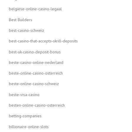
belgiese-online-casino-legaal
Best Builders
best-casino-schweiz
best-casino-that-accepts-skrill-deposits
best-uk-casino-deposit-bonus
beste-casino-online-nederland
beste-online-casino-osterreich
beste-online-casino-schweiz
beste-visa-casino
besten-online-casino-osterreich
betting-companies
billionaire-online-slots