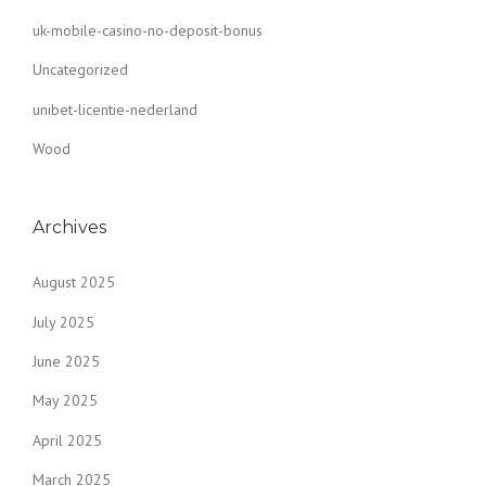
uk-mobile-casino-no-deposit-bonus
Uncategorized
unibet-licentie-nederland
Wood
Archives
August 2025
July 2025
June 2025
May 2025
April 2025
March 2025