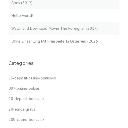
Apes (2017)
Hello world!
Watch and Download Movie The Foreigner (2017)
Ohne Einzahlung Mit Freispiele In Österreich 2025
Categories
£5-deposit-casino-bonus-uk
007-online-pokies
10-deposit-bonus-uk
20-euros-gratis
200-casino-bonus-uk