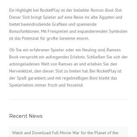
Ein Highlight bei RocketPlay ist der beliebte
Ramses Book Slot
.
Dieser Slot bringt Spieler auf eine Reise ins alte Ägypten und
bietet beeindruckende Grafiken und spannende
Bonusfunktionen. Mit Freispielen und expandierenden Symbolen
ist das Potenzial für große Gewinne enorm.
Ob Sie ein erfahrener Spieler oder ein Neuling sind, Ramses
Book verspricht ein aufregendes Erlebnis. Schließen Sie sich der
actiongeladenen Welt von Ramses an und erleben Sie den
Nervenkitzel, den dieser Slot zu bieten hat. Bei RocketPlay ist
der Spaß garantiert, und mit regelmäßigen Boni bleibt das
Spielerlebnis immer frisch und fesselnd.
Recent News
Watch and Download Full Movie War for the Planet of the