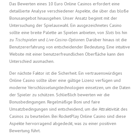
Das Bewerten eines 10 Euro Online Casinos erfordert eine
detaillierte Analyse verschiedener Aspekte, die über das bloße
Bonusangebot hinausgehen. Unser Ansatz beginnt mit der
Untersuchung der Spielauswahl. Ein ausgezeichnetes Casino
sollte eine breite Palette an Spielen anbieten, von
Slots
bis hin
zu
Tischspielen
und
Live-Casino-Optionen
. Darüber hinaus ist die
Benutzererfahrung von entscheidender Bedeutung. Eine intuitive
Website mit einer benutzerfreundlichen Oberfläche kann den
Unterschied ausmachen.
Der nächste Faktor ist die Sicherheit. Ein vertrauenswürdiges
Online Casino sollte über eine gültige Lizenz verfügen und
moderne Verschlüsselungstechnologien einsetzen, um die Daten
der Spieler zu schützen. Schließlich bewerten wir die
Bonusbedingungen. Regelmäßige Boni und faire
Umsatzbedingungen sind entscheidend, um die Attraktivität des
Casinos zu beurteilen. Bei RocketPlay Online Casino sind diese
Aspekte hervorragend abgedeckt, was zu einer positiven
Bewertung führt.