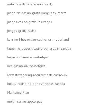
instant-bank-transfer-casino-uk
juego-de-casino-gratis-lucky-lady-charm
juegos-casino-gratis-las-vegas
juegos-gratis-casino
kansino-|-hét-online-casino-van-nederland
latest-no-deposit-casino-bonuses-in-canada
legaal-online-casino-belgie
live-casino-online-belgies
lowest-wagering-requirements-casino-uk
luxury-casino-no-deposit-bonus-canada
Marketing Plan
mejor-casino-apple-pay