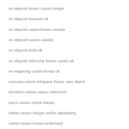
no-deposit-bonus-casino-belgie
no-deposit-bonuses-uk
no-deposit-casino-bonus-canada
no-deposit-casino-canada
no-deposit-slots-uk
no-deposit-welcome-bonus-casino-uk
no-wagering-casino-bonus-uk
nouveau-casino-belgique-bonus-sans-depot
novoline-online-casino-osterreich
nuovi-casino-online-italiani
online-casino-belgie-snelle-uitbetaling
online-casino-bonus-nederland