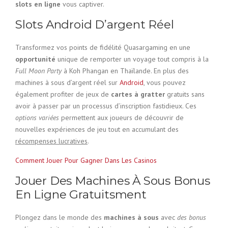
slots en ligne
vous captiver.
Slots Android D’argent Réel
Transformez vos points de fidélité
Quasargaming
en une
opportunité
unique de remporter un voyage tout compris à la
Full Moon Party
à Koh Phangan en Thaïlande. En plus des
machines à sous d’argent réel sur
Android
, vous pouvez
également profiter de jeux de
cartes à gratter
gratuits sans
avoir à passer par un processus d’inscription fastidieux. Ces
options variées
permettent aux joueurs de découvrir de
nouvelles
expériences de jeu
tout en accumulant des
récompenses lucratives
.
Comment Jouer Pour Gagner Dans Les Casinos
Jouer Des Machines À Sous Bonus
En Ligne Gratuitsment
Plongez dans le monde des
machines à sous
avec
des bonus