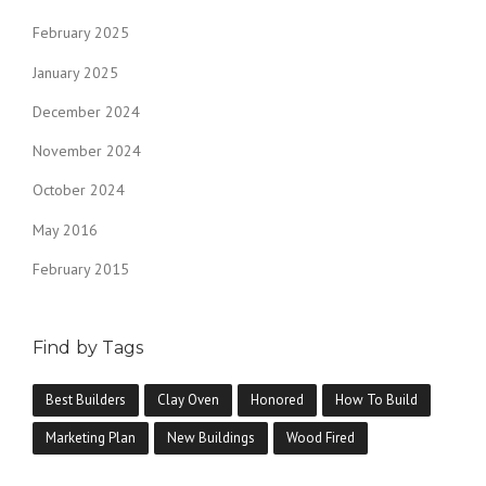
February 2025
January 2025
December 2024
November 2024
October 2024
May 2016
February 2015
Find by Tags
Best Builders
Clay Oven
Honored
How To Build
Marketing Plan
New Buildings
Wood Fired