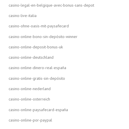
casino-legal-en-belgique-avec-bonus-sans-depot
casino-live-italia
casino-ohne-oasis-mit-paysafecard
casino-online-bono-sin-depósito-winner
casino-online-deposit-bonus-uk
casino-online-deutschland
casino-online-dinero-real-españa
casino-online-gratis-sin-depósito
casino-online-nederland
casino-online-osterreich
casino-online-paysafecard-españa
casino-online-por-paypal