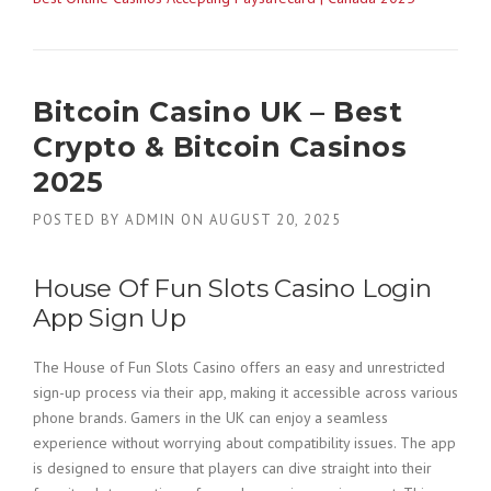
Bitcoin Casino UK – Best
Crypto & Bitcoin Casinos
2025
POSTED BY
ADMIN
ON
AUGUST 20, 2025
House Of Fun Slots Casino Login
App Sign Up
The House of Fun Slots Casino offers an easy and unrestricted
sign-up process via their app, making it accessible across various
phone brands. Gamers in the UK can enjoy a seamless
experience without worrying about compatibility issues. The app
is designed to ensure that players can dive straight into their