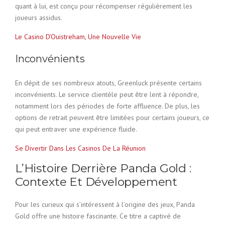
quant à lui, est conçu pour récompenser régulièrement les
joueurs assidus.
Le Casino D’Ouistreham, Une Nouvelle Vie
Inconvénients
En dépit de ses nombreux atouts, Greenluck présente certains
inconvénients. Le service clientèle peut être lent à répondre,
notamment lors des périodes de forte affluence. De plus, les
options de retrait peuvent être limitées pour certains joueurs, ce
qui peut entraver une expérience fluide.
Se Divertir Dans Les Casinos De La Réunion
L’Histoire Derrière Panda Gold :
Contexte Et Développement
Pour les curieux qui s’intéressent à l’origine des jeux, Panda
Gold offre une histoire fascinante. Ce titre a captivé de