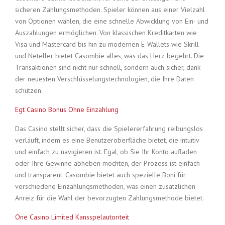
sicheren Zahlungsmethoden. Spieler können aus einer Vielzahl
von Optionen wählen, die eine schnelle Abwicklung von Ein- und
Auszahlungen ermöglichen. Von klassischen Kreditkarten wie
Visa und Mastercard bis hin zu modernen E-Wallets wie Skrill
und Neteller bietet Casombie alles, was das Herz begehrt. Die
Transaktionen sind nicht nur schnell, sondern auch sicher, dank
der neuesten Verschlüsselungstechnologien, die Ihre Daten
schützen.
Egt Casino Bonus Ohne Einzahlung
Das Casino stellt sicher, dass die Spielererfahrung reibungslos
verläuft, indem es eine Benutzeroberfläche bietet, die intuitiv
und einfach zu navigieren ist. Egal, ob Sie Ihr Konto aufladen
oder Ihre Gewinne abheben möchten, der Prozess ist einfach
und transparent. Casombie bietet auch spezielle Boni für
verschiedene Einzahlungsmethoden, was einen zusätzlichen
Anreiz für die Wahl der bevorzugten Zahlungsmethode bietet.
One Casino Limited Kansspelautoriteit