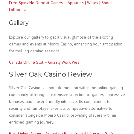
Free Spins No Deposit Games – Apparels | Wears | Shoes |
Lolbod.ca
Gallery
Explore our gallery to get a visual glimpse of the exciting
games and events at Monro Casino, enhancing your anticipation
for thrilling gaming sessions.
Canada Online Slot – Grizzly Work Wear
Silver Oak Casino Review
Silver Oak Casino is a notable mention within the online gaming
community, offering an extensive selection of games, impressive
bonuses, and a user-friendly interface. Its commitment to
security and fair play makes it a competitive alternative to
consider alongside Monro Casino, providing players with an
enriched gaming journey.
Best Online Casinos Accepting Paysafecard | Canada 2025