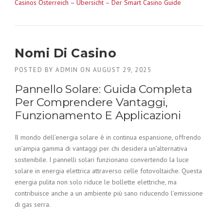
Casinos Österreich – Übersicht – Der Smart Casino Guide
Nomi Di Casino
POSTED BY
ADMIN
ON
AUGUST 29, 2025
Pannello Solare: Guida Completa
Per Comprendere Vantaggi,
Funzionamento E Applicazioni
Il mondo dell’energia solare è in continua espansione, offrendo
un’ampia gamma di vantaggi per chi desidera un’alternativa
sostenibile. I pannelli solari funzionano convertendo la luce
solare in energia elettrica attraverso celle fotovoltaiche. Questa
energia pulita non solo riduce le bollette elettriche, ma
contribuisce anche a un ambiente più sano riducendo l’emissione
di gas serra.