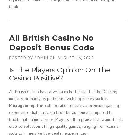
totale.
All British Casino No
Deposit Bonus Code
POSTED BY
ADMIN
ON
AUGUST 16, 2025
Is The Players Opinion On The
Casino Positive?
All British Casino has carved a niche for itself in the iGaming
industry, primarily by partnering with big names such as
Microgaming
. This collaboration ensures a premium gaming
experience that attracts a broader audience compared to
traditional online casinos. Players often praise the casino for its
diverse selection of high-quality games, ranging from classic
slots to immersive live dealer experiences.