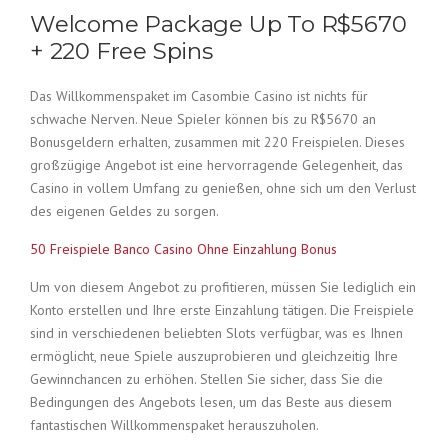
Welcome Package Up To R$5670
+ 220 Free Spins
Das Willkommenspaket im Casombie Casino ist nichts für
schwache Nerven. Neue Spieler können bis zu R$5670 an
Bonusgeldern erhalten, zusammen mit 220 Freispielen. Dieses
großzügige Angebot ist eine hervorragende Gelegenheit, das
Casino in vollem Umfang zu genießen, ohne sich um den Verlust
des eigenen Geldes zu sorgen.
50 Freispiele Banco Casino Ohne Einzahlung Bonus
Um von diesem Angebot zu profitieren, müssen Sie lediglich ein
Konto erstellen und Ihre erste Einzahlung tätigen. Die Freispiele
sind in verschiedenen beliebten Slots verfügbar, was es Ihnen
ermöglicht, neue Spiele auszuprobieren und gleichzeitig Ihre
Gewinnchancen zu erhöhen. Stellen Sie sicher, dass Sie die
Bedingungen des Angebots lesen, um das Beste aus diesem
fantastischen Willkommenspaket herauszuholen.