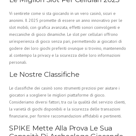
Vi sentirete come si sta giocando in un vero casinò, sicuri e
anonimi. Il 2025 promette di essere un anno innovativo per le
slot mobili, con grafica avanzata, effetti sonori coinvolgenti e
meccaniche di gioco dinamiche. Le slot per cellulari offrono
un’esperienza di gioco senza pari, permettendo ai giocatori di
godere dei loro giochi preferiti ovunque si trovino, mantenendo
al contempo la privacy e la sicurezza delle loro informazioni
personali.
Le Nostre Classifiche
Le classifiche dei casinò sono strumenti preziosi per aiutare i
giocatori a scegliere le migliori piattaforme di gioco.
Consideriamo diversi fattori, tra cui la qualità del servizio clienti,
la varietà di giochi disponibili e la sicurezza delle transazioni
finanziarie, per fornire raccomandazioni affidabili e pertinenti.
SPIKE Mette Alla Prova Le Sua