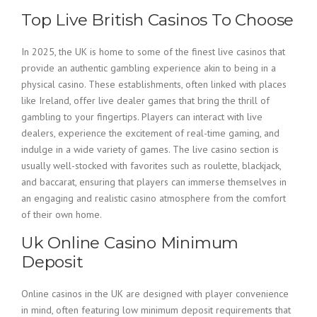
Top Live British Casinos To Choose
In 2025, the UK is home to some of the finest live casinos that
provide an authentic gambling experience akin to being in a
physical casino. These establishments, often linked with places
like Ireland, offer live dealer games that bring the thrill of
gambling to your fingertips. Players can interact with live
dealers, experience the excitement of real-time gaming, and
indulge in a wide variety of games. The live casino section is
usually well-stocked with favorites such as roulette, blackjack,
and baccarat, ensuring that players can immerse themselves in
an engaging and realistic casino atmosphere from the comfort
of their own home.
Uk Online Casino Minimum
Deposit
Online casinos in the UK are designed with player convenience
in mind, often featuring low minimum deposit requirements that