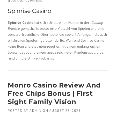
diese Casinos werfen.
Spinrise Casino
Spinrise Casino
hat sich schnell einen Namen in der
iGaming-
Branche
gemacht. Es bietet eine Vielzahl von Spielen und eine
benutzerfreundliche Oberfläche, die sowohl Anfängern als auch
erfahrenen Spielern gefallen dürfte. Während Spinrise Casino
keine Boni anbietet, überzeugt es mit einem umfangreichen
Spielangebot und einem ausgezeichneten Kundensupport, der
rund um die Uhr verfügbar ist.
Monro Casino Review And
Free Chips Bonus | First
Sight Family Vision
POSTED BY
ADMIN
ON
AUGUST 25, 2025