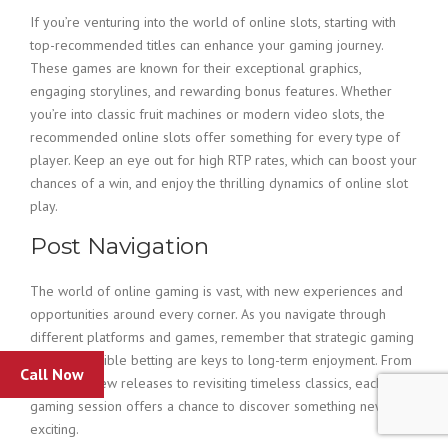
If you’re venturing into the world of online slots, starting with
top-recommended titles can enhance your gaming journey.
These games are known for their exceptional graphics,
engaging storylines, and rewarding bonus features. Whether
you’re into classic fruit machines or modern video slots, the
recommended online slots offer something for every type of
player. Keep an eye out for high RTP rates, which can boost your
chances of a win, and enjoy the thrilling dynamics of online slot
play.
Post Navigation
The world of online gaming is vast, with new experiences and
opportunities around every corner. As you navigate through
different platforms and games, remember that strategic gaming
and responsible betting are keys to long-term enjoyment. From
Call Now
exploring new releases to revisiting timeless classics, each
gaming session offers a chance to discover something new and
exciting.