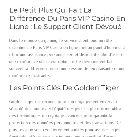
Le Petit Plus Qui Fait La
Différence Du Paris VIP Casino En
Ligne : Le Support Client Dévoué
Dans le monde du gaming, le service client joue un rôle
essentiel. Le Paris VIP Casino en ligne met un point d’honneur à
offrir une assistance personnalisée et disponible, afin d’assurer
une expérience utilisateur optimale. Ce dévouement fait
souvent la différence entre une session de jeu plaisante et une
expérience frustrante.
Les Points Clés De Golden Tiger
Golden Tiger est reconnu pour son engagement envers la
sécurité des joueurs et l’équité des jeux. La plateforme utilise
des technologies de cryptage avancées pour garantir la
protection des données personnelles et des transactions. De
plus, les jeux sont régulièrement audités pour assurer un jeu
équitable, offrant ainsi aux joueurs une tranquillité d’esprit