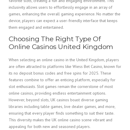
favorite slots, creating a fun and engaging environment. This
inclusivity allows users to effortlessly engage in an array of
games, enhancing the overall gaming experience. No matter the
device, players can expect a user-friendly interface that keeps
them engaged and entertained.
Choosing The Right Type Of
Online Casinos United Kingdom
When selecting an online casino in the United Kingdom, players
are often attracted to platforms like Wiess Bet Casino, known for
its no deposit bonus codes and free spins for 2025. These
features combine to offer an enticing platform, especially for
slot enthusiasts. Slot games remain the cornerstone of most
online casinos, providing endless entertainment options.
However, beyond slots, UK casinos boast diverse gaming
libraries including table games, live dealer games, and more,
ensuring that every player finds something to suit their taste.
This diversity makes the UK online casino scene vibrant and
appealing for both new and seasoned players.