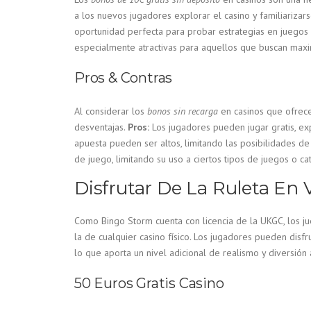
a los nuevos jugadores explorar el casino y familiarizar
oportunidad perfecta para probar estrategias en juegos 
especialmente atractivas para aquellos que buscan maxi
Pros & Contras
Al considerar los
bonos sin recarga
en casinos que ofrecen
desventajas.
Pros:
Los jugadores pueden jugar gratis, expl
apuesta pueden ser altos, limitando las posibilidades de
de juego, limitando su uso a ciertos tipos de juegos o ca
Disfrutar De La Ruleta En 
Como Bingo Storm cuenta con licencia de la UKGC, los 
la de cualquier casino físico. Los jugadores pueden disfr
lo que aporta un nivel adicional de realismo y diversión 
50 Euros Gratis Casino