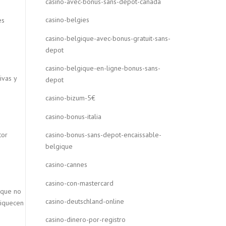
casino-avec-bonus-sans-depot-canada
casino-belgies
es
casino-belgique-avec-bonus-gratuit-sans-
depot
casino-belgique-en-ligne-bonus-sans-
ivas y
depot
casino-bizum-5€
casino-bonus-italia
tor
casino-bonus-sans-depot-encaissable-
belgique
casino-cannes
casino-con-mastercard
nque no
casino-deutschland-online
riquecen
casino-dinero-por-registro