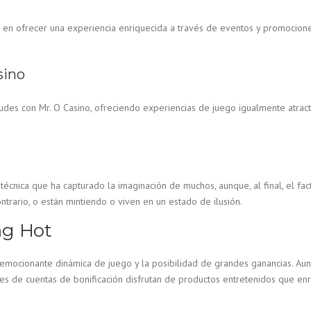
n en ofrecer una experiencia enriquecida a través de eventos y promocion
sino
udes con Mr. O Casino, ofreciendo experiencias de juego igualmente atract
 técnica que ha capturado la imaginación de muchos, aunque, al final, el fac
ntrario, o están mintiendo o viven en un estado de ilusión.
ng Hot
emocionante dinámica de juego y la posibilidad de grandes ganancias. Au
lares de cuentas de bonificación disfrutan de productos entretenidos que en