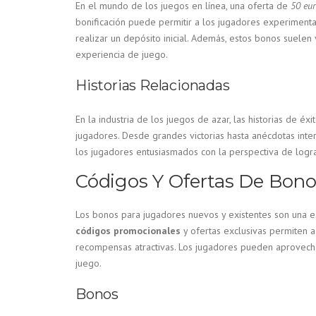
En el mundo de los juegos en línea, una oferta de
50 eur
bonificación puede permitir a los jugadores experimenta
realizar un depósito inicial. Además, estos bonos suel
experiencia de juego.
Historias Relacionadas
En la industria de los juegos de azar, las historias de é
jugadores. Desde grandes victorias hasta anécdotas inter
los jugadores entusiasmados con la perspectiva de logra
Códigos Y Ofertas De Bono
Los bonos para jugadores nuevos y existentes son una e
códigos promocionales
y ofertas exclusivas permiten a 
recompensas atractivas. Los jugadores pueden aprovecha
juego.
Bonos