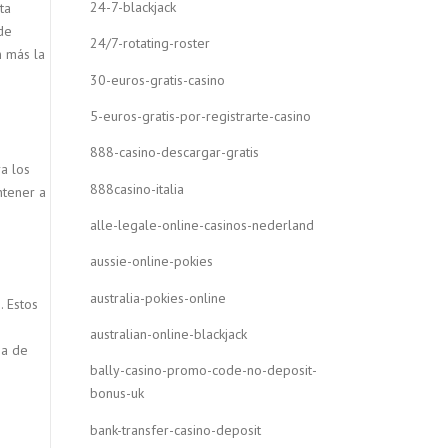
24-7-blackjack
ta
de
24/7-rotating-roster
n más la
30-euros-gratis-casino
5-euros-gratis-por-registrarte-casino
888-casino-descargar-gratis
ra los
888casino-italia
ntener a
alle-legale-online-casinos-nederland
aussie-online-pokies
australia-pokies-online
. Estos
australian-online-blackjack
ia de
bally-casino-promo-code-no-deposit-
bonus-uk
bank-transfer-casino-deposit