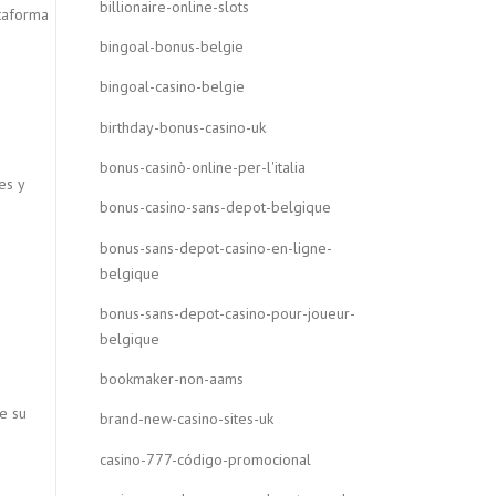
billionaire-online-slots
ataforma
bingoal-bonus-belgie
bingoal-casino-belgie
birthday-bonus-casino-uk
bonus-casinò-online-per-l'italia
es y
bonus-casino-sans-depot-belgique
bonus-sans-depot-casino-en-ligne-
belgique
bonus-sans-depot-casino-pour-joueur-
belgique
bookmaker-non-aams
e su
brand-new-casino-sites-uk
casino-777-código-promocional