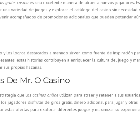
os gratis casino
es una excelente manera de atraer a nuevos jugadores. Es
r una variedad de juegos y explorar el catálogo del casino sin necesidad 
en venir acompañados de promociones adicionales que pueden potenciar aú
xito y los logros destacados a menudo sirven como fuente de inspiración pa
esantes, estas historias contribuyen a enriquecer la cultura del juego y ma
r sus propias hazañas.
s De Mr. O Casino
strategia que los
casinos online
utilizan para atraer y retener a sus usuarios
los jugadores disfrutar de giros gratis, dinero adicional para jugar y otras
r estas ofertas para explorar diferentes juegos y maximizar su experienc