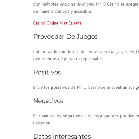
Con múltiples
opciones de idioma
, Mr. O Casino se asegu
de manera cómoda y accesible.
Casino Online Visa España
Proveedor De Juegos
Colaborando con destacados
proveedores de juegos
, Mr. 
experiencias de juego excepcionales.
Positivos
Entre los
positivos
de Mr. O Casino se encuentran sus ge
Negativos
En cuanto a los
negativos
, algunos jugadores podrían e
ubicación.
Datos Interesantes