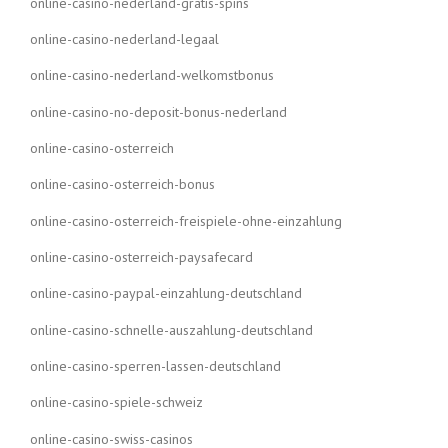
online-casino-nederland-gratis-spins
online-casino-nederland-legaal
online-casino-nederland-welkomstbonus
online-casino-no-deposit-bonus-nederland
online-casino-osterreich
online-casino-osterreich-bonus
online-casino-osterreich-freispiele-ohne-einzahlung
online-casino-osterreich-paysafecard
online-casino-paypal-einzahlung-deutschland
online-casino-schnelle-auszahlung-deutschland
online-casino-sperren-lassen-deutschland
online-casino-spiele-schweiz
online-casino-swiss-casinos