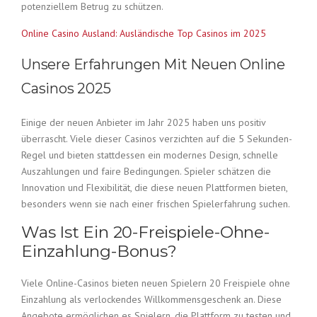
potenziellem Betrug zu schützen.
Online Casino Ausland: Ausländische Top Casinos im 2025
Unsere Erfahrungen Mit Neuen Online
Casinos 2025
Einige der neuen Anbieter im Jahr 2025 haben uns positiv
überrascht. Viele dieser Casinos verzichten auf die 5 Sekunden-
Regel und bieten stattdessen ein modernes Design, schnelle
Auszahlungen und faire Bedingungen. Spieler schätzen die
Innovation und Flexibilität, die diese neuen Plattformen bieten,
besonders wenn sie nach einer frischen Spielerfahrung suchen.
Was Ist Ein 20-Freispiele-Ohne-
Einzahlung-Bonus?
Viele Online-Casinos bieten neuen Spielern 20 Freispiele ohne
Einzahlung als verlockendes Willkommensgeschenk an. Diese
Angebote ermöglichen es Spielern, die Plattform zu testen und