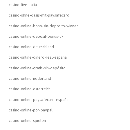
casino-live-italia
casino-ohne-oasis-mit-paysafecard
casino-online-bono-sin-depósito-winner
casino-online-deposit-bonus-uk
casino-online-deutschland
casino-online-dinero-real-españa
casino-online-gratis-sin-depósito
casino-online-nederland
casino-online-osterreich
casino-online-paysafecard-españa
casino-online-por-paypal
casino-online-spielen