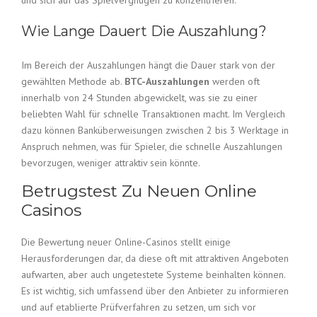
und sich auf das Spielvergnügen zu konzentrieren.
Wie Lange Dauert Die Auszahlung?
Im Bereich der Auszahlungen hängt die Dauer stark von der
gewählten Methode ab.
BTC-Auszahlungen
werden oft
innerhalb von 24 Stunden abgewickelt, was sie zu einer
beliebten Wahl für schnelle Transaktionen macht. Im Vergleich
dazu können Banküberweisungen zwischen 2 bis 3 Werktage in
Anspruch nehmen, was für Spieler, die schnelle Auszahlungen
bevorzugen, weniger attraktiv sein könnte.
Betrugstest Zu Neuen Online
Casinos
Die Bewertung neuer Online-Casinos stellt einige
Herausforderungen dar, da diese oft mit attraktiven Angeboten
aufwarten, aber auch ungetestete Systeme beinhalten können.
Es ist wichtig, sich umfassend über den Anbieter zu informieren
und auf etablierte Prüfverfahren zu setzen, um sich vor