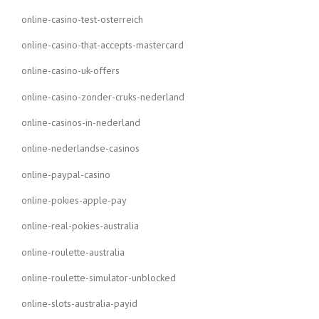
online-casino-test-osterreich
online-casino-that-accepts-mastercard
online-casino-uk-offers
online-casino-zonder-cruks-nederland
online-casinos-in-nederland
online-nederlandse-casinos
online-paypal-casino
online-pokies-apple-pay
online-real-pokies-australia
online-roulette-australia
online-roulette-simulator-unblocked
online-slots-australia-payid