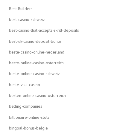
Best Builders
best-casino-schweiz
best-casino-that-accepts-skrill-deposits
best-uk-casino-deposit-bonus
beste-casino-online-nederland
beste-online-casino-osterreich
beste-online-casino-schweiz
beste-visa-casino
besten-online-casino-osterreich
betting-companies
billionaire-online-slots
bingoal-bonus-belgie