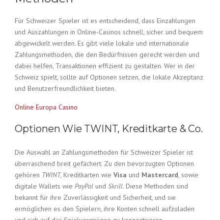
Für Schweizer Spieler ist es entscheidend, dass Einzahlungen
und Auszahlungen in Online-Casinos schnell, sicher und bequem
abgewickelt werden. Es gibt viele lokale und internationale
Zahlungsmethoden, die den Bedürfnissen gerecht werden und
dabei helfen, Transaktionen effizient zu gestalten. Wer in der
Schweiz spielt, sollte auf Optionen setzen, die lokale Akzeptanz
und Benutzerfreundlichkeit bieten.
Online Europa Casino
Optionen Wie TWINT, Kreditkarte & Co.
Die Auswahl an Zahlungsmethoden für Schweizer Spieler ist
überraschend breit gefächert. Zu den bevorzugten Optionen
gehören
TWINT
, Kreditkarten wie
Visa
und
Mastercard
, sowie
digitale Wallets wie
PayPal
und
Skrill
. Diese Methoden sind
bekannt für ihre Zuverlässigkeit und Sicherheit, und sie
ermöglichen es den Spielern, ihre Konten schnell aufzuladen