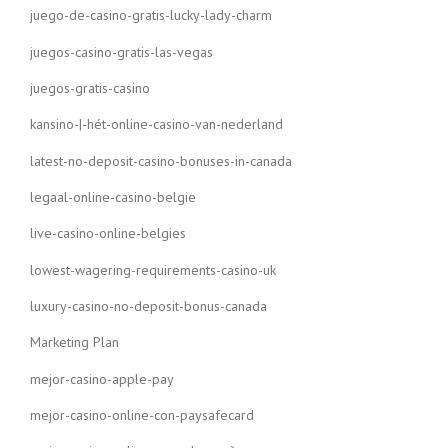
juego-de-casino-gratis-lucky-lady-charm
juegos-casino-gratis-las-vegas
juegos-gratis-casino
kansino-|-hét-online-casino-van-nederland
latest-no-deposit-casino-bonuses-in-canada
legaal-online-casino-belgie
live-casino-online-belgies
lowest-wagering-requirements-casino-uk
luxury-casino-no-deposit-bonus-canada
Marketing Plan
mejor-casino-apple-pay
mejor-casino-online-con-paysafecard