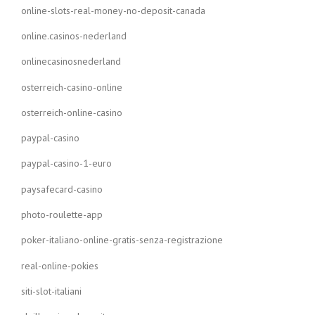
online-slots-real-money-no-deposit-canada
online.casinos-nederland
onlinecasinosnederland
osterreich-casino-online
osterreich-online-casino
paypal-casino
paypal-casino-1-euro
paysafecard-casino
photo-roulette-app
poker-italiano-online-gratis-senza-registrazione
real-online-pokies
siti-slot-italiani