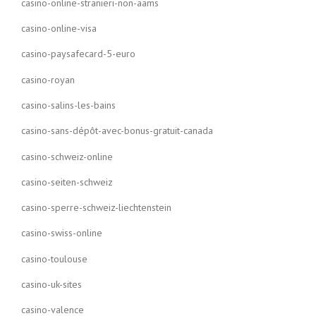
casino-online-stranieri-non-aams
casino-online-visa
casino-paysafecard-5-euro
casino-royan
casino-salins-les-bains
casino-sans-dépôt-avec-bonus-gratuit-canada
casino-schweiz-online
casino-seiten-schweiz
casino-sperre-schweiz-liechtenstein
casino-swiss-online
casino-toulouse
casino-uk-sites
casino-valence