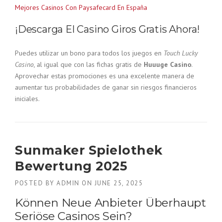
Mejores Casinos Con Paysafecard En España
¡Descarga El Casino Giros Gratis Ahora!
Puedes utilizar un bono para todos los juegos en
Touch Lucky
Casino
, al igual que con las fichas gratis de
Huuuge Casino
.
Aprovechar estas promociones es una excelente manera de
aumentar tus probabilidades de ganar sin riesgos financieros
iniciales.
Sunmaker Spielothek
Bewertung 2025
POSTED BY
ADMIN
ON
JUNE 25, 2025
Können Neue Anbieter Überhaupt
Seriöse Casinos Sein?