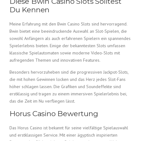
Diese Bwin Casino Slots Solltest
Du Kennen
Meine Erfahrung mit den Bwin Casino Slots sind hervorragend.
Bwin bietet eine beeindruckende Auswahl an Slot-Spielen, die
sowohl Anfängern als auch erfahrenen Spielern ein spannendes
Spielerlebnis bieten. Einige der bekanntesten Slots umfassen
klassische Spielautomaten sowie moderne Video-Slots mit
aufregenden Themen und innovativen Features.
Besonders hervorzuheben sind die progressiven Jackpot-Slots,
die mit hohen Gewinnen locken und das Herz jedes Slot-Fans
höher schlagen lassen. Die Grafiken und Soundeffekte sind
erstklassig und tragen zu einem immersiven Spielerlebnis bei,
das die Zeit im Nu verfliegen lässt.
Horus Casino Bewertung
Das Horus Casino ist bekannt für seine vielfältige Spielauswahl
und erstklassigen Service. Mit einer ägyptisch inspirierten