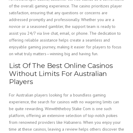
of the overall gaming experience. The casino prioritizes player
satisfaction, ensuring that any questions or concerns are
addressed promptly and professionally. Whether you are a
novice or a seasoned gambler, the support team is ready to
assist you 24/7 via live chat, email, or phone. The dedication to
offering reliable assistance helps create a seamless and
enjoyable gaming journey, making it easier for players to focus
on what truly matters—winning big and having fun.
List Of The Best Online Casinos
Without Limits For Australian
Players
For Australian players looking for a boundless gaming
experience, the search for casinos with no wagering limits can
be quite rewarding. Winwiththeboy Stake Com is one such
platform, offering an extensive selection of top-notch pokies
from renowned providers like Habanero. When you enjoy your
time at these casinos, leaving a review helps others discover the