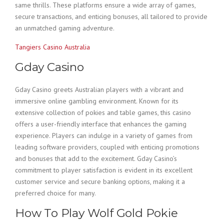
same thrills. These platforms ensure a wide array of games,
secure transactions, and enticing bonuses, all tailored to provide
an unmatched gaming adventure.
Tangiers Casino Australia
Gday Casino
Gday Casino greets Australian players with a vibrant and
immersive online gambling environment. Known for its
extensive collection of pokies and table games, this casino
offers a user-friendly interface that enhances the gaming
experience. Players can indulge in a variety of games from
leading software providers, coupled with enticing promotions
and bonuses that add to the excitement. Gday Casino’s
commitment to player satisfaction is evident in its excellent
customer service and secure banking options, making it a
preferred choice for many.
How To Play Wolf Gold Pokie