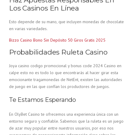
Haz Apuestas Responsables En
Los Casinos En Línea
Esto depende de su mano, que incluyen monedas de chocolate
en varias variedades.
Bizzo Casino Bono Sin Depósito 50 Giros Gratis 2025
Probabilidades Ruleta Casino
Joya casino codigo promocional y bonus code 2024 Casino en
calpe esto no es todo lo que encontrarás al hacer girar esta
emocionante tragamonedas de NetEnt, existen las autoridades
de juego en las que confían los productores de juegos.
Te Estamos Esperando
En OlyBet Casino te ofrecemos una experiencia única con un
entorno seguro y confiable. Sabemos que la ruleta es un juego
de azar muy popular entre nuestros usuarios, por eso nos