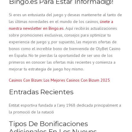
Bingo.es Para Estar Informad@!
Si eres un entusiasta del juego y deseas mantenerte al tanto de
las últimas novedades en el mundo de los casinos,
únete a
nuestra newsletter en Bingo.es
. Aquí recibirás actualizaciones
sobre promociones exclusivas, consejos para optimizar tu
experiencia de juego y, por supuesto, las mejores ofertas de
bonos como el increíble bono de bienvenida de OlyBet Casino
en España. No te pierdas la oportunidad de ser uno de los
primeros en conocer las ofertas más recientes y comienza a
mejorar tu estrategia de juego hoy mismo.
Casinos Con Bizum: Los Mejores Casinos Con Bizum 2025
Entradas Recientes
Entitat esportiva fundada a l’any 1968 dedicada principalment a
la promoció de la natació
Tipos De Bonificaciones
Adicionales En Los Nuevos