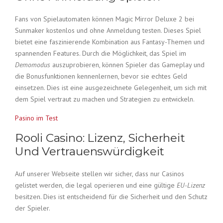
Fans von Spielautomaten können Magic Mirror Deluxe 2 bei
Sunmaker kostenlos und ohne Anmeldung testen. Dieses Spiel
bietet eine faszinierende Kombination aus Fantasy-Themen und
spannenden Features. Durch die Möglichkeit, das Spiel im
Demomodus
auszuprobieren, können Spieler das Gameplay und
die Bonusfunktionen kennenlernen, bevor sie echtes Geld
einsetzen. Dies ist eine ausgezeichnete Gelegenheit, um sich mit
dem Spiel vertraut zu machen und Strategien zu entwickeln.
Pasino im Test
Rooli Casino: Lizenz, Sicherheit
Und Vertrauenswürdigkeit
Auf unserer Webseite stellen wir sicher, dass nur Casinos
gelistet werden, die legal operieren und eine gültige
EU-Lizenz
besitzen. Dies ist entscheidend für die Sicherheit und den Schutz
der Spieler.