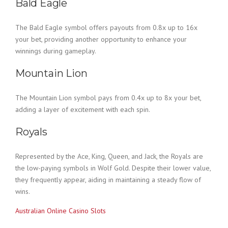
Bald Eagle
The Bald Eagle symbol offers payouts from 0.8x up to 16x
your bet, providing another opportunity to enhance your
winnings during gameplay.
Mountain Lion
The Mountain Lion symbol pays from 0.4x up to 8x your bet,
adding a layer of excitement with each spin.
Royals
Represented by the Ace, King, Queen, and Jack, the Royals are
the low-paying symbols in Wolf Gold. Despite their lower value,
they frequently appear, aiding in maintaining a steady flow of
wins.
Australian Online Casino Slots