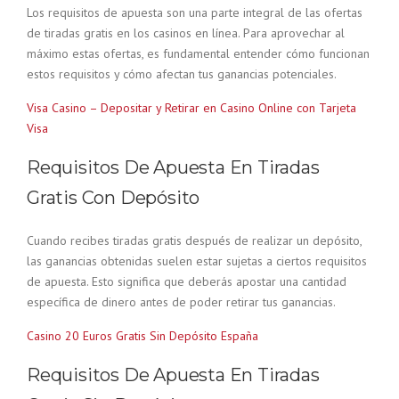
Los requisitos de apuesta son una parte integral de las ofertas
de tiradas gratis en los casinos en línea. Para aprovechar al
máximo estas ofertas, es fundamental entender cómo funcionan
estos requisitos y cómo afectan tus ganancias potenciales.
Visa Casino – Depositar y Retirar en Casino Online con Tarjeta
Visa
Requisitos De Apuesta En Tiradas
Gratis Con Depósito
Cuando recibes tiradas gratis después de realizar un depósito,
las ganancias obtenidas suelen estar sujetas a ciertos requisitos
de apuesta. Esto significa que deberás apostar una cantidad
específica de dinero antes de poder retirar tus ganancias.
Casino 20 Euros Gratis Sin Depósito España
Requisitos De Apuesta En Tiradas