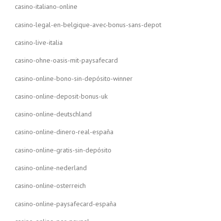
casino-italiano-online
casino-legal-en-belgique-avec-bonus-sans-depot
casino-live-italia
casino-ohne-oasis-mit-paysafecard
casino-online-bono-sin-depósito-winner
casino-online-deposit-bonus-uk
casino-online-deutschland
casino-online-dinero-real-españa
casino-online-gratis-sin-depósito
casino-online-nederland
casino-online-osterreich
casino-online-paysafecard-españa