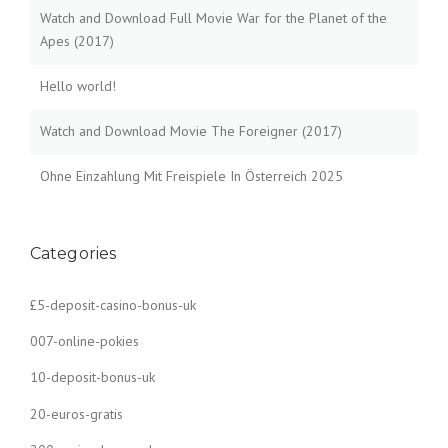
Watch and Download Full Movie War for the Planet of the
Apes (2017)
Hello world!
Watch and Download Movie The Foreigner (2017)
Ohne Einzahlung Mit Freispiele In Österreich 2025
Categories
£5-deposit-casino-bonus-uk
007-online-pokies
10-deposit-bonus-uk
20-euros-gratis