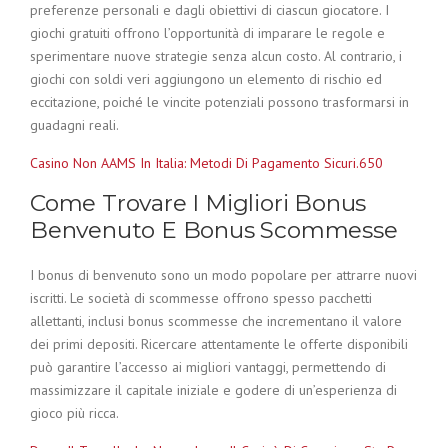
preferenze personali e dagli obiettivi di ciascun giocatore. I
giochi gratuiti offrono l’opportunità di imparare le regole e
sperimentare nuove strategie senza alcun costo. Al contrario, i
giochi con soldi veri aggiungono un elemento di rischio ed
eccitazione, poiché le vincite potenziali possono trasformarsi in
guadagni reali.
Casino Non AAMS In Italia: Metodi Di Pagamento Sicuri.650
Come Trovare I Migliori Bonus
Benvenuto E Bonus Scommesse
I bonus di benvenuto sono un modo popolare per attrarre nuovi
iscritti. Le società di scommesse offrono spesso pacchetti
allettanti, inclusi bonus scommesse che incrementano il valore
dei primi depositi. Ricercare attentamente le offerte disponibili
può garantire l’accesso ai migliori vantaggi, permettendo di
massimizzare il capitale iniziale e godere di un’esperienza di
gioco più ricca.