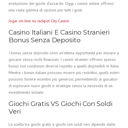
evoluzione dei giochi d’azzardo. Oggi, i casinò online offrono
una vasta gamma di opzioni per tutti i gusti.
Jogar on-line no Jackpot City Casino
Casino Italiani E Casino Stranieri
Bonus Senza Deposito
I bonus senza deposito sono un’ottima opportunità per iniziare a
giocare senza rischi finanziari. I casinò stranieri offrono spesso
bonus con condizioni diverse rispetto a quelli disponibili in Italia.
Mentre i bonus italiani possono essere più restrittivi, quelli esteri
possono fornire incentivi più generosi, permettendo ai giocatori
di esplorare nuovi giochi e strategie senza la necessità di un
investimento iniziale.
Giochi Gratis VS Giochi Con Soldi
Veri
La scelta tra giochi gratis e giochi con soldi veri dipende dalle