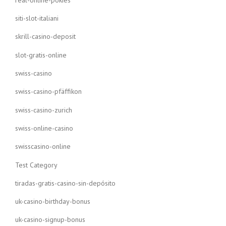
siti-slot-italiani
skrill-casino-deposit
slot-gratis-online
swiss-casino
swiss-casino-pfäffikon
swiss-casino-zurich
swiss-online-casino
swisscasino-online
Test Category
tiradas-gratis-casino-sin-depósito
uk-casino-birthday-bonus
uk-casino-signup-bonus