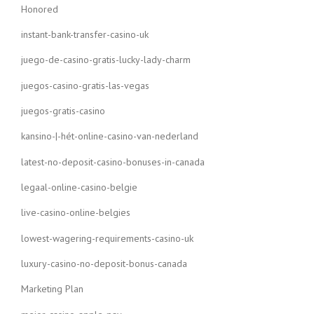
Honored
instant-bank-transfer-casino-uk
juego-de-casino-gratis-lucky-lady-charm
juegos-casino-gratis-las-vegas
juegos-gratis-casino
kansino-|-hét-online-casino-van-nederland
latest-no-deposit-casino-bonuses-in-canada
legaal-online-casino-belgie
live-casino-online-belgies
lowest-wagering-requirements-casino-uk
luxury-casino-no-deposit-bonus-canada
Marketing Plan