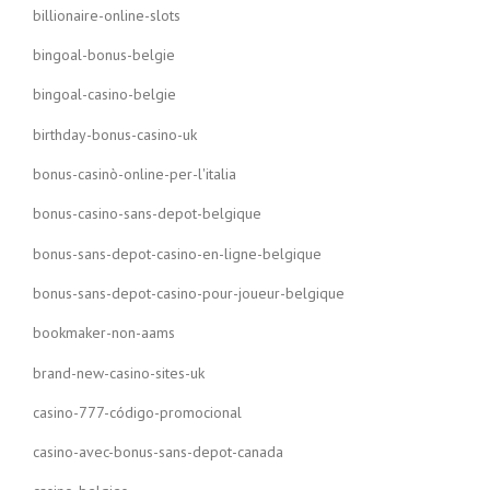
billionaire-online-slots
bingoal-bonus-belgie
bingoal-casino-belgie
birthday-bonus-casino-uk
bonus-casinò-online-per-l'italia
bonus-casino-sans-depot-belgique
bonus-sans-depot-casino-en-ligne-belgique
bonus-sans-depot-casino-pour-joueur-belgique
bookmaker-non-aams
brand-new-casino-sites-uk
casino-777-código-promocional
casino-avec-bonus-sans-depot-canada