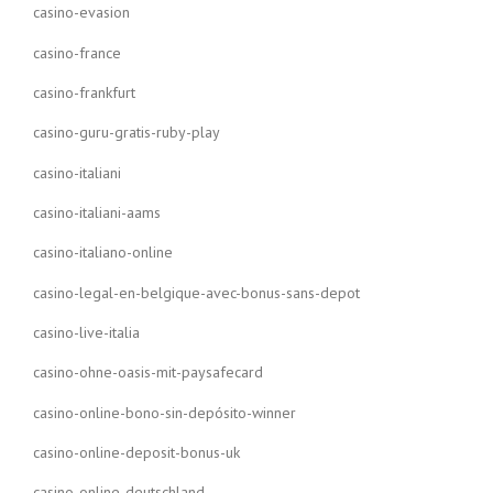
casino-evasion
casino-france
casino-frankfurt
casino-guru-gratis-ruby-play
casino-italiani
casino-italiani-aams
casino-italiano-online
casino-legal-en-belgique-avec-bonus-sans-depot
casino-live-italia
casino-ohne-oasis-mit-paysafecard
casino-online-bono-sin-depósito-winner
casino-online-deposit-bonus-uk
casino-online-deutschland