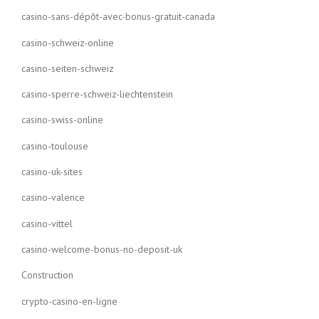
casino-sans-dépôt-avec-bonus-gratuit-canada
casino-schweiz-online
casino-seiten-schweiz
casino-sperre-schweiz-liechtenstein
casino-swiss-online
casino-toulouse
casino-uk-sites
casino-valence
casino-vittel
casino-welcome-bonus-no-deposit-uk
Construction
crypto-casino-en-ligne