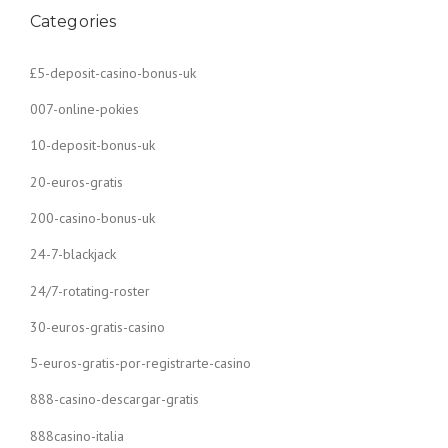
Categories
£5-deposit-casino-bonus-uk
007-online-pokies
10-deposit-bonus-uk
20-euros-gratis
200-casino-bonus-uk
24-7-blackjack
24/7-rotating-roster
30-euros-gratis-casino
5-euros-gratis-por-registrarte-casino
888-casino-descargar-gratis
888casino-italia