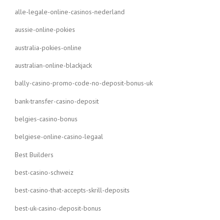
alle-legale-online-casinos-nederland
aussie-online-pokies
australia-pokies-online
australian-online-blackjack
bally-casino-promo-code-no-deposit-bonus-uk
bank-transfer-casino-deposit
belgies-casino-bonus
belgiese-online-casino-legaal
Best Builders
best-casino-schweiz
best-casino-that-accepts-skrill-deposits
best-uk-casino-deposit-bonus