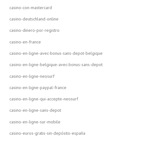
casino-con-mastercard
casino-deutschland-online
casino-dinero-por-registro
casino-en-france
casino-en-ligne-avec-bonus-sans-depot-belgique
casino-en-ligne-belgique-avec-bonus-sans-depot
casino-en-ligne-neosurf
casino-en-ligne-paypal-france
casino-en-ligne-qui-accepte-neosurf
casino-en-ligne-sans-depot
casino-en-ligne-sur-mobile
casino-euros-gratis-sin-depósito-españa