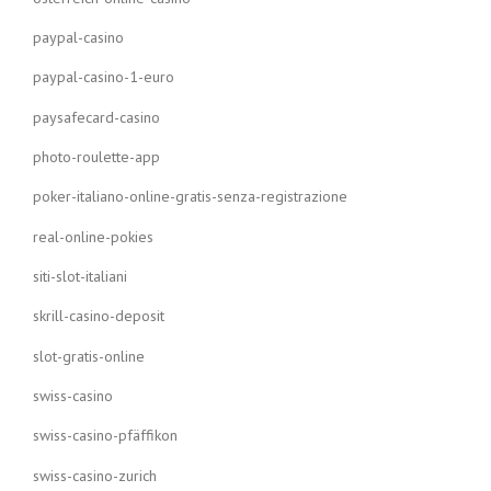
paypal-casino
paypal-casino-1-euro
paysafecard-casino
photo-roulette-app
poker-italiano-online-gratis-senza-registrazione
real-online-pokies
siti-slot-italiani
skrill-casino-deposit
slot-gratis-online
swiss-casino
swiss-casino-pfäffikon
swiss-casino-zurich