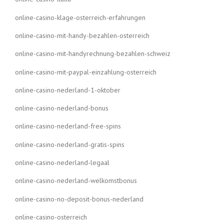
online-casino-klage-osterreich-erfahrungen
online-casino-mit-handy-bezahlen-osterreich
online-casino-mit-handyrechnung-bezahlen-schweiz
online-casino-mit-paypal-einzahlung-osterreich
online-casino-nederland-1-oktober
online-casino-nederland-bonus
online-casino-nederland-free-spins
online-casino-nederland-gratis-spins
online-casino-nederland-legaal
online-casino-nederland-welkomstbonus
online-casino-no-deposit-bonus-nederland
online-casino-osterreich