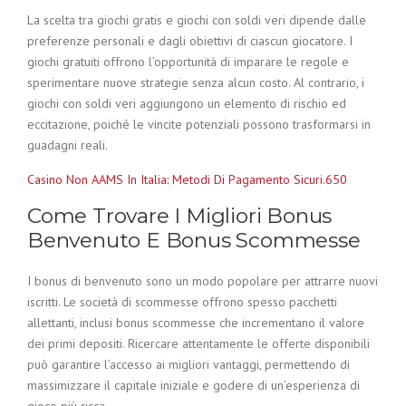
La scelta tra giochi gratis e giochi con soldi veri dipende dalle
preferenze personali e dagli obiettivi di ciascun giocatore. I
giochi gratuiti offrono l’opportunità di imparare le regole e
sperimentare nuove strategie senza alcun costo. Al contrario, i
giochi con soldi veri aggiungono un elemento di rischio ed
eccitazione, poiché le vincite potenziali possono trasformarsi in
guadagni reali.
Casino Non AAMS In Italia: Metodi Di Pagamento Sicuri.650
Come Trovare I Migliori Bonus
Benvenuto E Bonus Scommesse
I bonus di benvenuto sono un modo popolare per attrarre nuovi
iscritti. Le società di scommesse offrono spesso pacchetti
allettanti, inclusi bonus scommesse che incrementano il valore
dei primi depositi. Ricercare attentamente le offerte disponibili
può garantire l’accesso ai migliori vantaggi, permettendo di
massimizzare il capitale iniziale e godere di un’esperienza di