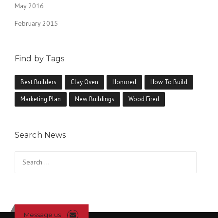
May 2016
February 2015
Find by Tags
Best Builders
Clay Oven
Honored
How To Build
Marketing Plan
New Buildings
Wood Fired
Search News
Search
for:
Message us