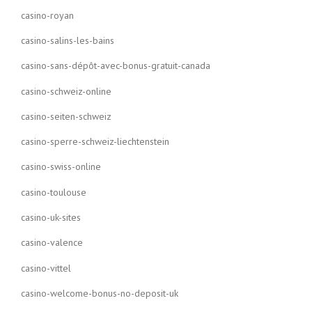
casino-royan
casino-salins-les-bains
casino-sans-dépôt-avec-bonus-gratuit-canada
casino-schweiz-online
casino-seiten-schweiz
casino-sperre-schweiz-liechtenstein
casino-swiss-online
casino-toulouse
casino-uk-sites
casino-valence
casino-vittel
casino-welcome-bonus-no-deposit-uk