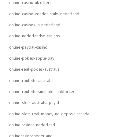
online-casino-uk-offers
online-casino-zonder-cruks-nederland
online-casinos-in-nederland
online-nederlandse-casinos
online-paypal-casino
online-pokies-apple-pay
online-real-pokies-australia
online-roulette-australia
online-roulette-simulator-unblocked
online-slots-australia-payid
online-slots-real-money-no-deposit-canada
online.casinos-nederland
onlinecasinosnederland