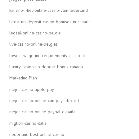
kansino-|-hét-online-casino-van-nederland
latest-no-deposit-casino-bonuses-in-canada
legaal-online-casino-belgie
live-casino-online-belgies
lowest-wagering-requirements-casino-uk
luxury-casino-no-deposit-bonus-canada
Marketing Plan
mejor-casino-apple-pay
mejor-casino-online-con-paysafecard
mejor-casino-online-paypal-españa
migliori-casino-italia
nederland-best-online-casino