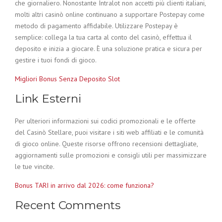
che giornaliero. Nonostante Intralot non accetti più clienti italiani,
molti altri casinò online continuano a supportare Postepay come
metodo di pagamento affidabile. Utilizzare Postepay è
semplice: collega la tua carta al conto del casinò, effettua il
deposito e inizia a giocare. È una soluzione pratica e sicura per
gestire i tuoi fondi di gioco.
Migliori Bonus Senza Deposito Slot
Link Esterni
Per ulteriori informazioni sui codici promozionali e le offerte
del Casinò Stellare, puoi visitare i siti web affiliati e le comunità
di gioco online. Queste risorse offrono recensioni dettagliate,
aggiornamenti sulle promozioni e consigli utili per massimizzare
le tue vincite.
Bonus TARI in arrivo dal 2026: come funziona?
Recent Comments