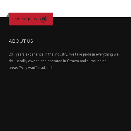
Message us
ABOUT US
20+ years experience in the industry. we take pride in everything we
do. Locally owned and operated in Ottawa and surrounding
areas. 'Why wait? Insulate!'