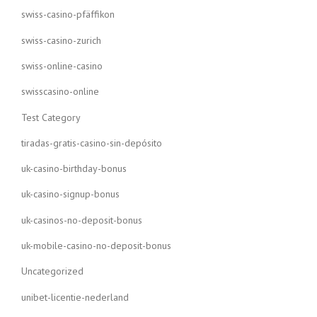
swiss-casino-pfäffikon
swiss-casino-zurich
swiss-online-casino
swisscasino-online
Test Category
tiradas-gratis-casino-sin-depósito
uk-casino-birthday-bonus
uk-casino-signup-bonus
uk-casinos-no-deposit-bonus
uk-mobile-casino-no-deposit-bonus
Uncategorized
unibet-licentie-nederland