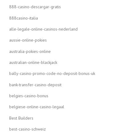
888-casino-descargar-gratis
888casino-italia
alle-legale-online-casinos-nederland
aussie-online-pokies
australia-pokies-online
australian-online-blackjack
bally-casino-promo-code-no-deposit-bonus-uk
bank-transfer-casino-deposit
belgies-casino-bonus
belgiese-online-casino-legaal
Best Builders
best-casino-schweiz