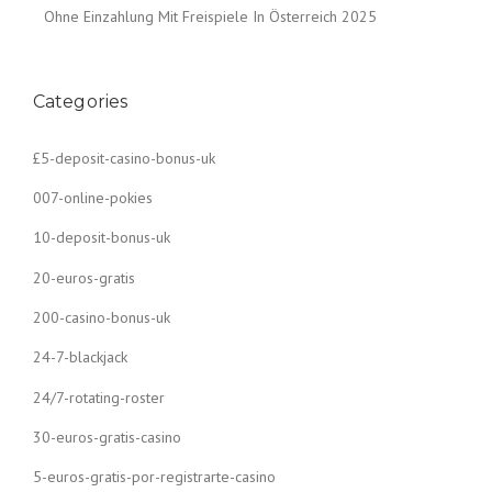
Ohne Einzahlung Mit Freispiele In Österreich 2025
Categories
£5-deposit-casino-bonus-uk
007-online-pokies
10-deposit-bonus-uk
20-euros-gratis
200-casino-bonus-uk
24-7-blackjack
24/7-rotating-roster
30-euros-gratis-casino
5-euros-gratis-por-registrarte-casino