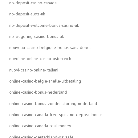
no-deposit-casino-canada
no-deposit-slots-uk
no-deposit-welcome-bonus-casino-uk
no-wagering-casino-bonus-uk
nouveau-casino-belgique-bonus-sans-depot
novoline-online-casino-osterreich
nuovi-casino-online-italiani
online-casino-belgie-snelle-uitbetaling
online-casino-bonus-nederland
online-casino-bonus-zonder-storting-nederland
online-casino-canada-free-spins-no-deposit-bonus
online-casino-canada-real-money
online-casino-deutschland-paysafe