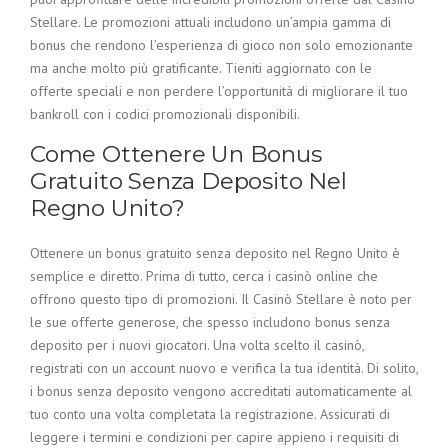
Stellare. Le promozioni attuali includono un’ampia gamma di
bonus che rendono l’esperienza di gioco non solo emozionante
ma anche molto più gratificante. Tieniti aggiornato con le
offerte speciali e non perdere l’opportunità di migliorare il tuo
bankroll con i codici promozionali disponibili.
Come Ottenere Un Bonus
Gratuito Senza Deposito Nel
Regno Unito?
Ottenere un bonus gratuito senza deposito nel Regno Unito è
semplice e diretto. Prima di tutto, cerca i casinò online che
offrono questo tipo di promozioni. Il Casinò Stellare è noto per
le sue offerte generose, che spesso includono bonus senza
deposito per i nuovi giocatori. Una volta scelto il casinò,
registrati con un account nuovo e verifica la tua identità. Di solito,
i bonus senza deposito vengono accreditati automaticamente al
tuo conto una volta completata la registrazione. Assicurati di
leggere i termini e condizioni per capire appieno i requisiti di