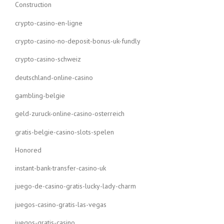
Construction
crypto-casino-en-ligne
crypto-casino-no-deposit-bonus-uk-fundly
crypto-casino-schweiz
deutschland-online-casino
gambling-belgie
geld-zuruck-online-casino-osterreich
gratis-belgie-casino-slots-spelen
Honored
instant-bank-transfer-casino-uk
juego-de-casino-gratis-lucky-lady-charm
juegos-casino-gratis-las-vegas
juegos-gratis-casino