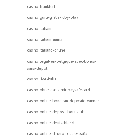
casino-frankfurt
casino-guru-gratis-ruby-play
casino-italiani
casino-italiani-aams
casino-italiano-online
casino-legal-en-belgique-avec-bonus-
sans-depot
casino-live-italia
casino-ohne-oasis-mit-paysafecard
casino-online-bono-sin-depósito-winner
casino-online-deposit-bonus-uk
casino-online-deutschland
casino-online-dinero-real-españa