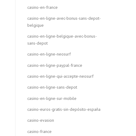
casino-en-france
casino-en-ligne-avec-bonus-sans-depot-
belgique
casino-en-ligne-belgique-avec-bonus-
sans-depot
casino-en-ligne-neosurf
casino-en-ligne-paypal-france
casino-en-ligne-qui-accepte-neosurf
casino-en-ligne-sans-depot
casino-en-ligne-sur-mobile
casino-euros-gratis-sin-depósito-españa
casino-evasion
casino-france