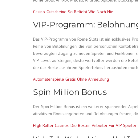
Casino-Gutscheine So Beliebt Wie Noch Nie
VIP-Programm: Belohnung
Das VIP-Programm von Rome Slots ist ein exklusives Prog
Reihe von Belohnungen, die von persönlichen Kontobetre
bevorzugten Zugang zu neuen Spielen und Funktionen sow
VIP-Level aufsteigen, desto wertvoller werden die Beloh
die das Beste aus ihrem Spielerlebnis herausholen möch
Automatenspiele Gratis Ohne Anmeldung
Spin Million Bonus
Der Spin Million Bonus ist ein weiterer spannender Aspek
attraktiven Bonusangeboten und Belohnungen freuen, di
High Roller Casinos: Die Besten Anbieter Für VIP Spieler