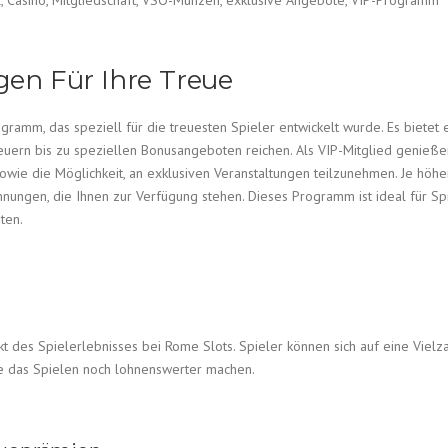
en Für Ihre Treue
ramm, das speziell für die treuesten Spieler entwickelt wurde. Es bietet 
uern bis zu speziellen Bonusangeboten reichen. Als VIP-Mitglied genieße
ie die Möglichkeit, an exklusiven Veranstaltungen teilzunehmen. Je höhe
nungen, die Ihnen zur Verfügung stehen. Dieses Programm ist ideal für Spi
ten.
t des Spielerlebnisses bei Rome Slots. Spieler können sich auf eine Vielz
e das Spielen noch lohnenswerter machen.