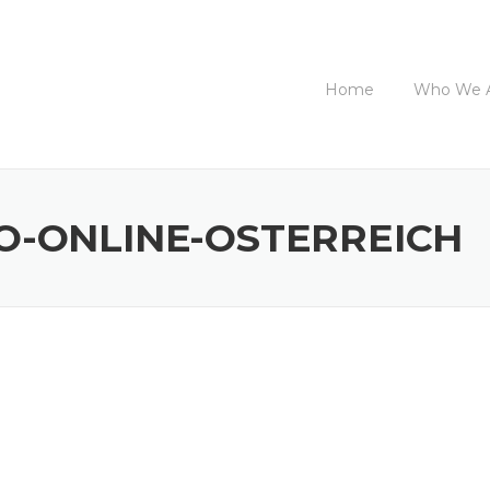
Home
Who We 
O-ONLINE-OSTERREICH