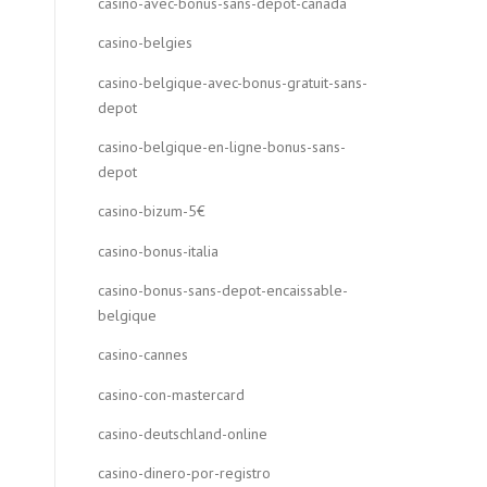
casino-avec-bonus-sans-depot-canada
casino-belgies
casino-belgique-avec-bonus-gratuit-sans-
depot
casino-belgique-en-ligne-bonus-sans-
depot
casino-bizum-5€
casino-bonus-italia
casino-bonus-sans-depot-encaissable-
belgique
casino-cannes
casino-con-mastercard
casino-deutschland-online
casino-dinero-por-registro