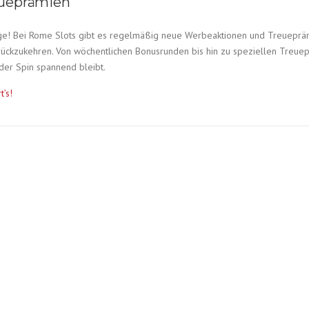
eueprämien
rge! Bei Rome Slots gibt es regelmäßig neue Werbeaktionen und Treuepräm
urückzukehren. Von wöchentlichen Bonusrunden bis hin zu speziellen Treue
eder Spin spannend bleibt.
t’s!