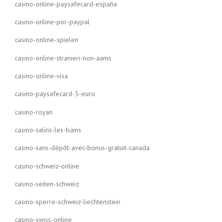
casino-online-paysafecard-españa
casino-online-por-paypal
casino-online-spielen
casino-online-stranieri-non-aams
casino-online-visa
casino-paysafecard-5-euro
casino-royan
casino-salins-les-bains
casino-sans-dépôt-avec-bonus-gratuit-canada
casino-schweiz-online
casino-seiten-schweiz
casino-sperre-schweiz-liechtenstein
casino-swiss-online