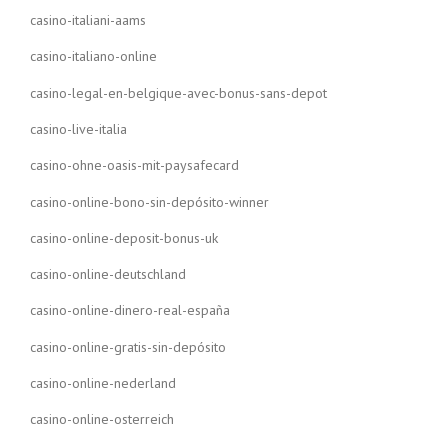
casino-italiani-aams
casino-italiano-online
casino-legal-en-belgique-avec-bonus-sans-depot
casino-live-italia
casino-ohne-oasis-mit-paysafecard
casino-online-bono-sin-depósito-winner
casino-online-deposit-bonus-uk
casino-online-deutschland
casino-online-dinero-real-españa
casino-online-gratis-sin-depósito
casino-online-nederland
casino-online-osterreich