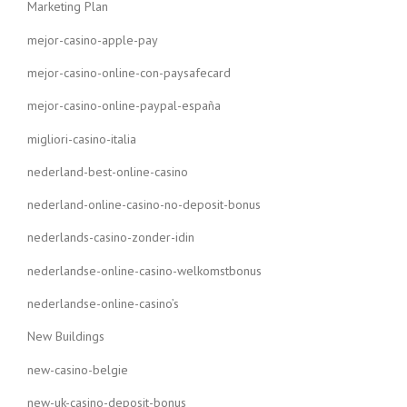
Marketing Plan
mejor-casino-apple-pay
mejor-casino-online-con-paysafecard
mejor-casino-online-paypal-españa
migliori-casino-italia
nederland-best-online-casino
nederland-online-casino-no-deposit-bonus
nederlands-casino-zonder-idin
nederlandse-online-casino-welkomstbonus
nederlandse-online-casino’s
New Buildings
new-casino-belgie
new-uk-casino-deposit-bonus