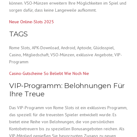
können. VSO-Münzen erweitern Ihre Möglichkeiten im Spiel und
sorgen dafür, dass keine Langeweile aufkommt.
Neue Online-Slots 2025
TAGS
Rome Slots, APK-Download, Android, Aptoide, Glücksspiel,
Casino, Mitgliedschaft, VSO-Münzen, exklusive Angebote, VIP-
Programm
Casino-Gutscheine So Beliebt Wie Noch Nie
VIP-Programm: Belohnungen Für
Ihre Treue
Das VIP-Programm von Rome Slots ist ein exklusives Programm,
das speziell für die treuesten Spieler entwickelt wurde. Es
bietet eine Reihe von Belohnungen, die von persönlichen
Kontobetreuern bis zu speziellen Bonusangeboten reichen. Als
VIP-Mitglied genießen Sie bevorzugten Zugang zu neuen