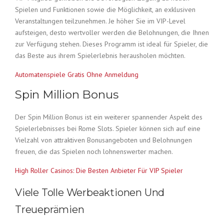
Spielen und Funktionen sowie die Möglichkeit, an exklusiven
Veranstaltungen teilzunehmen. Je höher Sie im VIP-Level
aufsteigen, desto wertvoller werden die Belohnungen, die Ihnen
zur Verfügung stehen. Dieses Programm ist ideal für Spieler, die
das Beste aus ihrem Spielerlebnis herausholen möchten.
Automatenspiele Gratis Ohne Anmeldung
Spin Million Bonus
Der Spin Million Bonus ist ein weiterer spannender Aspekt des
Spielerlebnisses bei Rome Slots. Spieler können sich auf eine
Vielzahl von attraktiven Bonusangeboten und Belohnungen
freuen, die das Spielen noch lohnenswerter machen.
High Roller Casinos: Die Besten Anbieter Für VIP Spieler
Viele Tolle Werbeaktionen Und
Treueprämien