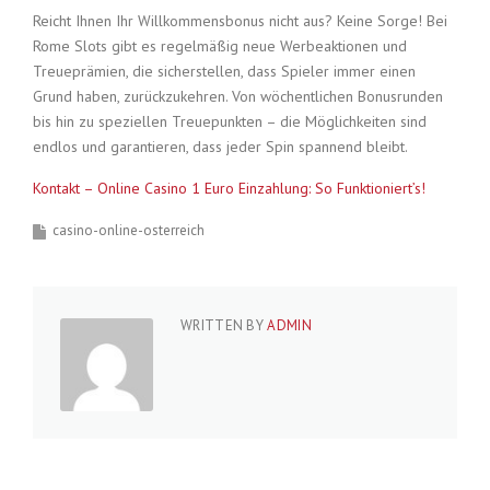
Reicht Ihnen Ihr Willkommensbonus nicht aus? Keine Sorge! Bei
Rome Slots gibt es regelmäßig neue Werbeaktionen und
Treueprämien, die sicherstellen, dass Spieler immer einen
Grund haben, zurückzukehren. Von wöchentlichen Bonusrunden
bis hin zu speziellen Treuepunkten – die Möglichkeiten sind
endlos und garantieren, dass jeder Spin spannend bleibt.
Kontakt – Online Casino 1 Euro Einzahlung: So Funktioniert’s!
casino-online-osterreich
WRITTEN BY
ADMIN