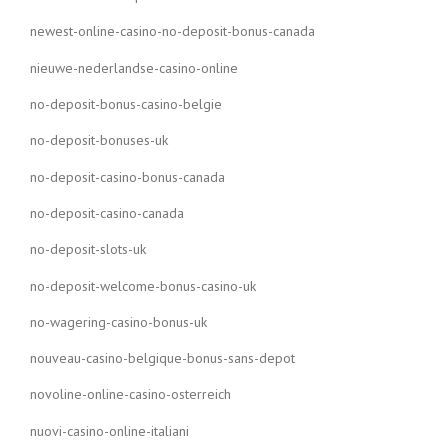
newest-online-casino-no-deposit-bonus-canada
nieuwe-nederlandse-casino-online
no-deposit-bonus-casino-belgie
no-deposit-bonuses-uk
no-deposit-casino-bonus-canada
no-deposit-casino-canada
no-deposit-slots-uk
no-deposit-welcome-bonus-casino-uk
no-wagering-casino-bonus-uk
nouveau-casino-belgique-bonus-sans-depot
novoline-online-casino-osterreich
nuovi-casino-online-italiani