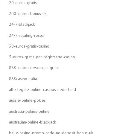
20-euros-gratis
200-casino-bonus-uk
24-7-blackjack
24/7-rotating-roster
30-euros-gratis-casino
5-euros-gratis-por-registrarte-casino
888-casino-descargar-gratis
888casino-italia
alle-legale-online-casinos-nederland
aussie-online-pokies
australia-pokies-online
australian-online-blackjack
bally-casino-promo-code-no-deposit-bonus-uk