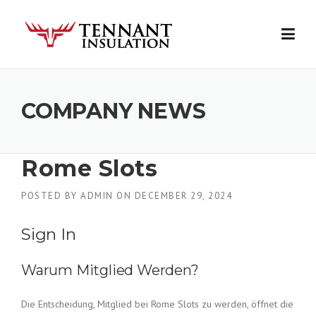
Skip
to
content
COMPANY NEWS
Rome Slots
POSTED BY
ADMIN
ON
DECEMBER 29, 2024
Sign In
Warum Mitglied Werden?
Die Entscheidung, Mitglied bei Rome Slots zu werden, öffnet die