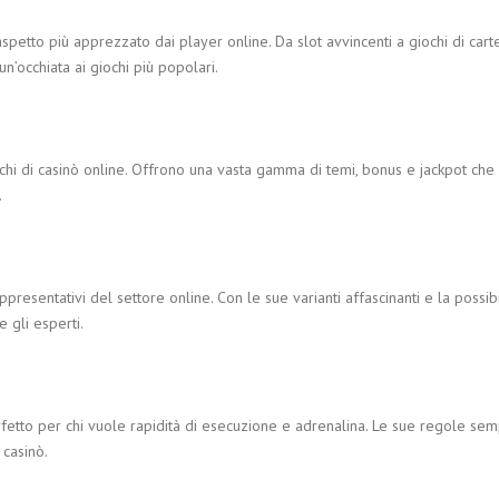
 l’aspetto più apprezzato dai player online. Da slot avvincenti a giochi di cart
un’occhiata ai giochi più popolari.
chi di casinò online. Offrono una vasta gamma di temi, bonus e jackpot che
.
presentativi del settore online. Con le sue varianti affascinanti e la possibi
e gli esperti.
perfetto per chi vuole rapidità di esecuzione e adrenalina. Le sue regole sem
 casinò.