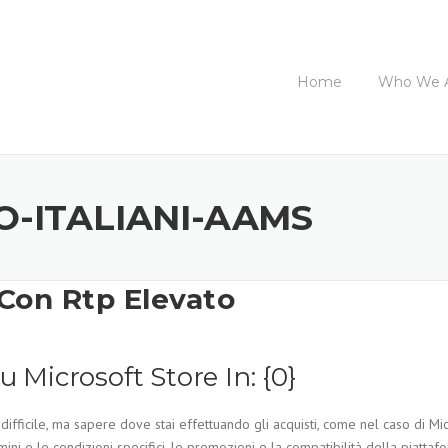
Home
Who We 
O-ITALIANI-AAMS
 Con Rtp Elevato
u Microsoft Store In: {0}
difficile, ma sapere dove stai effettuando gli acquisti, come nel caso di Mi
ermini e le condizioni specifici, le promozioni e la compatibilità della piatta