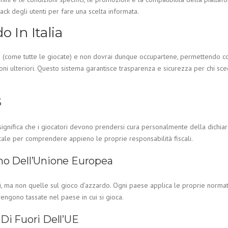
back degli utenti per fare una scelta informata.
o In Italia
nte (come tutte le giocate) e non dovrai dunque occupartene, permettendo co
ni ulteriori. Questo sistema garantisce trasparenza e sicurezza per chi sce
S
 significa che i giocatori devono prendersi cura personalmente della dichia
scale per comprendere appieno le proprie responsabilità fiscali.
rno Dell’Unione Europea
, ma non quelle sul gioco d’azzardo. Ogni paese applica le proprie normat
engono tassate nel paese in cui si gioca.
 Di Fuori Dell’UE