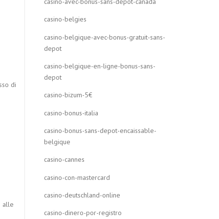
casino-avec-bonus-sans-depot-canada
casino-belgies
casino-belgique-avec-bonus-gratuit-sans-
depot
casino-belgique-en-ligne-bonus-sans-
depot
sso di
casino-bizum-5€
casino-bonus-italia
casino-bonus-sans-depot-encaissable-
belgique
casino-cannes
casino-con-mastercard
casino-deutschland-online
 alle
casino-dinero-por-registro