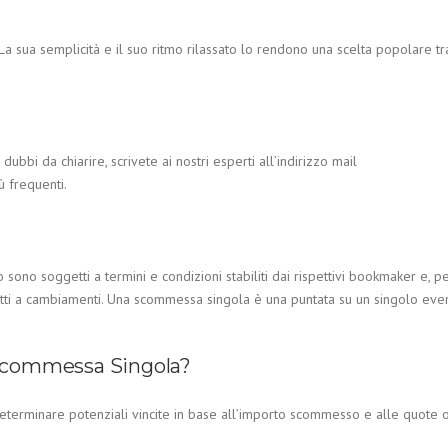
. La sua semplicità e il suo ritmo rilassato lo rendono una scelta popolare tra
bbi da chiarire, scrivete ai nostri esperti all’indirizzo mail
 frequenti.
sono soggetti a termini e condizioni stabiliti dai rispettivi bookmaker e, p
ti a cambiamenti. Una scommessa singola è una puntata su un singolo eve
 Scommessa Singola?
determinare potenziali vincite in base all’importo scommesso e alle quote o