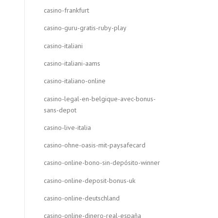
casino-frankfurt
casino-guru-gratis-ruby-play
casino-italiani
casino-italiani-aams
casino-italiano-online
casino-legal-en-belgique-avec-bonus-
sans-depot
casino-live-italia
casino-ohne-oasis-mit-paysafecard
casino-online-bono-sin-depósito-winner
casino-online-deposit-bonus-uk
casino-online-deutschland
casino-online-dinero-real-españa