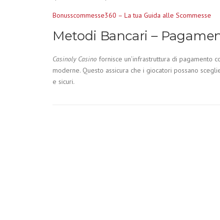
Bonusscommesse360 – La tua Guida alle Scommesse
Metodi Bancari – Pagament
Casinoly Casino
fornisce un’infrastruttura di pagamento c
moderne. Questo assicura che i giocatori possano sceglie
e sicuri.