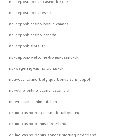
no-deposit-bonus-casino-belgie
no-deposit-bonuses-uk
no-deposit-casino-bonus-canada
no-deposit-casino-canada
no-deposit-slots-uk
no-deposit-welcome-bonus-casino-uk
no-wagering-casino-bonus-uk
nouveau-casino-belgique-bonus-sans-depot
novoline-online-casino-osterreich
nuovi-casino-online-italiani
online-casino-belgie-snelle-uitbetaling
online-casino-bonus-nederland
online-casino-bonus-zonder-storting-nederland