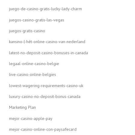
juego-de-casino-gratis-lucky-lady-charm
juegos-casino-gratis-las-vegas
juegos-gratis-casino
kansino-|-hét-online-casino-van-nederland
latest-no-deposit-casino-bonuses-in-canada
legaal-online-casino-belgie
live-casino-online-belgies
lowest-wagering-requirements-casino-uk
luxury-casino-no-deposit-bonus-canada
Marketing Plan
mejor-casino-apple-pay
mejor-casino-online-con-paysafecard