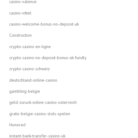
casino-valence
casino-vittel
casino-welcome-bonus-no-deposit-uk
Construction
crypto-casino-en-ligne
crypto-casino-no-deposit-bonus-uk-fundly
crypto-casino-schweiz
deutschland-online-casino
gambling-belgie
geld-zuruck-online-casino-osterreich
gratis-belgie-casino-slots-spelen
Honored
instant-bank-transfer-casino-uk