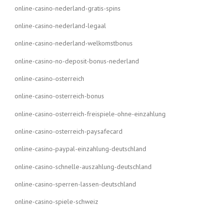
online-casino-nederland-gratis-spins
online-casino-nederland-legaal
online-casino-nederland-welkomstbonus
online-casino-no-deposit-bonus-nederland
online-casino-osterreich
online-casino-osterreich-bonus
online-casino-osterreich-freispiele-ohne-einzahlung
online-casino-osterreich-paysafecard
online-casino-paypal-einzahlung-deutschland
online-casino-schnelle-auszahlung-deutschland
online-casino-sperren-lassen-deutschland
online-casino-spiele-schweiz