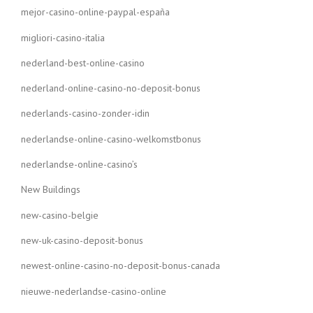
mejor-casino-online-paypal-españa
migliori-casino-italia
nederland-best-online-casino
nederland-online-casino-no-deposit-bonus
nederlands-casino-zonder-idin
nederlandse-online-casino-welkomstbonus
nederlandse-online-casino’s
New Buildings
new-casino-belgie
new-uk-casino-deposit-bonus
newest-online-casino-no-deposit-bonus-canada
nieuwe-nederlandse-casino-online