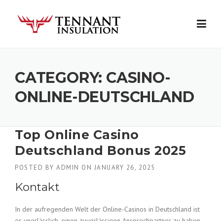
Skip
to
content
CATEGORY:
CASINO-
ONLINE-DEUTSCHLAND
Top Online Casino
Deutschland Bonus 2025
POSTED BY
ADMIN
ON
JANUARY 26, 2025
Kontakt
In der aufregenden Welt der Online-Casinos in Deutschland ist
es unerlässlich, einen zuverlässigen Ansprechpartner zu haben.