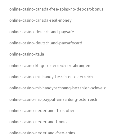
online-casino-canada-free-spins-no-deposit-bonus
online-casino-canada-real-money
online-casino-deutschland-paysafe
online-casino-deutschland-paysafecard
online-casino-italia
online-casino-klage-osterreich-erfahrungen
online-casino-mit-handy-bezahlen-osterreich
online-casino-mit-handyrechnung-bezahlen-schweiz
online-casino-mit-paypal-einzahlung-osterreich
online-casino-nederland-1-oktober
online-casino-nederland-bonus
online-casino-nederland-free-spins