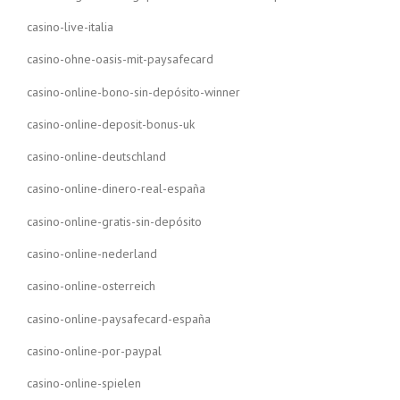
casino-live-italia
casino-ohne-oasis-mit-paysafecard
casino-online-bono-sin-depósito-winner
casino-online-deposit-bonus-uk
casino-online-deutschland
casino-online-dinero-real-españa
casino-online-gratis-sin-depósito
casino-online-nederland
casino-online-osterreich
casino-online-paysafecard-españa
casino-online-por-paypal
casino-online-spielen