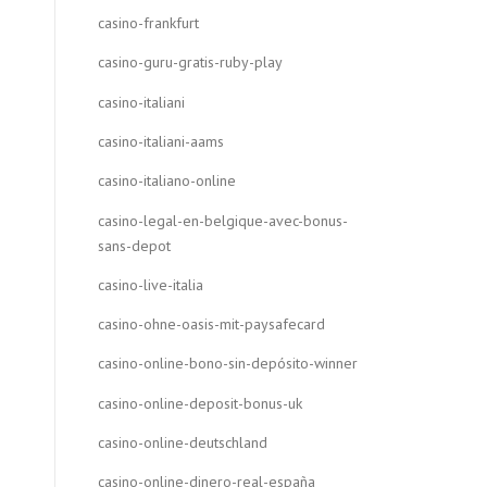
casino-frankfurt
casino-guru-gratis-ruby-play
casino-italiani
casino-italiani-aams
casino-italiano-online
casino-legal-en-belgique-avec-bonus-
sans-depot
casino-live-italia
casino-ohne-oasis-mit-paysafecard
casino-online-bono-sin-depósito-winner
casino-online-deposit-bonus-uk
casino-online-deutschland
casino-online-dinero-real-españa