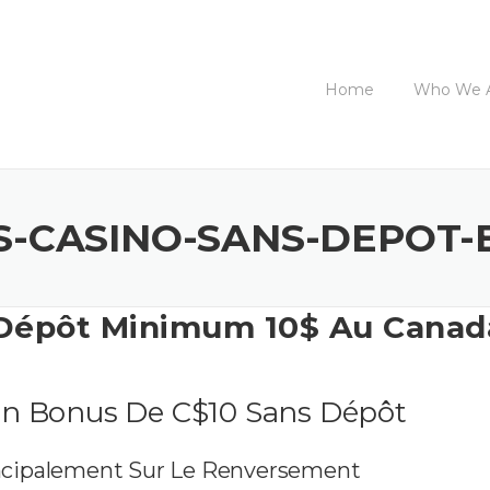
Home
Who We 
-CASINO-SANS-DEPOT-
 Dépôt Minimum 10$ Au Canad
Un Bonus De C$10 Sans Dépôt
ncipalement Sur Le Renversement