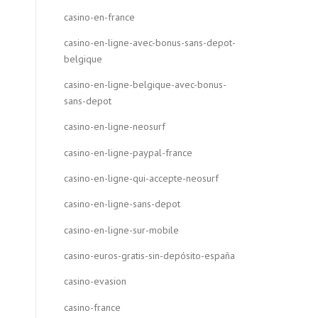
casino-en-france
casino-en-ligne-avec-bonus-sans-depot-
belgique
casino-en-ligne-belgique-avec-bonus-
sans-depot
casino-en-ligne-neosurf
casino-en-ligne-paypal-france
casino-en-ligne-qui-accepte-neosurf
casino-en-ligne-sans-depot
casino-en-ligne-sur-mobile
casino-euros-gratis-sin-depósito-españa
casino-evasion
casino-france