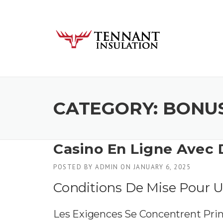
Skip
to
content
CATEGORY:
BONUS
Casino En Ligne Avec
POSTED BY
ADMIN
ON
JANUARY 6, 2025
Conditions De Mise Pour 
Les Exigences Se Concentrent Pri