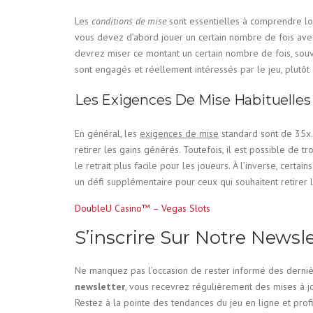
Les
conditions de mise
sont essentielles à comprendre lor
vous devez d’abord jouer un certain nombre de fois avec
devrez miser ce montant un certain nombre de fois, sou
sont engagés et réellement intéressés par le jeu, plut
Les Exigences De Mise Habituelles
En général, les
exigences de mise
standard sont de 35x.
retirer les gains générés. Toutefois, il est possible de t
le retrait plus facile pour les joueurs. À l’inverse, certa
un défi supplémentaire pour ceux qui souhaitent retirer 
DoubleU Casino™ – Vegas Slots
S’inscrire Sur Notre Newsl
Ne manquez pas l’occasion de rester informé des dernière
newsletter
, vous recevrez régulièrement des mises à jo
Restez à la pointe des tendances du jeu en ligne et prof