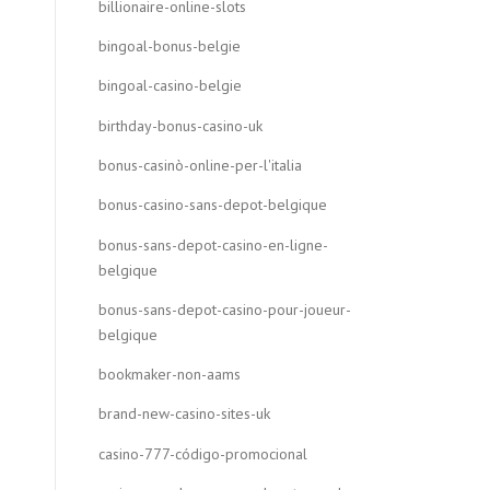
billionaire-online-slots
bingoal-bonus-belgie
bingoal-casino-belgie
birthday-bonus-casino-uk
bonus-casinò-online-per-l'italia
bonus-casino-sans-depot-belgique
bonus-sans-depot-casino-en-ligne-
belgique
bonus-sans-depot-casino-pour-joueur-
belgique
bookmaker-non-aams
brand-new-casino-sites-uk
casino-777-código-promocional