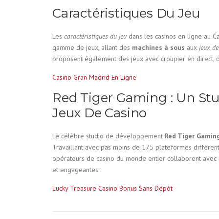
Caractéristiques Du Jeu
Les
caractéristiques du jeu
dans les casinos en ligne au C
gamme de jeux, allant des
machines à sous
aux
jeux de
proposent également des jeux avec croupier en direct, o
Casino Gran Madrid En Ligne
Red Tiger Gaming : Un St
Jeux De Casino
Le célèbre studio de développement
Red Tiger Gamin
Travaillant avec pas moins de 175 plateformes différent
opérateurs de casino du monde entier collaborent avec
et engageantes.
Lucky Treasure Casino Bonus Sans Dépôt