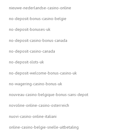
nieuwe-nederlandse-casino-online
no-deposit-bonus-casino-belgie
no-deposit-bonuses-uk
no-deposit-casino-bonus-canada
no-deposit-casino-canada
no-deposit-slots-uk
no-deposit-welcome-bonus-casino-uk
no-wagering-casino-bonus-uk
nouveau-casino-belgique-bonus-sans-depot
novoline-online-casino-osterreich
nuovi-casino-online-italiani
online-casino-belgie-snelle-uitbetaling