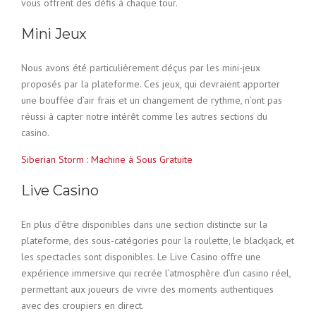
vous offrent des défis à chaque tour.
Mini Jeux
Nous avons été particulièrement déçus par les mini-jeux
proposés par la plateforme. Ces jeux, qui devraient apporter
une bouffée d’air frais et un changement de rythme, n’ont pas
réussi à capter notre intérêt comme les autres sections du
casino.
Siberian Storm : Machine à Sous Gratuite
Live Casino
En plus d’être disponibles dans une section distincte sur la
plateforme, des sous-catégories pour la roulette, le blackjack, et
les spectacles sont disponibles. Le Live Casino offre une
expérience immersive qui recrée l’atmosphère d’un casino réel,
permettant aux joueurs de vivre des moments authentiques
avec des croupiers en direct.