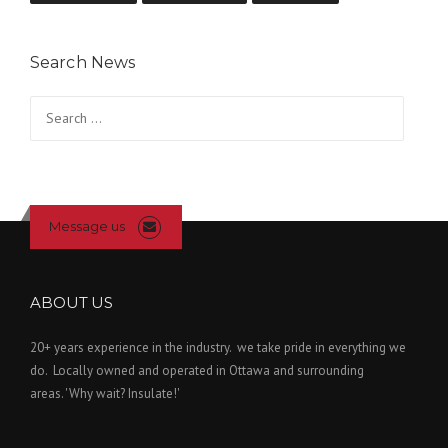
Search News
Search
for:
Message us
ABOUT US
20+ years experience in the industry. we take pride in everything we
do. Locally owned and operated in Ottawa and surrounding
areas. 'Why wait? Insulate!'