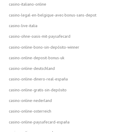
casino-italiano-online
casino-legal-en-belgique-avec-bonus-sans-depot
casino-live-italia
casino-ohne-oasis-mit-paysafecard
casino-online-bono-sin-depósito-winner
casino-online-deposit-bonus-uk
casino-online-deutschland
casino-online-dinero-real-españa
casino-online-gratis-sin-depósito
casino-online-nederland
casino-online-osterreich
casino-online-paysafecard-españa