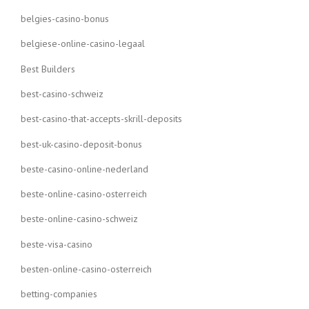
belgies-casino-bonus
belgiese-online-casino-legaal
Best Builders
best-casino-schweiz
best-casino-that-accepts-skrill-deposits
best-uk-casino-deposit-bonus
beste-casino-online-nederland
beste-online-casino-osterreich
beste-online-casino-schweiz
beste-visa-casino
besten-online-casino-osterreich
betting-companies