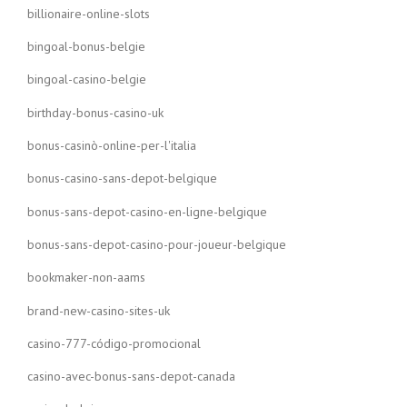
billionaire-online-slots
bingoal-bonus-belgie
bingoal-casino-belgie
birthday-bonus-casino-uk
bonus-casinò-online-per-l'italia
bonus-casino-sans-depot-belgique
bonus-sans-depot-casino-en-ligne-belgique
bonus-sans-depot-casino-pour-joueur-belgique
bookmaker-non-aams
brand-new-casino-sites-uk
casino-777-código-promocional
casino-avec-bonus-sans-depot-canada