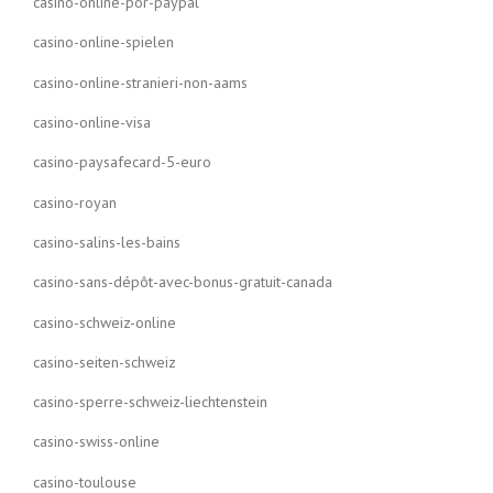
casino-online-por-paypal
casino-online-spielen
casino-online-stranieri-non-aams
casino-online-visa
casino-paysafecard-5-euro
casino-royan
casino-salins-les-bains
casino-sans-dépôt-avec-bonus-gratuit-canada
casino-schweiz-online
casino-seiten-schweiz
casino-sperre-schweiz-liechtenstein
casino-swiss-online
casino-toulouse