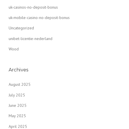
uk-casinos-no-deposit-bonus
uk-mobile-casino-no-deposit-bonus
Uncategorized
unibet-licentie-nederland
Wood
Archives
August 2025
July 2025
June 2025
May 2025
April 2025