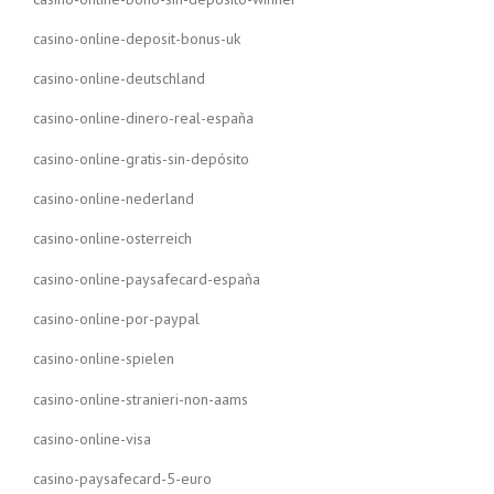
casino-online-deposit-bonus-uk
casino-online-deutschland
casino-online-dinero-real-españa
casino-online-gratis-sin-depósito
casino-online-nederland
casino-online-osterreich
casino-online-paysafecard-españa
casino-online-por-paypal
casino-online-spielen
casino-online-stranieri-non-aams
casino-online-visa
casino-paysafecard-5-euro