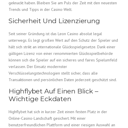
geknackt haben. Bleiben Sie am Puls der Zeit mit den neuesten
Trends und Tipps in der Casino-Welt.
Sicherheit Und Lizenzierung
Seit seiner Gründung ist das Leon Casino absolut legal
unterwegs. Es legt großen Wert auf den Schutz der Spieler und
hält sich strikt an internationale Glücksspielgesetze. Dank einer
gültigen Lizenz von einer renommierten Glücksspielbehörde
können sich die Spieler auf ein sicheres und faires Spielumfeld
verlassen. Der Einsatz modernster
Verschlüsselungstechnologien stellt sicher, dass alle
Transaktionen und persönlichen Daten jederzeit geschützt sind.
Highflybet Auf Einen Blick –
Wichtige Eckdaten
Highflybet hat sich in kurzer Zeit einen festen Platz in der
Online-Casino-Landschaft gesichert. Mit einer
benutzerfreundlichen Plattform und einer riesigen Auswahl an