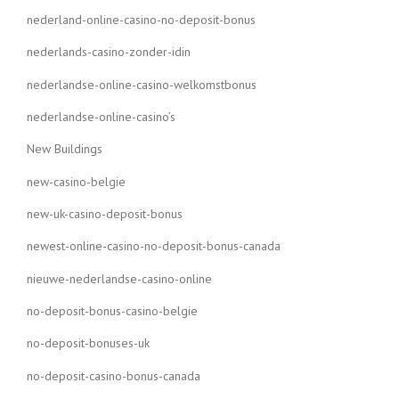
nederland-online-casino-no-deposit-bonus
nederlands-casino-zonder-idin
nederlandse-online-casino-welkomstbonus
nederlandse-online-casino’s
New Buildings
new-casino-belgie
new-uk-casino-deposit-bonus
newest-online-casino-no-deposit-bonus-canada
nieuwe-nederlandse-casino-online
no-deposit-bonus-casino-belgie
no-deposit-bonuses-uk
no-deposit-casino-bonus-canada