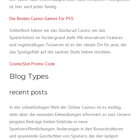
ist, hier wird jeder fündig.
Die Besten Casino-Games Für PS5
Schließlich haben wir das Glücksrad Casino, wo das
Spielerlebnis im Vordergrund steht. Mit innovativen Features
und regelmäßigen Turnieren ist es der ideale Ort für jene, die
das Spielgefühl auf die nächste Stufe heben möchten.
CosmicSlot Promo Code
Blog Types
recent posts
In der schnelllebigen Welt der Online Casinos ist es wichtig,
stets über die neuesten Entwicklungen informiert zu sein. Unsere
jüngsten Beiträge bieten Einblicke in neue
Spielveröffentlichungen, Änderungen in den Bonusstrukturen
und spannende Geschichten von Spielern, die den Jackpot