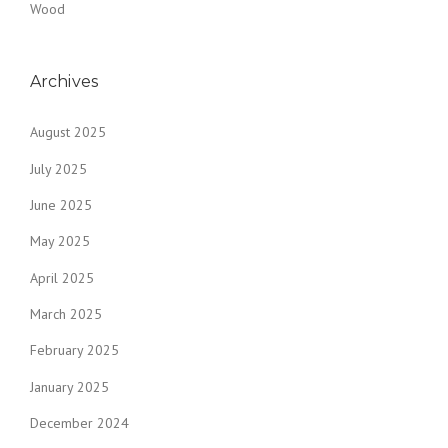
Wood
Archives
August 2025
July 2025
June 2025
May 2025
April 2025
March 2025
February 2025
January 2025
December 2024