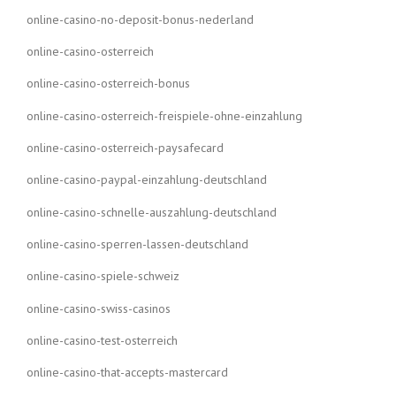
online-casino-no-deposit-bonus-nederland
online-casino-osterreich
online-casino-osterreich-bonus
online-casino-osterreich-freispiele-ohne-einzahlung
online-casino-osterreich-paysafecard
online-casino-paypal-einzahlung-deutschland
online-casino-schnelle-auszahlung-deutschland
online-casino-sperren-lassen-deutschland
online-casino-spiele-schweiz
online-casino-swiss-casinos
online-casino-test-osterreich
online-casino-that-accepts-mastercard