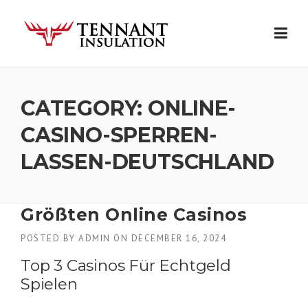
Skip
to
content
CATEGORY:
ONLINE-
CASINO-SPERREN-
LASSEN-DEUTSCHLAND
Größten Online Casinos
POSTED BY
ADMIN
ON
DECEMBER 16, 2024
Top 3 Casinos Für Echtgeld
Spielen