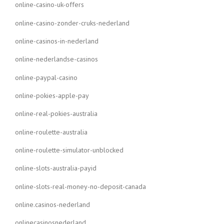
online-casino-uk-offers
online-casino-zonder-cruks-nederland
online-casinos-in-nederland
online-nederlandse-casinos
online-paypal-casino
online-pokies-apple-pay
online-real-pokies-australia
online-roulette-australia
online-roulette-simulator-unblocked
online-slots-australia-payid
online-slots-real-money-no-deposit-canada
online.casinos-nederland
onlinecasinosnederland