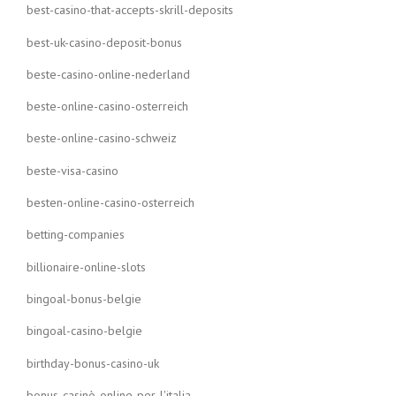
best-casino-that-accepts-skrill-deposits
best-uk-casino-deposit-bonus
beste-casino-online-nederland
beste-online-casino-osterreich
beste-online-casino-schweiz
beste-visa-casino
besten-online-casino-osterreich
betting-companies
billionaire-online-slots
bingoal-bonus-belgie
bingoal-casino-belgie
birthday-bonus-casino-uk
bonus-casinò-online-per-l'italia