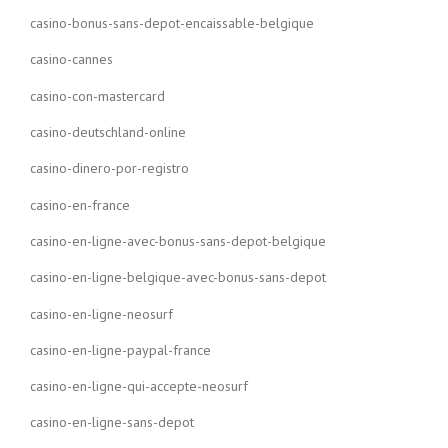
casino-bonus-sans-depot-encaissable-belgique
casino-cannes
casino-con-mastercard
casino-deutschland-online
casino-dinero-por-registro
casino-en-france
casino-en-ligne-avec-bonus-sans-depot-belgique
casino-en-ligne-belgique-avec-bonus-sans-depot
casino-en-ligne-neosurf
casino-en-ligne-paypal-france
casino-en-ligne-qui-accepte-neosurf
casino-en-ligne-sans-depot