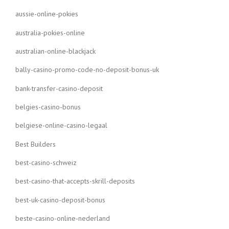
aussie-online-pokies
australia-pokies-online
australian-online-blackjack
bally-casino-promo-code-no-deposit-bonus-uk
bank-transfer-casino-deposit
belgies-casino-bonus
belgiese-online-casino-legaal
Best Builders
best-casino-schweiz
best-casino-that-accepts-skrill-deposits
best-uk-casino-deposit-bonus
beste-casino-online-nederland