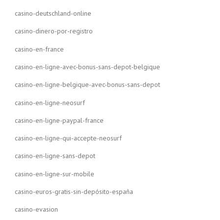
casino-deutschland-online
casino-dinero-por-registro
casino-en-france
casino-en-ligne-avec-bonus-sans-depot-belgique
casino-en-ligne-belgique-avec-bonus-sans-depot
casino-en-ligne-neosurf
casino-en-ligne-paypal-france
casino-en-ligne-qui-accepte-neosurf
casino-en-ligne-sans-depot
casino-en-ligne-sur-mobile
casino-euros-gratis-sin-depósito-españa
casino-evasion