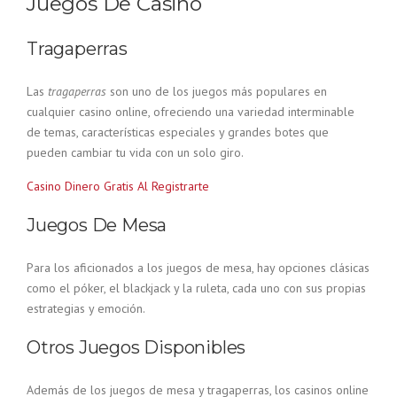
Juegos De Casino
Tragaperras
Las
tragaperras
son uno de los juegos más populares en
cualquier casino online, ofreciendo una variedad interminable
de temas, características especiales y grandes botes que
pueden cambiar tu vida con un solo giro.
Casino Dinero Gratis Al Registrarte
Juegos De Mesa
Para los aficionados a los juegos de mesa, hay opciones clásicas
como el póker, el blackjack y la ruleta, cada uno con sus propias
estrategias y emoción.
Otros Juegos Disponibles
Además de los juegos de mesa y tragaperras, los casinos online