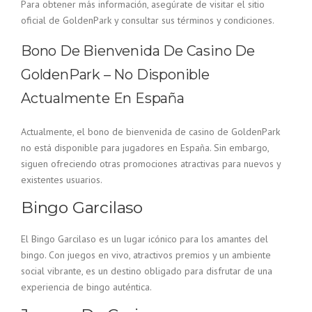
Para obtener más información, asegúrate de visitar el sitio
oficial de GoldenPark y consultar sus términos y condiciones.
Bono De Bienvenida De Casino De
GoldenPark – No Disponible
Actualmente En España
Actualmente, el bono de bienvenida de casino de GoldenPark
no está disponible para jugadores en España. Sin embargo,
siguen ofreciendo otras promociones atractivas para nuevos y
existentes usuarios.
Bingo Garcilaso
El Bingo Garcilaso es un lugar icónico para los amantes del
bingo. Con juegos en vivo, atractivos premios y un ambiente
social vibrante, es un destino obligado para disfrutar de una
experiencia de bingo auténtica.