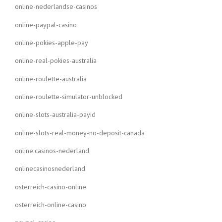
online-nederlandse-casinos
online-paypal-casino
online-pokies-apple-pay
online-real-pokies-australia
online-roulette-australia
online-roulette-simulator-unblocked
online-slots-australia-payid
online-slots-real-money-no-deposit-canada
online.casinos-nederland
onlinecasinosnederland
osterreich-casino-online
osterreich-online-casino