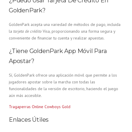
¿Puedo Usar Tarjeta De Crédito En
GoldenPark?
GoldenPark acepta una variedad de métodos de pago, incluida
la
tarjeta de crédito
Visa, proporcionando una forma segura y
conveniente de financiar tu cuenta y realizar apuestas.
¿Tiene GoldenPark App Móvil Para
Apostar?
Sí, GoldenPark ofrece una aplicación móvil que permite a los
jugadores apostar sobre la marcha con todas las
funcionalidades de la versión de escritorio, haciendo el juego
aún más accesible.
Tragaperras Online Cowboys Gold
Enlaces Útiles