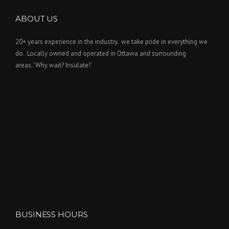
ABOUT US
20+ years experience in the industry. we take pride in everything we
do. Locally owned and operated in Ottawa and surrounding
areas. 'Why wait? Insulate!'
BUSINESS HOURS