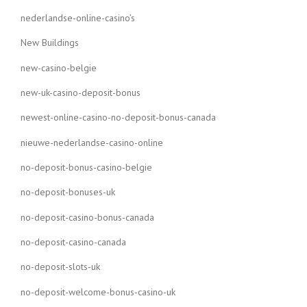
nederlandse-online-casino’s
New Buildings
new-casino-belgie
new-uk-casino-deposit-bonus
newest-online-casino-no-deposit-bonus-canada
nieuwe-nederlandse-casino-online
no-deposit-bonus-casino-belgie
no-deposit-bonuses-uk
no-deposit-casino-bonus-canada
no-deposit-casino-canada
no-deposit-slots-uk
no-deposit-welcome-bonus-casino-uk