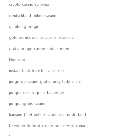
crypto-casino-schweiz
deutschland-online-casino
gambling-belgie
geld-zuruck-online-casino-osterreich
gratis-belgie-casino-slots-spelen
Honored
instant-bank-transfer-casino-uk
juego-de-casino-gratis-lucky-lady-charm
juegos-casino-gratis-las-vegas
juegos-gratis-casino
kansino-|-hét-online-casino-van-nederland
latest-no-deposit-casino-bonuses-in-canada