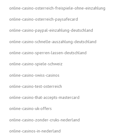
online-casino-osterreich-freispiele-ohne-einzahlung
online-casino-osterreich-paysafecard
online-casino-paypal-einzahlung-deutschland
online-casino-schnelle-auszahlung-deutschland
online-casino-sperren-lassen-deutschland
online-casino-spiele-schweiz
online-casino-swiss-casinos
online-casino-test-osterreich
online-casino-that-accepts-mastercard
online-casino-uk-offers
online-casino-zonder-cruks-nederland
online-casinos-in-nederland